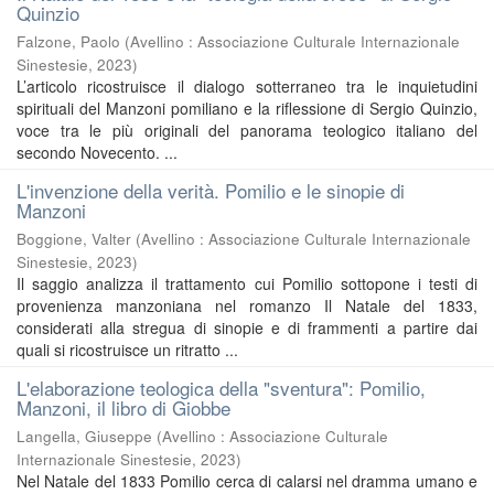
Quinzio
Falzone, Paolo
(
Avellino : Associazione Culturale Internazionale
Sinestesie
,
2023
)
L’articolo ricostruisce il dialogo sotterraneo tra le inquietudini
spirituali del Manzoni pomiliano e la riflessione di Sergio Quinzio,
voce tra le più originali del panorama teologico italiano del
secondo Novecento. ...
L'invenzione della verità. Pomilio e le sinopie di
Manzoni
Boggione, Valter
(
Avellino : Associazione Culturale Internazionale
Sinestesie
,
2023
)
Il saggio analizza il trattamento cui Pomilio sottopone i testi di
provenienza manzoniana nel romanzo Il Natale del 1833,
considerati alla stregua di sinopie e di frammenti a partire dai
quali si ricostruisce un ritratto ...
L'elaborazione teologica della "sventura": Pomilio,
Manzoni, il libro di Giobbe
Langella, Giuseppe
(
Avellino : Associazione Culturale
Internazionale Sinestesie
,
2023
)
Nel Natale del 1833 Pomilio cerca di calarsi nel dramma umano e