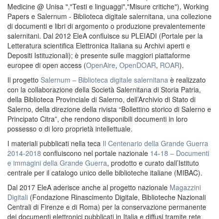
Medicine @ Unisa ","Testi e linguaggi","Misure critiche"), Working
Papers e Salernum - Biblioteca digitale salernitana, una collezione
di documenti e libri di argomento o produzione prevalentemente
salernitani. Dal 2012 EleA confluisce su PLEIADI (Portale per la
Letteratura scientifica Elettronica Italiana su Archivi aperti e
Depositi Istituzionali); è presente sulle maggiori piattaforme
europee di open access (
OpenAire
,
OpenDOAR
,
ROAR
).
Il progetto
Salernum – Biblioteca digitale salernitana
è realizzato
con la collaborazione della Società Salernitana di Storia Patria,
della Biblioteca Provinciale di Salerno, dell’Archivio di Stato di
Salerno, della direzione della rivista “Bollettino storico di Salerno e
Principato Citra”, che rendono disponibili documenti in loro
possesso o di loro proprietà intellettuale.
I materiali pubblicati nella teca
Il Centenario della Grande Guerra
2014-2018
confluiscono nel portale nazionale
14-18 – Documenti
e immagini della Grande Guerra
, prodotto e curato dall’Istituto
centrale per il catalogo unico delle biblioteche italiane (MIBAC).
Dal 2017 EleA aderisce anche al progetto nazionale
Magazzini
Digitali
(Fondazione Rinascimento Digitale, Biblioteche Nazionali
Centrali di Firenze e di Roma) per la conservazione permanente
dei documenti elettronici pubblicati in Italia e diffusi tramite rete