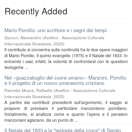
Recently Added
Mario Pomilio: uno scrittore e i segni dei tempi
Zaccuri, Alessandro
(
Avellino : Associazione Culturale
Internazionale Sinestesie
,
2023
)
Il contributo si concentra sulla continuità fra le due opere maggiori
di Mario Pomilio, Il quinto evangelio (1975) e Il Natale del 1833. In
entrambi i casi, infatti, la volontà di confrontarsi con le questioni
teologiche ...
Nel «guazzabuglio del cuore umano»: Manzoni, Pomilio
e il progetto di un nuovo umanesimo cristiano
Palumbo Mosca, Raffaello
(
Avellino : Associazione Culturale
Internazionale Sinestesie
,
2023
)
A partire dai contributi precedenti sull’argomento, il saggio si
propone di precisare il particolare manzonismo pomiliano.
Inizialmente, si analizza come e quanto l’opera e il pensiero
manzoniani agiscano, da un punto di ...
Il Natale del 1833 e la "teologia della croce" di Sergio