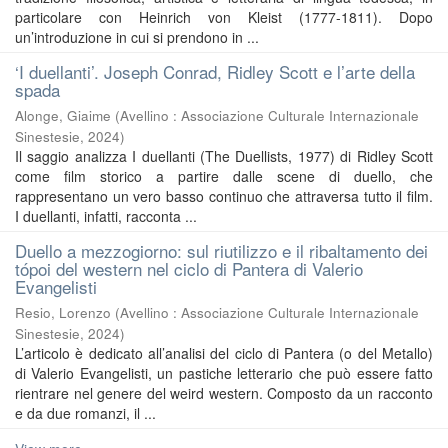
particolare con Heinrich von Kleist (1777-1811). Dopo
un’introduzione in cui si prendono in ...
‘I duellanti’. Joseph Conrad, Ridley Scott e l’arte della
spada
Alonge, Giaime
(
Avellino : Associazione Culturale Internazionale
Sinestesie
,
2024
)
Il saggio analizza I duellanti (The Duellists, 1977) di Ridley Scott
come film storico a partire dalle scene di duello, che
rappresentano un vero basso continuo che attraversa tutto il film.
I duellanti, infatti, racconta ...
Duello a mezzogiorno: sul riutilizzo e il ribaltamento dei
tópoi del western nel ciclo di Pantera di Valerio
Evangelisti
Resio, Lorenzo
(
Avellino : Associazione Culturale Internazionale
Sinestesie
,
2024
)
L’articolo è dedicato all’analisi del ciclo di Pantera (o del Metallo)
di Valerio Evangelisti, un pastiche letterario che può essere fatto
rientrare nel genere del weird western. Composto da un racconto
e da due romanzi, il ...