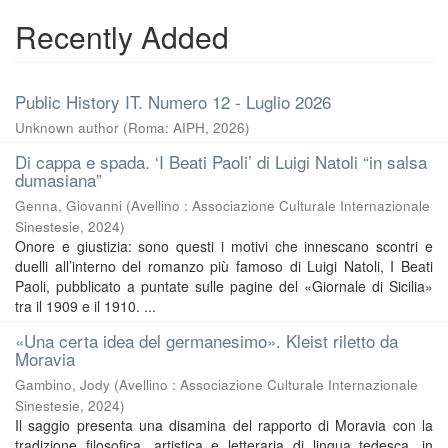
Recently Added
Public History IT. Numero 12 - Luglio 2026
Unknown author
(
Roma: AIPH
,
2026
)
Di cappa e spada. ‘I Beati Paoli’ di Luigi Natoli “in salsa
dumasiana”
Genna, Giovanni
(
Avellino : Associazione Culturale Internazionale
Sinestesie
,
2024
)
Onore e giustizia: sono questi i motivi che innescano scontri e
duelli all’interno del romanzo più famoso di Luigi Natoli, I Beati
Paoli, pubblicato a puntate sulle pagine del «Giornale di Sicilia»
tra il 1909 e il 1910. ...
«Una certa idea del germanesimo». Kleist riletto da
Moravia
Gambino, Jody
(
Avellino : Associazione Culturale Internazionale
Sinestesie
,
2024
)
Il saggio presenta una disamina del rapporto di Moravia con la
tradizione filosofica, artistica e letteraria di lingua tedesca, in