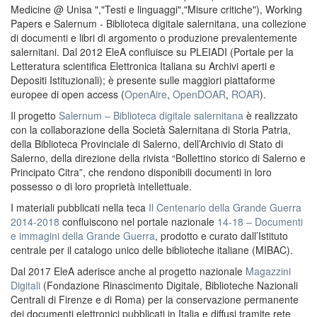
Medicine @ Unisa ","Testi e linguaggi","Misure critiche"), Working
Papers e Salernum - Biblioteca digitale salernitana, una collezione
di documenti e libri di argomento o produzione prevalentemente
salernitani. Dal 2012 EleA confluisce su PLEIADI (Portale per la
Letteratura scientifica Elettronica Italiana su Archivi aperti e
Depositi Istituzionali); è presente sulle maggiori piattaforme
europee di open access (
OpenAire
,
OpenDOAR
,
ROAR
).
Il progetto
Salernum – Biblioteca digitale salernitana
è realizzato
con la collaborazione della Società Salernitana di Storia Patria,
della Biblioteca Provinciale di Salerno, dell’Archivio di Stato di
Salerno, della direzione della rivista “Bollettino storico di Salerno e
Principato Citra”, che rendono disponibili documenti in loro
possesso o di loro proprietà intellettuale.
I materiali pubblicati nella teca
Il Centenario della Grande Guerra
2014-2018
confluiscono nel portale nazionale
14-18 – Documenti
e immagini della Grande Guerra
, prodotto e curato dall’Istituto
centrale per il catalogo unico delle biblioteche italiane (MIBAC).
Dal 2017 EleA aderisce anche al progetto nazionale
Magazzini
Digitali
(Fondazione Rinascimento Digitale, Biblioteche Nazionali
Centrali di Firenze e di Roma) per la conservazione permanente
dei documenti elettronici pubblicati in Italia e diffusi tramite rete