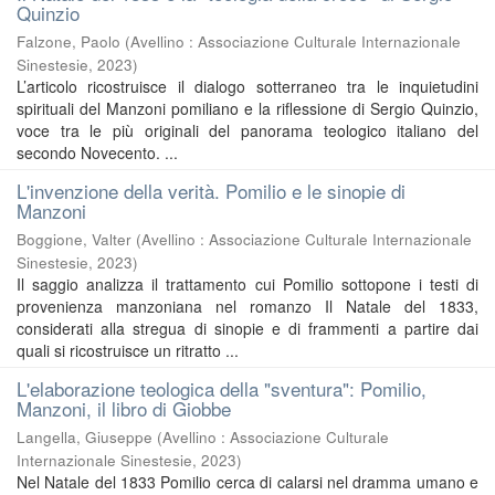
Quinzio
Falzone, Paolo
(
Avellino : Associazione Culturale Internazionale
Sinestesie
,
2023
)
L’articolo ricostruisce il dialogo sotterraneo tra le inquietudini
spirituali del Manzoni pomiliano e la riflessione di Sergio Quinzio,
voce tra le più originali del panorama teologico italiano del
secondo Novecento. ...
L'invenzione della verità. Pomilio e le sinopie di
Manzoni
Boggione, Valter
(
Avellino : Associazione Culturale Internazionale
Sinestesie
,
2023
)
Il saggio analizza il trattamento cui Pomilio sottopone i testi di
provenienza manzoniana nel romanzo Il Natale del 1833,
considerati alla stregua di sinopie e di frammenti a partire dai
quali si ricostruisce un ritratto ...
L'elaborazione teologica della "sventura": Pomilio,
Manzoni, il libro di Giobbe
Langella, Giuseppe
(
Avellino : Associazione Culturale
Internazionale Sinestesie
,
2023
)
Nel Natale del 1833 Pomilio cerca di calarsi nel dramma umano e