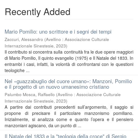
Recently Added
Mario Pomilio: uno scrittore e i segni dei tempi
Zaccuri, Alessandro
(
Avellino : Associazione Culturale
Internazionale Sinestesie
,
2023
)
Il contributo si concentra sulla continuità fra le due opere maggiori
di Mario Pomilio, Il quinto evangelio (1975) e Il Natale del 1833. In
entrambi i casi, infatti, la volontà di confrontarsi con le questioni
teologiche ...
Nel «guazzabuglio del cuore umano»: Manzoni, Pomilio
e il progetto di un nuovo umanesimo cristiano
Palumbo Mosca, Raffaello
(
Avellino : Associazione Culturale
Internazionale Sinestesie
,
2023
)
A partire dai contributi precedenti sull’argomento, il saggio si
propone di precisare il particolare manzonismo pomiliano.
Inizialmente, si analizza come e quanto l’opera e il pensiero
manzoniani agiscano, da un punto di ...
Il Natale del 1833 e la "teologia della croce" di Sergio