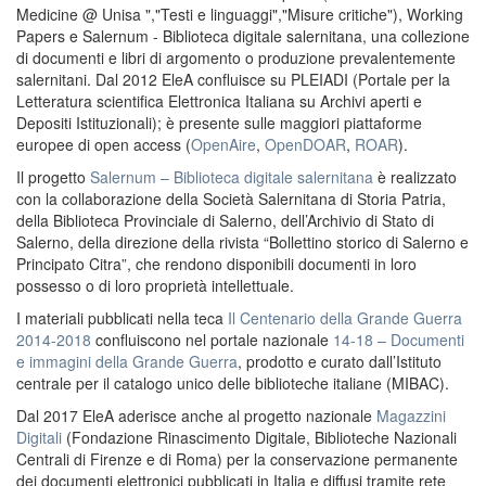
Medicine @ Unisa ","Testi e linguaggi","Misure critiche"), Working
Papers e Salernum - Biblioteca digitale salernitana, una collezione
di documenti e libri di argomento o produzione prevalentemente
salernitani. Dal 2012 EleA confluisce su PLEIADI (Portale per la
Letteratura scientifica Elettronica Italiana su Archivi aperti e
Depositi Istituzionali); è presente sulle maggiori piattaforme
europee di open access (
OpenAire
,
OpenDOAR
,
ROAR
).
Il progetto
Salernum – Biblioteca digitale salernitana
è realizzato
con la collaborazione della Società Salernitana di Storia Patria,
della Biblioteca Provinciale di Salerno, dell’Archivio di Stato di
Salerno, della direzione della rivista “Bollettino storico di Salerno e
Principato Citra”, che rendono disponibili documenti in loro
possesso o di loro proprietà intellettuale.
I materiali pubblicati nella teca
Il Centenario della Grande Guerra
2014-2018
confluiscono nel portale nazionale
14-18 – Documenti
e immagini della Grande Guerra
, prodotto e curato dall’Istituto
centrale per il catalogo unico delle biblioteche italiane (MIBAC).
Dal 2017 EleA aderisce anche al progetto nazionale
Magazzini
Digitali
(Fondazione Rinascimento Digitale, Biblioteche Nazionali
Centrali di Firenze e di Roma) per la conservazione permanente
dei documenti elettronici pubblicati in Italia e diffusi tramite rete