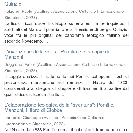
Quinzio
Falzone, Paolo
(
Avellino : Associazione Culturale Internazionale
Sinestesie
,
2023
)
L’articolo ricostruisce il dialogo sotterraneo tra le inquietudini
spirituali del Manzoni pomiliano e la riflessione di Sergio Quinzio,
voce tra le più originali del panorama teologico italiano del
secondo Novecento. ...
L'invenzione della verità. Pomilio e le sinopie di
Manzoni
Boggione, Valter
(
Avellino : Associazione Culturale Internazionale
Sinestesie
,
2023
)
Il saggio analizza il trattamento cui Pomilio sottopone i testi di
provenienza manzoniana nel romanzo Il Natale del 1833,
considerati alla stregua di sinopie e di frammenti a partire dai
quali si ricostruisce un ritratto ...
L'elaborazione teologica della "sventura": Pomilio,
Manzoni, il libro di Giobbe
Langella, Giuseppe
(
Avellino : Associazione Culturale
Internazionale Sinestesie
,
2023
)
Nel Natale del 1833 Pomilio cerca di calarsi nel dramma umano e