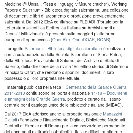
Medicine @ Unisa ","Testi e linguaggi","Misure critiche"), Working
Papers e Salernum - Biblioteca digitale salernitana, una collezione
di documenti e libri di argomento o produzione prevalentemente
salernitani. Dal 2012 EleA confluisce su PLEIADI (Portale per la
Letteratura scientifica Elettronica Italiana su Archivi aperti e
Depositi Istituzionali); è presente sulle maggiori piattaforme
europee di open access (
OpenAire
,
OpenDOAR
,
ROAR
).
Il progetto
Salernum – Biblioteca digitale salernitana
è realizzato
con la collaborazione della Società Salernitana di Storia Patria,
della Biblioteca Provinciale di Salerno, dell’Archivio di Stato di
Salerno, della direzione della rivista “Bollettino storico di Salerno e
Principato Citra”, che rendono disponibili documenti in loro
possesso o di loro proprietà intellettuale.
I materiali pubblicati nella teca
Il Centenario della Grande Guerra
2014-2018
confluiscono nel portale nazionale
14-18 – Documenti
e immagini della Grande Guerra
, prodotto e curato dall’Istituto
centrale per il catalogo unico delle biblioteche italiane (MIBAC).
Dal 2017 EleA aderisce anche al progetto nazionale
Magazzini
Digitali
(Fondazione Rinascimento Digitale, Biblioteche Nazionali
Centrali di Firenze e di Roma) per la conservazione permanente
dei documenti elettronici pubblicati in Italia e diffusi tramite rete