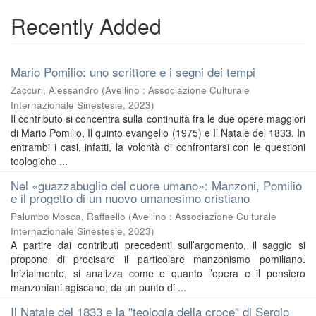
Recently Added
Mario Pomilio: uno scrittore e i segni dei tempi
Zaccuri, Alessandro
(
Avellino : Associazione Culturale
Internazionale Sinestesie
,
2023
)
Il contributo si concentra sulla continuità fra le due opere maggiori
di Mario Pomilio, Il quinto evangelio (1975) e Il Natale del 1833. In
entrambi i casi, infatti, la volontà di confrontarsi con le questioni
teologiche ...
Nel «guazzabuglio del cuore umano»: Manzoni, Pomilio
e il progetto di un nuovo umanesimo cristiano
Palumbo Mosca, Raffaello
(
Avellino : Associazione Culturale
Internazionale Sinestesie
,
2023
)
A partire dai contributi precedenti sull’argomento, il saggio si
propone di precisare il particolare manzonismo pomiliano.
Inizialmente, si analizza come e quanto l’opera e il pensiero
manzoniani agiscano, da un punto di ...
Il Natale del 1833 e la "teologia della croce" di Sergio