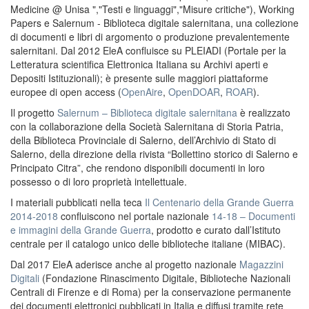
Medicine @ Unisa ","Testi e linguaggi","Misure critiche"), Working
Papers e Salernum - Biblioteca digitale salernitana, una collezione
di documenti e libri di argomento o produzione prevalentemente
salernitani. Dal 2012 EleA confluisce su PLEIADI (Portale per la
Letteratura scientifica Elettronica Italiana su Archivi aperti e
Depositi Istituzionali); è presente sulle maggiori piattaforme
europee di open access (
OpenAire
,
OpenDOAR
,
ROAR
).
Il progetto
Salernum – Biblioteca digitale salernitana
è realizzato
con la collaborazione della Società Salernitana di Storia Patria,
della Biblioteca Provinciale di Salerno, dell’Archivio di Stato di
Salerno, della direzione della rivista “Bollettino storico di Salerno e
Principato Citra”, che rendono disponibili documenti in loro
possesso o di loro proprietà intellettuale.
I materiali pubblicati nella teca
Il Centenario della Grande Guerra
2014-2018
confluiscono nel portale nazionale
14-18 – Documenti
e immagini della Grande Guerra
, prodotto e curato dall’Istituto
centrale per il catalogo unico delle biblioteche italiane (MIBAC).
Dal 2017 EleA aderisce anche al progetto nazionale
Magazzini
Digitali
(Fondazione Rinascimento Digitale, Biblioteche Nazionali
Centrali di Firenze e di Roma) per la conservazione permanente
dei documenti elettronici pubblicati in Italia e diffusi tramite rete