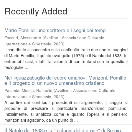
Recently Added
Mario Pomilio: uno scrittore e i segni dei tempi
Zaccuri, Alessandro
(
Avellino : Associazione Culturale
Internazionale Sinestesie
,
2023
)
Il contributo si concentra sulla continuità fra le due opere maggiori
di Mario Pomilio, Il quinto evangelio (1975) e Il Natale del 1833. In
entrambi i casi, infatti, la volontà di confrontarsi con le questioni
teologiche ...
Nel «guazzabuglio del cuore umano»: Manzoni, Pomilio
e il progetto di un nuovo umanesimo cristiano
Palumbo Mosca, Raffaello
(
Avellino : Associazione Culturale
Internazionale Sinestesie
,
2023
)
A partire dai contributi precedenti sull’argomento, il saggio si
propone di precisare il particolare manzonismo pomiliano.
Inizialmente, si analizza come e quanto l’opera e il pensiero
manzoniani agiscano, da un punto di ...
Il Natale del 1833 e la "teologia della croce" di Sergio