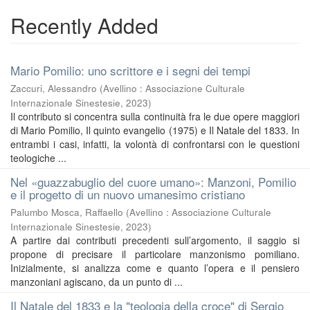
Recently Added
Mario Pomilio: uno scrittore e i segni dei tempi
Zaccuri, Alessandro
(
Avellino : Associazione Culturale
Internazionale Sinestesie
,
2023
)
Il contributo si concentra sulla continuità fra le due opere maggiori
di Mario Pomilio, Il quinto evangelio (1975) e Il Natale del 1833. In
entrambi i casi, infatti, la volontà di confrontarsi con le questioni
teologiche ...
Nel «guazzabuglio del cuore umano»: Manzoni, Pomilio
e il progetto di un nuovo umanesimo cristiano
Palumbo Mosca, Raffaello
(
Avellino : Associazione Culturale
Internazionale Sinestesie
,
2023
)
A partire dai contributi precedenti sull’argomento, il saggio si
propone di precisare il particolare manzonismo pomiliano.
Inizialmente, si analizza come e quanto l’opera e il pensiero
manzoniani agiscano, da un punto di ...
Il Natale del 1833 e la "teologia della croce" di Sergio