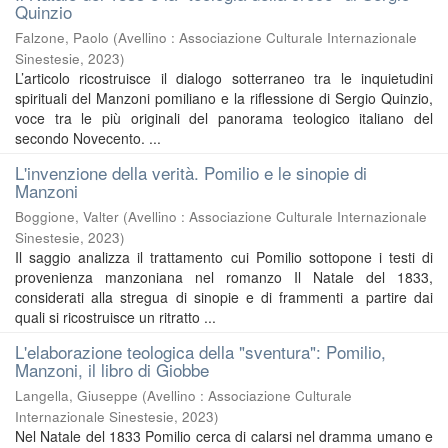
Quinzio
Falzone, Paolo
(
Avellino : Associazione Culturale Internazionale
Sinestesie
,
2023
)
L’articolo ricostruisce il dialogo sotterraneo tra le inquietudini
spirituali del Manzoni pomiliano e la riflessione di Sergio Quinzio,
voce tra le più originali del panorama teologico italiano del
secondo Novecento. ...
L'invenzione della verità. Pomilio e le sinopie di
Manzoni
Boggione, Valter
(
Avellino : Associazione Culturale Internazionale
Sinestesie
,
2023
)
Il saggio analizza il trattamento cui Pomilio sottopone i testi di
provenienza manzoniana nel romanzo Il Natale del 1833,
considerati alla stregua di sinopie e di frammenti a partire dai
quali si ricostruisce un ritratto ...
L'elaborazione teologica della "sventura": Pomilio,
Manzoni, il libro di Giobbe
Langella, Giuseppe
(
Avellino : Associazione Culturale
Internazionale Sinestesie
,
2023
)
Nel Natale del 1833 Pomilio cerca di calarsi nel dramma umano e