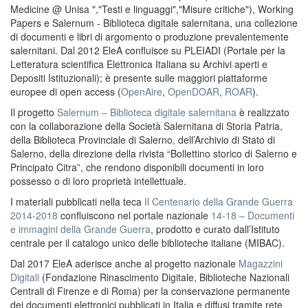
Medicine @ Unisa ","Testi e linguaggi","Misure critiche"), Working
Papers e Salernum - Biblioteca digitale salernitana, una collezione
di documenti e libri di argomento o produzione prevalentemente
salernitani. Dal 2012 EleA confluisce su PLEIADI (Portale per la
Letteratura scientifica Elettronica Italiana su Archivi aperti e
Depositi Istituzionali); è presente sulle maggiori piattaforme
europee di open access (
OpenAire
,
OpenDOAR
,
ROAR
).
Il progetto
Salernum – Biblioteca digitale salernitana
è realizzato
con la collaborazione della Società Salernitana di Storia Patria,
della Biblioteca Provinciale di Salerno, dell’Archivio di Stato di
Salerno, della direzione della rivista “Bollettino storico di Salerno e
Principato Citra”, che rendono disponibili documenti in loro
possesso o di loro proprietà intellettuale.
I materiali pubblicati nella teca
Il Centenario della Grande Guerra
2014-2018
confluiscono nel portale nazionale
14-18 – Documenti
e immagini della Grande Guerra
, prodotto e curato dall’Istituto
centrale per il catalogo unico delle biblioteche italiane (MIBAC).
Dal 2017 EleA aderisce anche al progetto nazionale
Magazzini
Digitali
(Fondazione Rinascimento Digitale, Biblioteche Nazionali
Centrali di Firenze e di Roma) per la conservazione permanente
dei documenti elettronici pubblicati in Italia e diffusi tramite rete