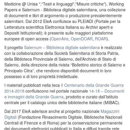
Medicine @ Unisa ","Testi e linguaggi","Misure critiche"), Working
Papers e Salernum - Biblioteca digitale salernitana, una collezione
di documenti e libri di argomento o produzione prevalentemente
salernitani. Dal 2012 EleA confluisce su PLEIADI (Portale per la
Letteratura scientifica Elettronica Italiana su Archivi aperti e
Depositi Istituzionali); è presente sulle maggiori piattaforme
europee di open access (
OpenAire
,
OpenDOAR
,
ROAR
).
Il progetto
Salernum – Biblioteca digitale salernitana
è realizzato
con la collaborazione della Società Salernitana di Storia Patria,
della Biblioteca Provinciale di Salerno, dell’Archivio di Stato di
Salerno, della direzione della rivista “Bollettino storico di Salerno e
Principato Citra”, che rendono disponibili documenti in loro
possesso o di loro proprietà intellettuale.
I materiali pubblicati nella teca
Il Centenario della Grande Guerra
2014-2018
confluiscono nel portale nazionale
14-18 – Documenti
e immagini della Grande Guerra
, prodotto e curato dall’Istituto
centrale per il catalogo unico delle biblioteche italiane (MIBAC).
Dal 2017 EleA aderisce anche al progetto nazionale
Magazzini
Digitali
(Fondazione Rinascimento Digitale, Biblioteche Nazionali
Centrali di Firenze e di Roma) per la conservazione permanente
dei documenti elettronici pubblicati in Italia e diffusi tramite rete