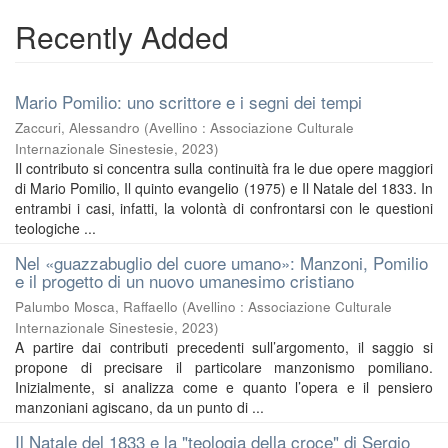
Recently Added
Mario Pomilio: uno scrittore e i segni dei tempi
Zaccuri, Alessandro
(
Avellino : Associazione Culturale
Internazionale Sinestesie
,
2023
)
Il contributo si concentra sulla continuità fra le due opere maggiori
di Mario Pomilio, Il quinto evangelio (1975) e Il Natale del 1833. In
entrambi i casi, infatti, la volontà di confrontarsi con le questioni
teologiche ...
Nel «guazzabuglio del cuore umano»: Manzoni, Pomilio
e il progetto di un nuovo umanesimo cristiano
Palumbo Mosca, Raffaello
(
Avellino : Associazione Culturale
Internazionale Sinestesie
,
2023
)
A partire dai contributi precedenti sull’argomento, il saggio si
propone di precisare il particolare manzonismo pomiliano.
Inizialmente, si analizza come e quanto l’opera e il pensiero
manzoniani agiscano, da un punto di ...
Il Natale del 1833 e la "teologia della croce" di Sergio