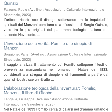
Quinzio
Falzone, Paolo
(
Avellino : Associazione Culturale Internazionale
Sinestesie
,
2023
)
L’articolo ricostruisce il dialogo sotterraneo tra le inquietudini
spirituali del Manzoni pomiliano e la riflessione di Sergio Quinzio,
voce tra le più originali del panorama teologico italiano del
secondo Novecento. ...
L'invenzione della verità. Pomilio e le sinopie di
Manzoni
Boggione, Valter
(
Avellino : Associazione Culturale Internazionale
Sinestesie
,
2023
)
Il saggio analizza il trattamento cui Pomilio sottopone i testi di
provenienza manzoniana nel romanzo Il Natale del 1833,
considerati alla stregua di sinopie e di frammenti a partire dai
quali si ricostruisce un ritratto ...
L'elaborazione teologica della "sventura": Pomilio,
Manzoni, il libro di Giobbe
Langella, Giuseppe
(
Avellino : Associazione Culturale
Internazionale Sinestesie
,
2023
)
Nel Natale del 1833 Pomilio cerca di calarsi nel dramma umano e