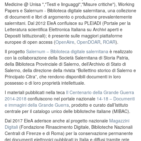
Medicine @ Unisa ","Testi e linguaggi","Misure critiche"), Working
Papers e Salernum - Biblioteca digitale salernitana, una collezione
di documenti e libri di argomento o produzione prevalentemente
salernitani. Dal 2012 EleA confluisce su PLEIADI (Portale per la
Letteratura scientifica Elettronica Italiana su Archivi aperti e
Depositi Istituzionali); è presente sulle maggiori piattaforme
europee di open access (
OpenAire
,
OpenDOAR
,
ROAR
).
Il progetto
Salernum – Biblioteca digitale salernitana
è realizzato
con la collaborazione della Società Salernitana di Storia Patria,
della Biblioteca Provinciale di Salerno, dell’Archivio di Stato di
Salerno, della direzione della rivista “Bollettino storico di Salerno e
Principato Citra”, che rendono disponibili documenti in loro
possesso o di loro proprietà intellettuale.
I materiali pubblicati nella teca
Il Centenario della Grande Guerra
2014-2018
confluiscono nel portale nazionale
14-18 – Documenti
e immagini della Grande Guerra
, prodotto e curato dall’Istituto
centrale per il catalogo unico delle biblioteche italiane (MIBAC).
Dal 2017 EleA aderisce anche al progetto nazionale
Magazzini
Digitali
(Fondazione Rinascimento Digitale, Biblioteche Nazionali
Centrali di Firenze e di Roma) per la conservazione permanente
dei documenti elettronici pubblicati in Italia e diffusi tramite rete