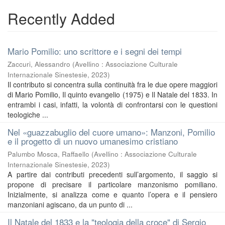
Recently Added
Mario Pomilio: uno scrittore e i segni dei tempi
Zaccuri, Alessandro
(
Avellino : Associazione Culturale
Internazionale Sinestesie
,
2023
)
Il contributo si concentra sulla continuità fra le due opere maggiori
di Mario Pomilio, Il quinto evangelio (1975) e Il Natale del 1833. In
entrambi i casi, infatti, la volontà di confrontarsi con le questioni
teologiche ...
Nel «guazzabuglio del cuore umano»: Manzoni, Pomilio
e il progetto di un nuovo umanesimo cristiano
Palumbo Mosca, Raffaello
(
Avellino : Associazione Culturale
Internazionale Sinestesie
,
2023
)
A partire dai contributi precedenti sull’argomento, il saggio si
propone di precisare il particolare manzonismo pomiliano.
Inizialmente, si analizza come e quanto l’opera e il pensiero
manzoniani agiscano, da un punto di ...
Il Natale del 1833 e la "teologia della croce" di Sergio