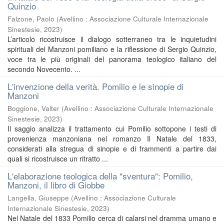
Quinzio
Falzone, Paolo
(
Avellino : Associazione Culturale Internazionale
Sinestesie
,
2023
)
L’articolo ricostruisce il dialogo sotterraneo tra le inquietudini
spirituali del Manzoni pomiliano e la riflessione di Sergio Quinzio,
voce tra le più originali del panorama teologico italiano del
secondo Novecento. ...
L'invenzione della verità. Pomilio e le sinopie di
Manzoni
Boggione, Valter
(
Avellino : Associazione Culturale Internazionale
Sinestesie
,
2023
)
Il saggio analizza il trattamento cui Pomilio sottopone i testi di
provenienza manzoniana nel romanzo Il Natale del 1833,
considerati alla stregua di sinopie e di frammenti a partire dai
quali si ricostruisce un ritratto ...
L'elaborazione teologica della "sventura": Pomilio,
Manzoni, il libro di Giobbe
Langella, Giuseppe
(
Avellino : Associazione Culturale
Internazionale Sinestesie
,
2023
)
Nel Natale del 1833 Pomilio cerca di calarsi nel dramma umano e