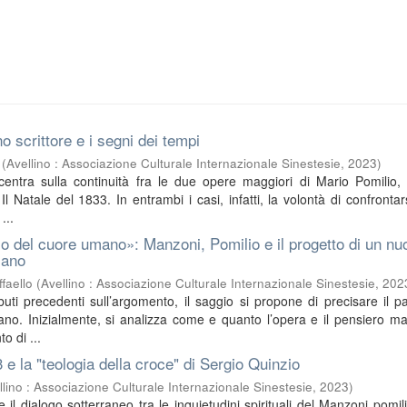
o scrittore e i segni dei tempi
(
Avellino : Associazione Culturale Internazionale Sinestesie
,
2023
)
ncentra sulla continuità fra le due opere maggiori di Mario Pomilio, 
l Natale del 1833. In entrambi i casi, infatti, la volontà di confrontar
...
o del cuore umano»: Manzoni, Pomilio e il progetto di un nu
iano
faello
(
Avellino : Associazione Culturale Internazionale Sinestesie
,
202
buti precedenti sull’argomento, il saggio si propone di precisare il pa
no. Inizialmente, si analizza come e quanto l’opera e il pensiero m
o di ...
3 e la "teologia della croce" di Sergio Quinzio
llino : Associazione Culturale Internazionale Sinestesie
,
2023
)
sce il dialogo sotterraneo tra le inquietudini spirituali del Manzoni pomil