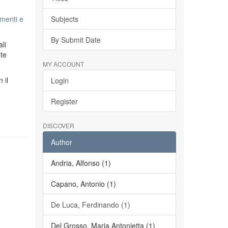
menti e
Subjects
By Submit Date
li
ete
MY ACCOUNT
n il
Login
Register
DISCOVER
Author
Andria, Alfonso (1)
Capano, Antonio (1)
De Luca, Ferdinando (1)
Del Grosso, Maria Antonietta (1)