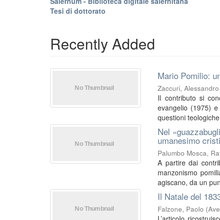
Salernum - Biblioteca digitale salernitana
Tesi di dottorato
Recently Added
Mario Pomilio: un
Zaccuri, Alessandro
Il contributo si co
evangelio (1975) e I
questioni teologiche 
Nel «guazzabugli
umanesimo crist
Palumbo Mosca, Raf
A partire dai contri
manzonismo pomilia
agiscano, da un punt
Il Natale del 183
Falzone, Paolo
(
Ave
L’articolo ricostrui