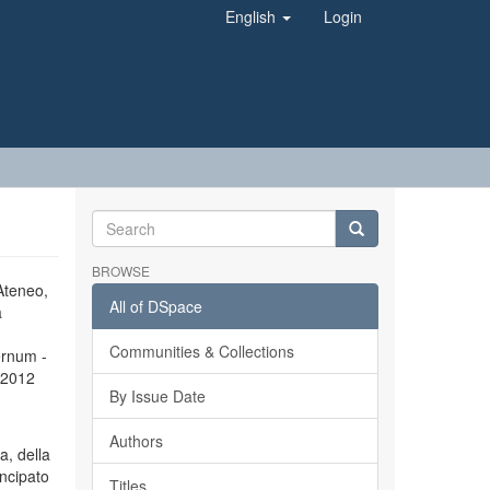
English
Login
BROWSE
’Ateneo,
All of DSpace
a
Communities & Collections
ernum -
l 2012
By Issue Date
Authors
a, della
incipato
Titles