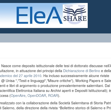
o. Nasce come deposito istituzionale delle tesi di dottorato discusse nell
ultazione, in attuazione dei principi della
Dichiarazione di Berlino
e dell
ademico del 27 aprile 2010
. Ha incluso successivamente alcune riviste
e @ Unisa ","Testi e linguaggi","Misure critiche"), Working Papers e Sal
menti e libri di argomento o produzione prevalentemente salernitani. Da
entifica Elettronica Italiana su Archivi aperti e Depositi Istituzionali); è
ccess (
OpenAire
,
OpenDOAR
,
ROAR
).
realizzato con la collaborazione della Società Salernitana di Storia Patri
di Salerno, della direzione della rivista “Bollettino storico di Salerno e Pr