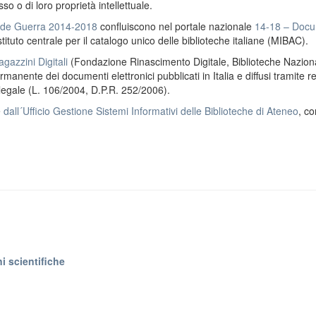
o o di loro proprietà intellettuale.
ande Guerra 2014-2018
confluiscono nel portale nazionale
14-18 – Docu
stituto centrale per il catalogo unico delle biblioteche italiane (MIBAC).
gazzini Digitali
(Fondazione Rinascimento Digitale, Biblioteche Naziona
anente dei documenti elettronici pubblicati in Italia e diffusi tramite r
 legale (L. 106/2004, D.P.R. 252/2006).
e
dall´Ufficio Gestione Sistemi Informativi delle Biblioteche di Ateneo
, co
i scientifiche