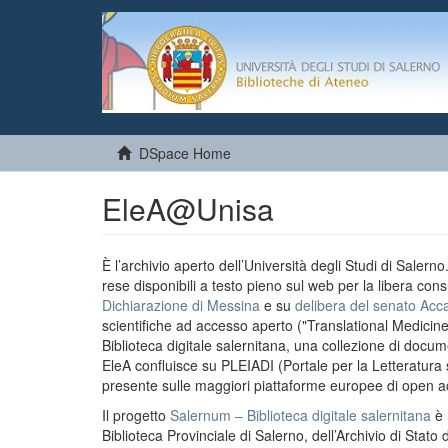
DSpace Home
EleA@Unisa
È l’archivio aperto dell’Università degli Studi di Salern
rese disponibili a testo pieno sul web per la libera cons
Dichiarazione di Messina
e su
delibera del senato Acc
scientifiche ad accesso aperto ("Translational Medicin
Biblioteca digitale salernitana, una collezione di docu
EleA confluisce su PLEIADI (Portale per la Letteratura sci
presente sulle maggiori piattaforme europee di open a
Il progetto
Salernum – Biblioteca digitale salernitana
è 
Biblioteca Provinciale di Salerno, dell’Archivio di Stato 