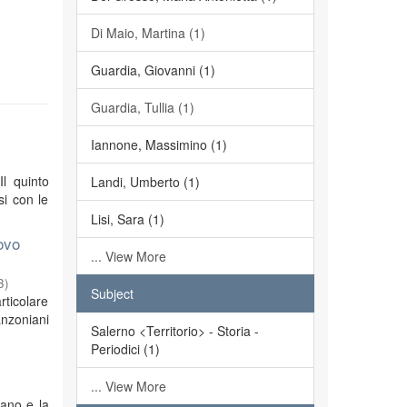
Di Maio, Martina (1)
Guardia, Giovanni (1)
Guardia, Tullia (1)
Iannone, Massimino (1)
Il quinto
Landi, Umberto (1)
si con le
Lisi, Sara (1)
ovo
... View More
3
)
Subject
rticolare
anzoniani
Salerno <Territorio> - Storia -
Periodici (1)
... View More
iano e la