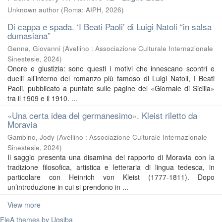
Unknown author
(
Roma: AIPH
,
2026
)
Di cappa e spada. ‘I Beati Paoli’ di Luigi Natoli “in salsa
dumasiana”
Genna, Giovanni
(
Avellino : Associazione Culturale Internazionale
Sinestesie
,
2024
)
Onore e giustizia: sono questi i motivi che innescano scontri e
duelli all’interno del romanzo più famoso di Luigi Natoli, I Beati
Paoli, pubblicato a puntate sulle pagine del «Giornale di Sicilia»
tra il 1909 e il 1910. ...
«Una certa idea del germanesimo». Kleist riletto da
Moravia
Gambino, Jody
(
Avellino : Associazione Culturale Internazionale
Sinestesie
,
2024
)
Il saggio presenta una disamina del rapporto di Moravia con la
tradizione filosofica, artistica e letteraria di lingua tedesca, in
particolare con Heinrich von Kleist (1777-1811). Dopo
un’introduzione in cui si prendono in ...
View more
EleA themes by Ugsiba