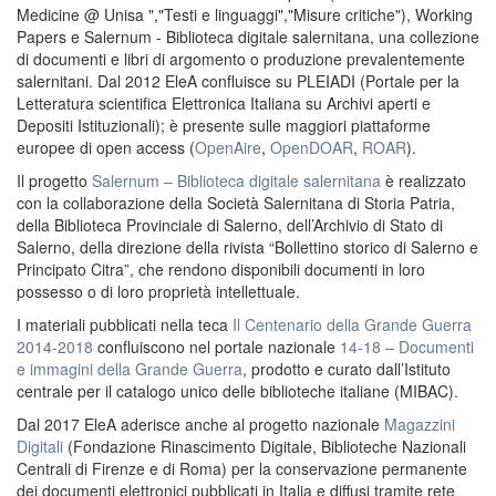
Medicine @ Unisa ","Testi e linguaggi","Misure critiche"), Working
Papers e Salernum - Biblioteca digitale salernitana, una collezione
di documenti e libri di argomento o produzione prevalentemente
salernitani. Dal 2012 EleA confluisce su PLEIADI (Portale per la
Letteratura scientifica Elettronica Italiana su Archivi aperti e
Depositi Istituzionali); è presente sulle maggiori piattaforme
europee di open access (
OpenAire
,
OpenDOAR
,
ROAR
).
Il progetto
Salernum – Biblioteca digitale salernitana
è realizzato
con la collaborazione della Società Salernitana di Storia Patria,
della Biblioteca Provinciale di Salerno, dell’Archivio di Stato di
Salerno, della direzione della rivista “Bollettino storico di Salerno e
Principato Citra”, che rendono disponibili documenti in loro
possesso o di loro proprietà intellettuale.
I materiali pubblicati nella teca
Il Centenario della Grande Guerra
2014-2018
confluiscono nel portale nazionale
14-18 – Documenti
e immagini della Grande Guerra
, prodotto e curato dall’Istituto
centrale per il catalogo unico delle biblioteche italiane (MIBAC).
Dal 2017 EleA aderisce anche al progetto nazionale
Magazzini
Digitali
(Fondazione Rinascimento Digitale, Biblioteche Nazionali
Centrali di Firenze e di Roma) per la conservazione permanente
dei documenti elettronici pubblicati in Italia e diffusi tramite rete