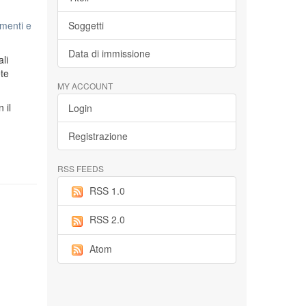
menti e
Soggetti
Data di immissione
li
ete
MY ACCOUNT
n il
Login
Registrazione
RSS FEEDS
RSS 1.0
RSS 2.0
Atom