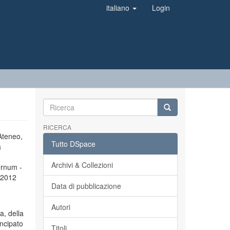
italiano
Login
RICERCA
’Ateneo,
Tutto DSpace
a
Archivi & Collezioni
ernum -
l 2012
Data di pubblicazione
Autori
a, della
incipato
Titoli