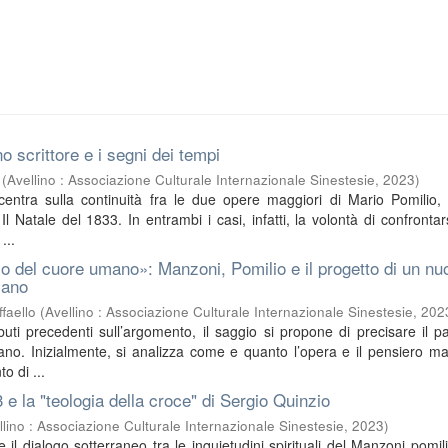
o scrittore e i segni dei tempi
(
Avellino : Associazione Culturale Internazionale Sinestesie
,
2023
)
ncentra sulla continuità fra le due opere maggiori di Mario Pomilio, 
l Natale del 1833. In entrambi i casi, infatti, la volontà di confrontar
...
o del cuore umano»: Manzoni, Pomilio e il progetto di un nu
iano
faello
(
Avellino : Associazione Culturale Internazionale Sinestesie
,
202
buti precedenti sull’argomento, il saggio si propone di precisare il pa
no. Inizialmente, si analizza come e quanto l’opera e il pensiero m
o di ...
3 e la "teologia della croce" di Sergio Quinzio
llino : Associazione Culturale Internazionale Sinestesie
,
2023
)
sce il dialogo sotterraneo tra le inquietudini spirituali del Manzoni pomil