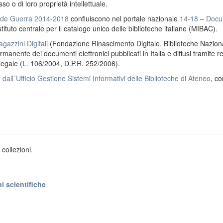
o o di loro proprietà intellettuale.
ande Guerra 2014-2018
confluiscono nel portale nazionale
14-18 – Docu
stituto centrale per il catalogo unico delle biblioteche italiane (MIBAC).
gazzini Digitali
(Fondazione Rinascimento Digitale, Biblioteche Naziona
anente dei documenti elettronici pubblicati in Italia e diffusi tramite r
 legale (L. 106/2004, D.P.R. 252/2006).
e
dall´Ufficio Gestione Sistemi Informativi delle Biblioteche di Ateneo
, co
collezioni.
i scientifiche