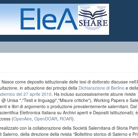
o. Nasce come deposito istituzionale delle tesi di dottorato discusse nell
ultazione, in attuazione dei principi della
Dichiarazione di Berlino
e dell
ademico del 27 aprile 2010
. Ha incluso successivamente alcune riviste
e @ Unisa ","Testi e linguaggi","Misure critiche"), Working Papers e Sal
menti e libri di argomento o produzione prevalentemente salernitani. Da
entifica Elettronica Italiana su Archivi aperti e Depositi Istituzionali); è
ccess (
OpenAire
,
OpenDOAR
,
ROAR
).
realizzato con la collaborazione della Società Salernitana di Storia Patri
di Salerno, della direzione della rivista “Bollettino storico di Salerno e Pr