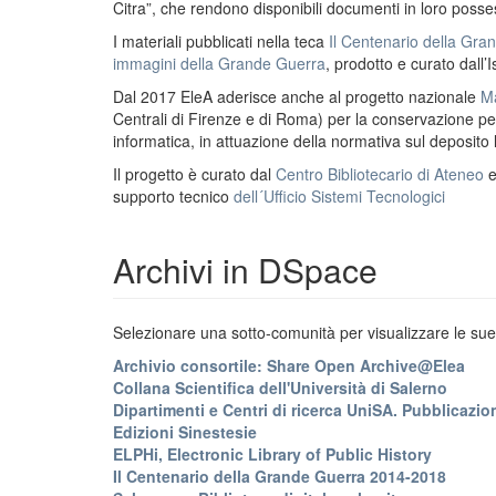
Citra”, che rendono disponibili documenti in loro possess
I materiali pubblicati nella teca
Il Centenario della Gr
immagini della Grande Guerra
, prodotto e curato dall’I
Dal 2017 EleA aderisce anche al progetto nazionale
Ma
Centrali di Firenze e di Roma) per la conservazione perm
informatica, in attuazione della normativa sul deposito
Il progetto è curato dal
Centro Bibliotecario di Ateneo
supporto tecnico
dell´Ufficio Sistemi Tecnologici
Archivi in DSpace
Selezionare una sotto-comunità per visualizzare le sue 
Archivio consortile: Share Open Archive@Elea
Collana Scientifica dell'Università di Salerno
Dipartimenti e Centri di ricerca UniSA. Pubblicazion
Edizioni Sinestesie
ELPHi, Electronic Library of Public History
Il Centenario della Grande Guerra 2014-2018