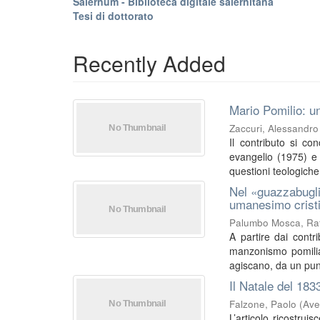
Salernum - Biblioteca digitale salernitana
Tesi di dottorato
Recently Added
Mario Pomilio: un
Zaccuri, Alessandro
Il contributo si co
evangelio (1975) e I
questioni teologiche 
Nel «guazzabugli
umanesimo crist
Palumbo Mosca, Raf
A partire dai contri
manzonismo pomilia
agiscano, da un punt
Il Natale del 183
Falzone, Paolo
(
Ave
L’articolo ricostrui