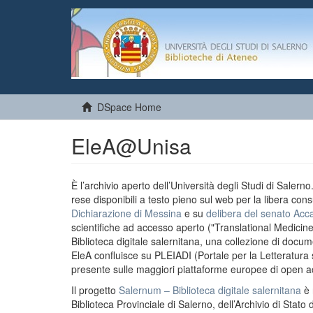
DSpace Home
EleA@Unisa
È l’archivio aperto dell’Università degli Studi di Salern
rese disponibili a testo pieno sul web per la libera cons
Dichiarazione di Messina
e su
delibera del senato Acc
scientifiche ad accesso aperto ("Translational Medicin
Biblioteca digitale salernitana, una collezione di docu
EleA confluisce su PLEIADI (Portale per la Letteratura sci
presente sulle maggiori piattaforme europee di open a
Il progetto
Salernum – Biblioteca digitale salernitana
è 
Biblioteca Provinciale di Salerno, dell’Archivio di Stato 