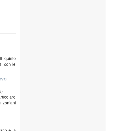
Il quinto
si con le
ovo
3
)
rticolare
anzoniani
iano e la