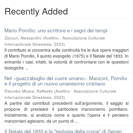
Recently Added
Mario Pomilio: uno scrittore e i segni dei tempi
Zaccuri, Alessandro
(
Avellino : Associazione Culturale
Internazionale Sinestesie
,
2023
)
Il contributo si concentra sulla continuità fra le due opere maggiori
di Mario Pomilio, Il quinto evangelio (1975) e Il Natale del 1833. In
entrambi i casi, infatti, la volontà di confrontarsi con le questioni
teologiche ...
Nel «guazzabuglio del cuore umano»: Manzoni, Pomilio
e il progetto di un nuovo umanesimo cristiano
Palumbo Mosca, Raffaello
(
Avellino : Associazione Culturale
Internazionale Sinestesie
,
2023
)
A partire dai contributi precedenti sull’argomento, il saggio si
propone di precisare il particolare manzonismo pomiliano.
Inizialmente, si analizza come e quanto l’opera e il pensiero
manzoniani agiscano, da un punto di ...
Il Natale del 1833 e la "teologia della croce" di Sergio