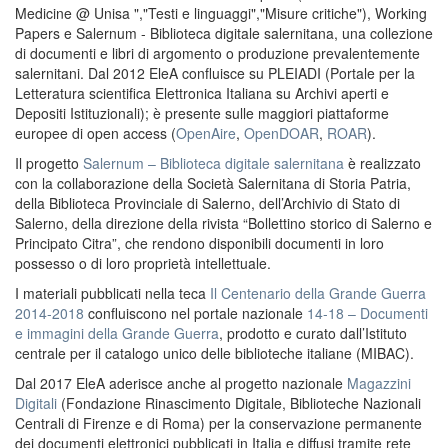
Medicine @ Unisa ","Testi e linguaggi","Misure critiche"), Working
Papers e Salernum - Biblioteca digitale salernitana, una collezione
di documenti e libri di argomento o produzione prevalentemente
salernitani. Dal 2012 EleA confluisce su PLEIADI (Portale per la
Letteratura scientifica Elettronica Italiana su Archivi aperti e
Depositi Istituzionali); è presente sulle maggiori piattaforme
europee di open access (
OpenAire
,
OpenDOAR
,
ROAR
).
Il progetto
Salernum – Biblioteca digitale salernitana
è realizzato
con la collaborazione della Società Salernitana di Storia Patria,
della Biblioteca Provinciale di Salerno, dell’Archivio di Stato di
Salerno, della direzione della rivista “Bollettino storico di Salerno e
Principato Citra”, che rendono disponibili documenti in loro
possesso o di loro proprietà intellettuale.
I materiali pubblicati nella teca
Il Centenario della Grande Guerra
2014-2018
confluiscono nel portale nazionale
14-18 – Documenti
e immagini della Grande Guerra
, prodotto e curato dall’Istituto
centrale per il catalogo unico delle biblioteche italiane (MIBAC).
Dal 2017 EleA aderisce anche al progetto nazionale
Magazzini
Digitali
(Fondazione Rinascimento Digitale, Biblioteche Nazionali
Centrali di Firenze e di Roma) per la conservazione permanente
dei documenti elettronici pubblicati in Italia e diffusi tramite rete