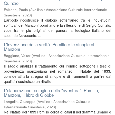
Quinzio
Falzone, Paolo
(
Avellino : Associazione Culturale Internazionale
Sinestesie
,
2023
)
L’articolo ricostruisce il dialogo sotterraneo tra le inquietudini
spirituali del Manzoni pomiliano e la riflessione di Sergio Quinzio,
voce tra le più originali del panorama teologico italiano del
secondo Novecento. ...
L'invenzione della verità. Pomilio e le sinopie di
Manzoni
Boggione, Valter
(
Avellino : Associazione Culturale Internazionale
Sinestesie
,
2023
)
Il saggio analizza il trattamento cui Pomilio sottopone i testi di
provenienza manzoniana nel romanzo Il Natale del 1833,
considerati alla stregua di sinopie e di frammenti a partire dai
quali si ricostruisce un ritratto ...
L'elaborazione teologica della "sventura": Pomilio,
Manzoni, il libro di Giobbe
Langella, Giuseppe
(
Avellino : Associazione Culturale
Internazionale Sinestesie
,
2023
)
Nel Natale del 1833 Pomilio cerca di calarsi nel dramma umano e