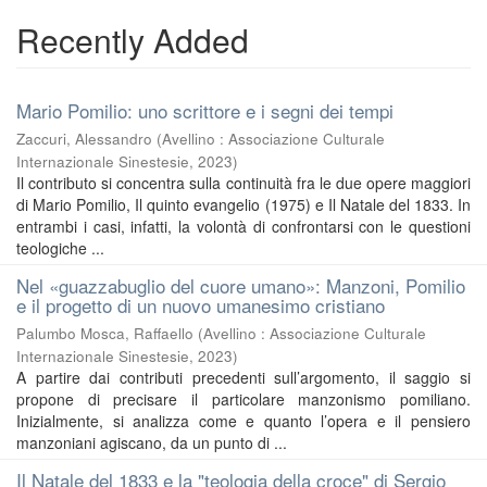
Recently Added
Mario Pomilio: uno scrittore e i segni dei tempi
Zaccuri, Alessandro
(
Avellino : Associazione Culturale
Internazionale Sinestesie
,
2023
)
Il contributo si concentra sulla continuità fra le due opere maggiori
di Mario Pomilio, Il quinto evangelio (1975) e Il Natale del 1833. In
entrambi i casi, infatti, la volontà di confrontarsi con le questioni
teologiche ...
Nel «guazzabuglio del cuore umano»: Manzoni, Pomilio
e il progetto di un nuovo umanesimo cristiano
Palumbo Mosca, Raffaello
(
Avellino : Associazione Culturale
Internazionale Sinestesie
,
2023
)
A partire dai contributi precedenti sull’argomento, il saggio si
propone di precisare il particolare manzonismo pomiliano.
Inizialmente, si analizza come e quanto l’opera e il pensiero
manzoniani agiscano, da un punto di ...
Il Natale del 1833 e la "teologia della croce" di Sergio