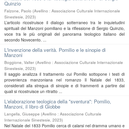
Quinzio
Falzone, Paolo
(
Avellino : Associazione Culturale Internazionale
Sinestesie
,
2023
)
L’articolo ricostruisce il dialogo sotterraneo tra le inquietudini
spirituali del Manzoni pomiliano e la riflessione di Sergio Quinzio,
voce tra le più originali del panorama teologico italiano del
secondo Novecento. ...
L'invenzione della verità. Pomilio e le sinopie di
Manzoni
Boggione, Valter
(
Avellino : Associazione Culturale Internazionale
Sinestesie
,
2023
)
Il saggio analizza il trattamento cui Pomilio sottopone i testi di
provenienza manzoniana nel romanzo Il Natale del 1833,
considerati alla stregua di sinopie e di frammenti a partire dai
quali si ricostruisce un ritratto ...
L'elaborazione teologica della "sventura": Pomilio,
Manzoni, il libro di Giobbe
Langella, Giuseppe
(
Avellino : Associazione Culturale
Internazionale Sinestesie
,
2023
)
Nel Natale del 1833 Pomilio cerca di calarsi nel dramma umano e