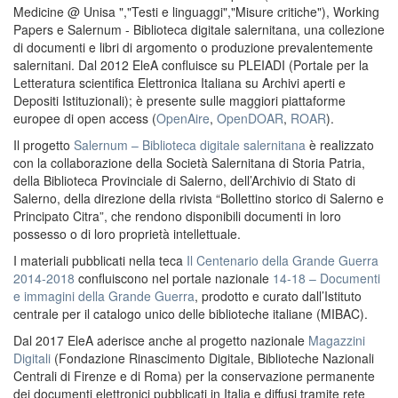
Medicine @ Unisa ","Testi e linguaggi","Misure critiche"), Working
Papers e Salernum - Biblioteca digitale salernitana, una collezione
di documenti e libri di argomento o produzione prevalentemente
salernitani. Dal 2012 EleA confluisce su PLEIADI (Portale per la
Letteratura scientifica Elettronica Italiana su Archivi aperti e
Depositi Istituzionali); è presente sulle maggiori piattaforme
europee di open access (
OpenAire
,
OpenDOAR
,
ROAR
).
Il progetto
Salernum – Biblioteca digitale salernitana
è realizzato
con la collaborazione della Società Salernitana di Storia Patria,
della Biblioteca Provinciale di Salerno, dell’Archivio di Stato di
Salerno, della direzione della rivista “Bollettino storico di Salerno e
Principato Citra”, che rendono disponibili documenti in loro
possesso o di loro proprietà intellettuale.
I materiali pubblicati nella teca
Il Centenario della Grande Guerra
2014-2018
confluiscono nel portale nazionale
14-18 – Documenti
e immagini della Grande Guerra
, prodotto e curato dall’Istituto
centrale per il catalogo unico delle biblioteche italiane (MIBAC).
Dal 2017 EleA aderisce anche al progetto nazionale
Magazzini
Digitali
(Fondazione Rinascimento Digitale, Biblioteche Nazionali
Centrali di Firenze e di Roma) per la conservazione permanente
dei documenti elettronici pubblicati in Italia e diffusi tramite rete