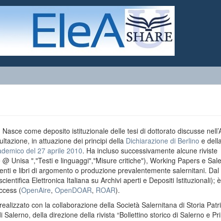
o. Nasce come deposito istituzionale delle tesi di dottorato discusse nell
ultazione, in attuazione dei principi della
Dichiarazione di Berlino
e dell
ademico del 27 aprile 2010
. Ha incluso successivamente alcune riviste
e @ Unisa ","Testi e linguaggi","Misure critiche"), Working Papers e Sal
menti e libri di argomento o produzione prevalentemente salernitani. Da
entifica Elettronica Italiana su Archivi aperti e Depositi Istituzionali); è
ccess (
OpenAire
,
OpenDOAR
,
ROAR
).
realizzato con la collaborazione della Società Salernitana di Storia Patri
di Salerno, della direzione della rivista “Bollettino storico di Salerno e Pr