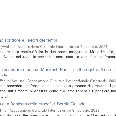
o scrittore e i segni dei tempi
(
Avellino : Associazione Culturale Internazionale Sinestesie
,
2023
)
ncentra sulla continuità fra le due opere maggiori di Mario Pomilio, 
l Natale del 1833. In entrambi i casi, infatti, la volontà di confrontar
...
o del cuore umano»: Manzoni, Pomilio e il progetto di un nu
iano
faello
(
Avellino : Associazione Culturale Internazionale Sinestesie
,
202
buti precedenti sull’argomento, il saggio si propone di precisare il pa
no. Inizialmente, si analizza come e quanto l’opera e il pensiero m
o di ...
3 e la "teologia della croce" di Sergio Quinzio
llino : Associazione Culturale Internazionale Sinestesie
,
2023
)
sce il dialogo sotterraneo tra le inquietudini spirituali del Manzoni pomil