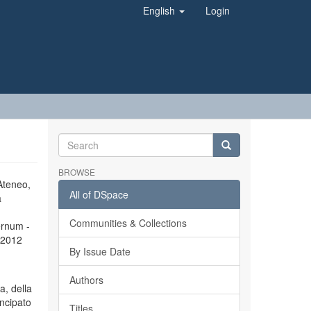
English
Login
BROWSE
’Ateneo,
All of DSpace
a
Communities & Collections
ernum -
l 2012
By Issue Date
Authors
a, della
incipato
Titles