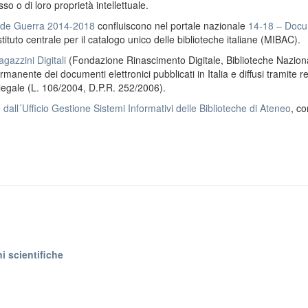
o o di loro proprietà intellettuale.
ande Guerra 2014-2018
confluiscono nel portale nazionale
14-18 – Docu
stituto centrale per il catalogo unico delle biblioteche italiane (MIBAC).
gazzini Digitali
(Fondazione Rinascimento Digitale, Biblioteche Naziona
anente dei documenti elettronici pubblicati in Italia e diffusi tramite r
 legale (L. 106/2004, D.P.R. 252/2006).
e
dall´Ufficio Gestione Sistemi Informativi delle Biblioteche di Ateneo
, co
i scientifiche