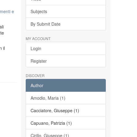
menti e
Subjects
By Submit Date
li
ete
MY ACCOUNT
n il
Login
Register
DISCOVER
Author
Amodio, Maria (1)
Cacciatore, Giuseppe (1)
Capuano, Patrizia (1)
Cirillo, Giuseppe (1)