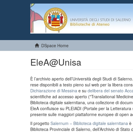
DSpace Home
EleA@Unisa
È l’archivio aperto dell’Università degli Studi di Salern
rese disponibili a testo pieno sul web per la libera cons
Dichiarazione di Messina
e su
delibera del senato Acc
scientifiche ad accesso aperto ("Translational Medicin
Biblioteca digitale salernitana, una collezione di docu
EleA confluisce su PLEIADI (Portale per la Letteratura sci
presente sulle maggiori piattaforme europee di open a
Il progetto
Salernum – Biblioteca digitale salernitana
è 
Biblioteca Provinciale di Salerno, dell’Archivio di Stato 