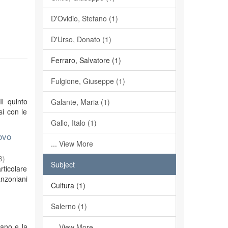
D'Ovidio, Stefano (1)
D'Urso, Donato (1)
Ferraro, Salvatore (1)
Fulgione, Giuseppe (1)
Il quinto
Galante, Maria (1)
si con le
Gallo, Italo (1)
ovo
... View More
3
)
Subject
rticolare
anzoniani
Cultura (1)
Salerno (1)
iano e la
... View More