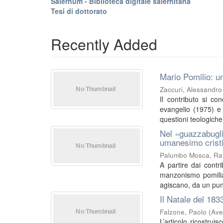
Salernum - Biblioteca digitale salernitana
Tesi di dottorato
Recently Added
Mario Pomilio: un
Zaccuri, Alessandro
Il contributo si co
evangelio (1975) e I
questioni teologiche 
Nel «guazzabugli
umanesimo crist
Palumbo Mosca, Raf
A partire dai contri
manzonismo pomilia
agiscano, da un punt
Il Natale del 183
Falzone, Paolo
(
Ave
L’articolo ricostrui