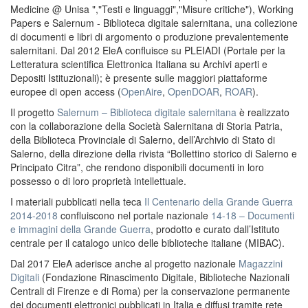
Medicine @ Unisa ","Testi e linguaggi","Misure critiche"), Working
Papers e Salernum - Biblioteca digitale salernitana, una collezione
di documenti e libri di argomento o produzione prevalentemente
salernitani. Dal 2012 EleA confluisce su PLEIADI (Portale per la
Letteratura scientifica Elettronica Italiana su Archivi aperti e
Depositi Istituzionali); è presente sulle maggiori piattaforme
europee di open access (
OpenAire
,
OpenDOAR
,
ROAR
).
Il progetto
Salernum – Biblioteca digitale salernitana
è realizzato
con la collaborazione della Società Salernitana di Storia Patria,
della Biblioteca Provinciale di Salerno, dell’Archivio di Stato di
Salerno, della direzione della rivista “Bollettino storico di Salerno e
Principato Citra”, che rendono disponibili documenti in loro
possesso o di loro proprietà intellettuale.
I materiali pubblicati nella teca
Il Centenario della Grande Guerra
2014-2018
confluiscono nel portale nazionale
14-18 – Documenti
e immagini della Grande Guerra
, prodotto e curato dall’Istituto
centrale per il catalogo unico delle biblioteche italiane (MIBAC).
Dal 2017 EleA aderisce anche al progetto nazionale
Magazzini
Digitali
(Fondazione Rinascimento Digitale, Biblioteche Nazionali
Centrali di Firenze e di Roma) per la conservazione permanente
dei documenti elettronici pubblicati in Italia e diffusi tramite rete