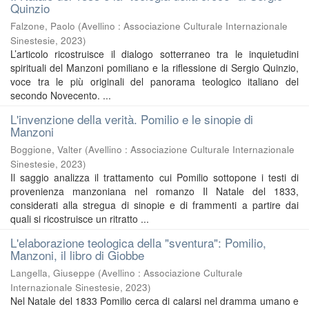
Quinzio
Falzone, Paolo
(
Avellino : Associazione Culturale Internazionale
Sinestesie
,
2023
)
L’articolo ricostruisce il dialogo sotterraneo tra le inquietudini
spirituali del Manzoni pomiliano e la riflessione di Sergio Quinzio,
voce tra le più originali del panorama teologico italiano del
secondo Novecento. ...
L'invenzione della verità. Pomilio e le sinopie di
Manzoni
Boggione, Valter
(
Avellino : Associazione Culturale Internazionale
Sinestesie
,
2023
)
Il saggio analizza il trattamento cui Pomilio sottopone i testi di
provenienza manzoniana nel romanzo Il Natale del 1833,
considerati alla stregua di sinopie e di frammenti a partire dai
quali si ricostruisce un ritratto ...
L'elaborazione teologica della "sventura": Pomilio,
Manzoni, il libro di Giobbe
Langella, Giuseppe
(
Avellino : Associazione Culturale
Internazionale Sinestesie
,
2023
)
Nel Natale del 1833 Pomilio cerca di calarsi nel dramma umano e