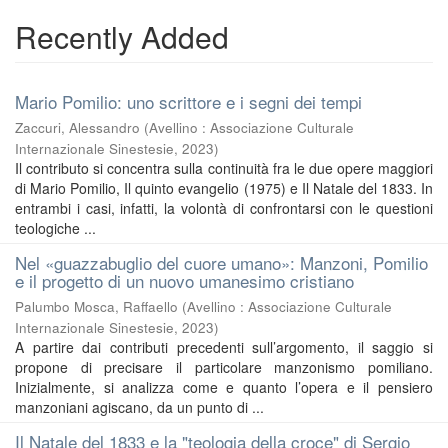
Recently Added
Mario Pomilio: uno scrittore e i segni dei tempi
Zaccuri, Alessandro
(
Avellino : Associazione Culturale
Internazionale Sinestesie
,
2023
)
Il contributo si concentra sulla continuità fra le due opere maggiori
di Mario Pomilio, Il quinto evangelio (1975) e Il Natale del 1833. In
entrambi i casi, infatti, la volontà di confrontarsi con le questioni
teologiche ...
Nel «guazzabuglio del cuore umano»: Manzoni, Pomilio
e il progetto di un nuovo umanesimo cristiano
Palumbo Mosca, Raffaello
(
Avellino : Associazione Culturale
Internazionale Sinestesie
,
2023
)
A partire dai contributi precedenti sull’argomento, il saggio si
propone di precisare il particolare manzonismo pomiliano.
Inizialmente, si analizza come e quanto l’opera e il pensiero
manzoniani agiscano, da un punto di ...
Il Natale del 1833 e la "teologia della croce" di Sergio