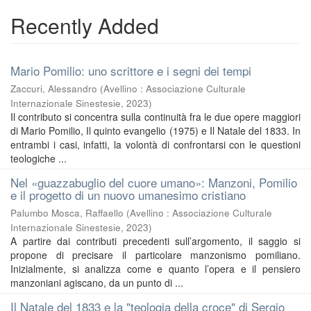
Recently Added
Mario Pomilio: uno scrittore e i segni dei tempi
Zaccuri, Alessandro
(
Avellino : Associazione Culturale
Internazionale Sinestesie
,
2023
)
Il contributo si concentra sulla continuità fra le due opere maggiori
di Mario Pomilio, Il quinto evangelio (1975) e Il Natale del 1833. In
entrambi i casi, infatti, la volontà di confrontarsi con le questioni
teologiche ...
Nel «guazzabuglio del cuore umano»: Manzoni, Pomilio
e il progetto di un nuovo umanesimo cristiano
Palumbo Mosca, Raffaello
(
Avellino : Associazione Culturale
Internazionale Sinestesie
,
2023
)
A partire dai contributi precedenti sull’argomento, il saggio si
propone di precisare il particolare manzonismo pomiliano.
Inizialmente, si analizza come e quanto l’opera e il pensiero
manzoniani agiscano, da un punto di ...
Il Natale del 1833 e la "teologia della croce" di Sergio