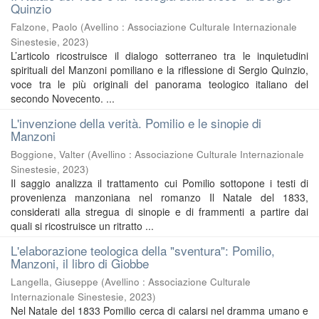
Quinzio
Falzone, Paolo
(
Avellino : Associazione Culturale Internazionale
Sinestesie
,
2023
)
L’articolo ricostruisce il dialogo sotterraneo tra le inquietudini
spirituali del Manzoni pomiliano e la riflessione di Sergio Quinzio,
voce tra le più originali del panorama teologico italiano del
secondo Novecento. ...
L'invenzione della verità. Pomilio e le sinopie di
Manzoni
Boggione, Valter
(
Avellino : Associazione Culturale Internazionale
Sinestesie
,
2023
)
Il saggio analizza il trattamento cui Pomilio sottopone i testi di
provenienza manzoniana nel romanzo Il Natale del 1833,
considerati alla stregua di sinopie e di frammenti a partire dai
quali si ricostruisce un ritratto ...
L'elaborazione teologica della "sventura": Pomilio,
Manzoni, il libro di Giobbe
Langella, Giuseppe
(
Avellino : Associazione Culturale
Internazionale Sinestesie
,
2023
)
Nel Natale del 1833 Pomilio cerca di calarsi nel dramma umano e