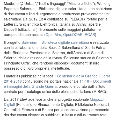
Medicine @ Unisa ","Testi e linguaggi","Misure critiche"), Working
Papers e Salernum - Biblioteca digitale salernitana, una collezione
di documenti e libri di argomento o produzione prevalentemente
salernitani. Dal 2012 EleA confluisce su PLEIADI (Portale per la
Letteratura scientifica Elettronica Italiana su Archivi aperti e
Depositi Istituzionali); è presente sulle maggiori piattaforme
europee di open access (
OpenAire
,
OpenDOAR
,
ROAR
).
Il progetto
Salernum – Biblioteca digitale salernitana
è realizzato
con la collaborazione della Società Salernitana di Storia Patria,
della Biblioteca Provinciale di Salerno, dell’Archivio di Stato di
Salerno, della direzione della rivista “Bollettino storico di Salerno e
Principato Citra”, che rendono disponibili documenti in loro
possesso o di loro proprietà intellettuale.
I materiali pubblicati nella teca
Il Centenario della Grande Guerra
2014-2018
confluiscono nel portale nazionale
14-18 – Documenti
e immagini della Grande Guerra
, prodotto e curato dall’Istituto
centrale per il catalogo unico delle biblioteche italiane (MIBAC).
Dal 2017 EleA aderisce anche al progetto nazionale
Magazzini
Digitali
(Fondazione Rinascimento Digitale, Biblioteche Nazionali
Centrali di Firenze e di Roma) per la conservazione permanente
dei documenti elettronici pubblicati in Italia e diffusi tramite rete