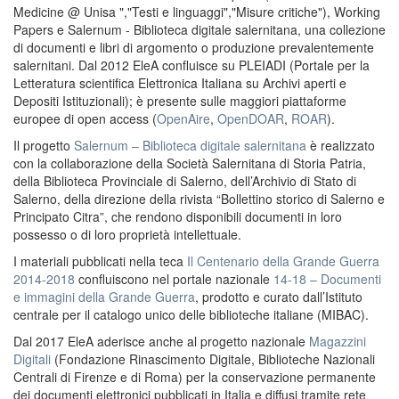
Medicine @ Unisa ","Testi e linguaggi","Misure critiche"), Working
Papers e Salernum - Biblioteca digitale salernitana, una collezione
di documenti e libri di argomento o produzione prevalentemente
salernitani. Dal 2012 EleA confluisce su PLEIADI (Portale per la
Letteratura scientifica Elettronica Italiana su Archivi aperti e
Depositi Istituzionali); è presente sulle maggiori piattaforme
europee di open access (
OpenAire
,
OpenDOAR
,
ROAR
).
Il progetto
Salernum – Biblioteca digitale salernitana
è realizzato
con la collaborazione della Società Salernitana di Storia Patria,
della Biblioteca Provinciale di Salerno, dell’Archivio di Stato di
Salerno, della direzione della rivista “Bollettino storico di Salerno e
Principato Citra”, che rendono disponibili documenti in loro
possesso o di loro proprietà intellettuale.
I materiali pubblicati nella teca
Il Centenario della Grande Guerra
2014-2018
confluiscono nel portale nazionale
14-18 – Documenti
e immagini della Grande Guerra
, prodotto e curato dall’Istituto
centrale per il catalogo unico delle biblioteche italiane (MIBAC).
Dal 2017 EleA aderisce anche al progetto nazionale
Magazzini
Digitali
(Fondazione Rinascimento Digitale, Biblioteche Nazionali
Centrali di Firenze e di Roma) per la conservazione permanente
dei documenti elettronici pubblicati in Italia e diffusi tramite rete