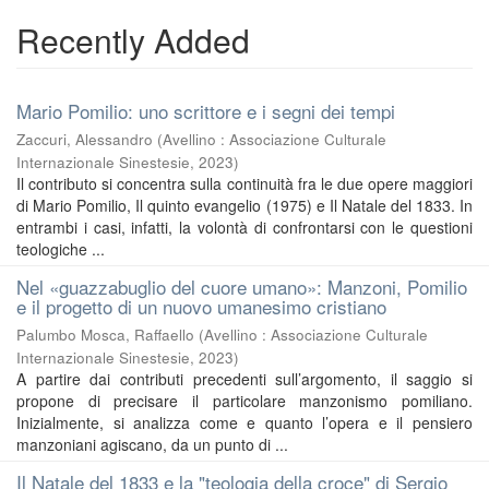
Recently Added
Mario Pomilio: uno scrittore e i segni dei tempi
Zaccuri, Alessandro
(
Avellino : Associazione Culturale
Internazionale Sinestesie
,
2023
)
Il contributo si concentra sulla continuità fra le due opere maggiori
di Mario Pomilio, Il quinto evangelio (1975) e Il Natale del 1833. In
entrambi i casi, infatti, la volontà di confrontarsi con le questioni
teologiche ...
Nel «guazzabuglio del cuore umano»: Manzoni, Pomilio
e il progetto di un nuovo umanesimo cristiano
Palumbo Mosca, Raffaello
(
Avellino : Associazione Culturale
Internazionale Sinestesie
,
2023
)
A partire dai contributi precedenti sull’argomento, il saggio si
propone di precisare il particolare manzonismo pomiliano.
Inizialmente, si analizza come e quanto l’opera e il pensiero
manzoniani agiscano, da un punto di ...
Il Natale del 1833 e la "teologia della croce" di Sergio