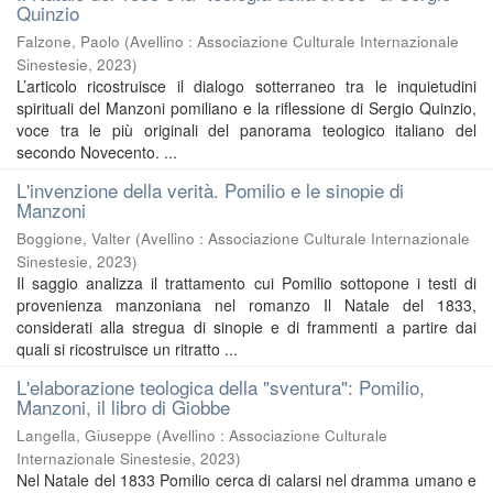
Quinzio
Falzone, Paolo
(
Avellino : Associazione Culturale Internazionale
Sinestesie
,
2023
)
L’articolo ricostruisce il dialogo sotterraneo tra le inquietudini
spirituali del Manzoni pomiliano e la riflessione di Sergio Quinzio,
voce tra le più originali del panorama teologico italiano del
secondo Novecento. ...
L'invenzione della verità. Pomilio e le sinopie di
Manzoni
Boggione, Valter
(
Avellino : Associazione Culturale Internazionale
Sinestesie
,
2023
)
Il saggio analizza il trattamento cui Pomilio sottopone i testi di
provenienza manzoniana nel romanzo Il Natale del 1833,
considerati alla stregua di sinopie e di frammenti a partire dai
quali si ricostruisce un ritratto ...
L'elaborazione teologica della "sventura": Pomilio,
Manzoni, il libro di Giobbe
Langella, Giuseppe
(
Avellino : Associazione Culturale
Internazionale Sinestesie
,
2023
)
Nel Natale del 1833 Pomilio cerca di calarsi nel dramma umano e