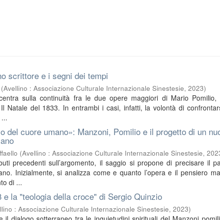
o scrittore e i segni dei tempi
(
Avellino : Associazione Culturale Internazionale Sinestesie
,
2023
)
ncentra sulla continuità fra le due opere maggiori di Mario Pomilio, 
l Natale del 1833. In entrambi i casi, infatti, la volontà di confrontar
...
o del cuore umano»: Manzoni, Pomilio e il progetto di un nu
iano
faello
(
Avellino : Associazione Culturale Internazionale Sinestesie
,
202
buti precedenti sull’argomento, il saggio si propone di precisare il pa
no. Inizialmente, si analizza come e quanto l’opera e il pensiero m
o di ...
3 e la "teologia della croce" di Sergio Quinzio
llino : Associazione Culturale Internazionale Sinestesie
,
2023
)
sce il dialogo sotterraneo tra le inquietudini spirituali del Manzoni pomil