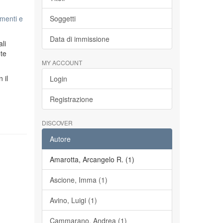
menti e
Soggetti
Data di immissione
li
ete
MY ACCOUNT
n il
Login
Registrazione
DISCOVER
Autore
Amarotta, Arcangelo R. (1)
Ascione, Imma (1)
Avino, Luigi (1)
Cammarano, Andrea (1)