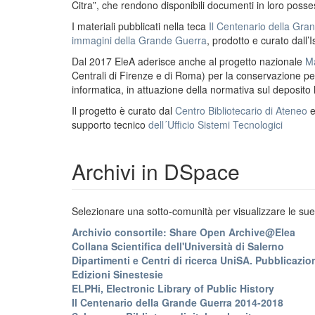
Citra”, che rendono disponibili documenti in loro possess
I materiali pubblicati nella teca
Il Centenario della Gr
immagini della Grande Guerra
, prodotto e curato dall’I
Dal 2017 EleA aderisce anche al progetto nazionale
Ma
Centrali di Firenze e di Roma) per la conservazione perm
informatica, in attuazione della normativa sul deposito
Il progetto è curato dal
Centro Bibliotecario di Ateneo
supporto tecnico
dell´Ufficio Sistemi Tecnologici
Archivi in DSpace
Selezionare una sotto-comunità per visualizzare le sue 
Archivio consortile: Share Open Archive@Elea
Collana Scientifica dell'Università di Salerno
Dipartimenti e Centri di ricerca UniSA. Pubblicazion
Edizioni Sinestesie
ELPHi, Electronic Library of Public History
Il Centenario della Grande Guerra 2014-2018