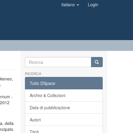
italiano
Login
RICERCA
’Ateneo,
Tutto DSpace
a
Archivi & Collezioni
ernum -
l 2012
Data di pubblicazione
Autori
a, della
incipato
Titoli