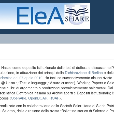
o. Nasce come deposito istituzionale delle tesi di dottorato discusse nell
ultazione, in attuazione dei principi della
Dichiarazione di Berlino
e dell
ademico del 27 aprile 2010
. Ha incluso successivamente alcune riviste
e @ Unisa ","Testi e linguaggi","Misure critiche"), Working Papers e Sal
menti e libri di argomento o produzione prevalentemente salernitani. Da
entifica Elettronica Italiana su Archivi aperti e Depositi Istituzionali); è
ccess (
OpenAire
,
OpenDOAR
,
ROAR
).
realizzato con la collaborazione della Società Salernitana di Storia Patri
di Salerno, della direzione della rivista “Bollettino storico di Salerno e Pr