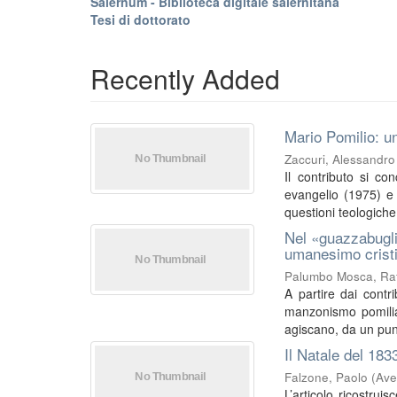
Salernum - Biblioteca digitale salernitana
Tesi di dottorato
Recently Added
Mario Pomilio: un
Zaccuri, Alessandro
Il contributo si co
evangelio (1975) e I
questioni teologiche 
Nel «guazzabugli
umanesimo crist
Palumbo Mosca, Raf
A partire dai contri
manzonismo pomilia
agiscano, da un punt
Il Natale del 183
Falzone, Paolo
(
Ave
L’articolo ricostrui