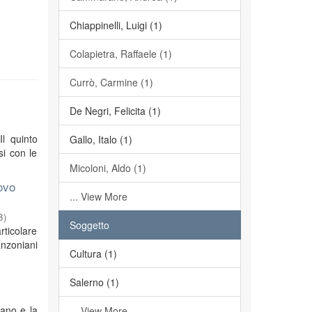
Chiappinelli, Luigi (1)
Colapietra, Raffaele (1)
Currò, Carmine (1)
De Negri, Felicita (1)
Il quinto
Gallo, Italo (1)
si con le
Micoloni, Aldo (1)
ovo
... View More
3
)
Soggetto
rticolare
anzoniani
Cultura (1)
Salerno (1)
iano e la
... View More