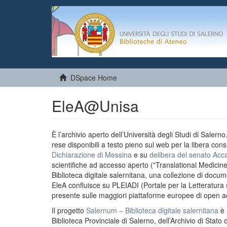
DSpace Home
EleA@Unisa
È l’archivio aperto dell’Università degli Studi di Salern
rese disponibili a testo pieno sul web per la libera cons
Dichiarazione di Messina
e su
delibera del senato Acc
scientifiche ad accesso aperto ("Translational Medicin
Biblioteca digitale salernitana, una collezione di docu
EleA confluisce su PLEIADI (Portale per la Letteratura sci
presente sulle maggiori piattaforme europee di open a
Il progetto
Salernum – Biblioteca digitale salernitana
è 
Biblioteca Provinciale di Salerno, dell’Archivio di Stato 