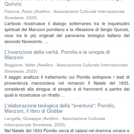
Quinzio
Falzone, Paolo
(
Avellino : Associazione Culturale Internazionale
Sinestesie
,
2023
)
L’articolo ricostruisce il dialogo sotterraneo tra le inquietudini
spirituali del Manzoni pomiliano e la riflessione di Sergio Quinzio,
voce tra le più originali del panorama teologico italiano del
secondo Novecento. ...
L'invenzione della verità. Pomilio e le sinopie di
Manzoni
Boggione, Valter
(
Avellino : Associazione Culturale Internazionale
Sinestesie
,
2023
)
Il saggio analizza il trattamento cui Pomilio sottopone i testi di
provenienza manzoniana nel romanzo Il Natale del 1833,
considerati alla stregua di sinopie e di frammenti a partire dai
quali si ricostruisce un ritratto ...
L'elaborazione teologica della "sventura": Pomilio,
Manzoni, il libro di Giobbe
Langella, Giuseppe
(
Avellino : Associazione Culturale
Internazionale Sinestesie
,
2023
)
Nel Natale del 1833 Pomilio cerca di calarsi nel dramma umano e