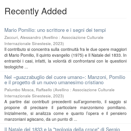
Recently Added
Mario Pomilio: uno scrittore e i segni dei tempi
Zaccuri, Alessandro
(
Avellino : Associazione Culturale
Internazionale Sinestesie
,
2023
)
Il contributo si concentra sulla continuità fra le due opere maggiori
di Mario Pomilio, Il quinto evangelio (1975) e Il Natale del 1833. In
entrambi i casi, infatti, la volontà di confrontarsi con le questioni
teologiche ...
Nel «guazzabuglio del cuore umano»: Manzoni, Pomilio
e il progetto di un nuovo umanesimo cristiano
Palumbo Mosca, Raffaello
(
Avellino : Associazione Culturale
Internazionale Sinestesie
,
2023
)
A partire dai contributi precedenti sull’argomento, il saggio si
propone di precisare il particolare manzonismo pomiliano.
Inizialmente, si analizza come e quanto l’opera e il pensiero
manzoniani agiscano, da un punto di ...
Il Natale del 1833 e la "teologia della croce" di Sergio