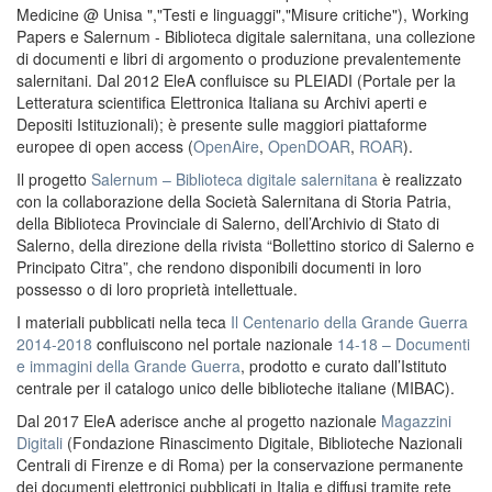
Medicine @ Unisa ","Testi e linguaggi","Misure critiche"), Working
Papers e Salernum - Biblioteca digitale salernitana, una collezione
di documenti e libri di argomento o produzione prevalentemente
salernitani. Dal 2012 EleA confluisce su PLEIADI (Portale per la
Letteratura scientifica Elettronica Italiana su Archivi aperti e
Depositi Istituzionali); è presente sulle maggiori piattaforme
europee di open access (
OpenAire
,
OpenDOAR
,
ROAR
).
Il progetto
Salernum – Biblioteca digitale salernitana
è realizzato
con la collaborazione della Società Salernitana di Storia Patria,
della Biblioteca Provinciale di Salerno, dell’Archivio di Stato di
Salerno, della direzione della rivista “Bollettino storico di Salerno e
Principato Citra”, che rendono disponibili documenti in loro
possesso o di loro proprietà intellettuale.
I materiali pubblicati nella teca
Il Centenario della Grande Guerra
2014-2018
confluiscono nel portale nazionale
14-18 – Documenti
e immagini della Grande Guerra
, prodotto e curato dall’Istituto
centrale per il catalogo unico delle biblioteche italiane (MIBAC).
Dal 2017 EleA aderisce anche al progetto nazionale
Magazzini
Digitali
(Fondazione Rinascimento Digitale, Biblioteche Nazionali
Centrali di Firenze e di Roma) per la conservazione permanente
dei documenti elettronici pubblicati in Italia e diffusi tramite rete