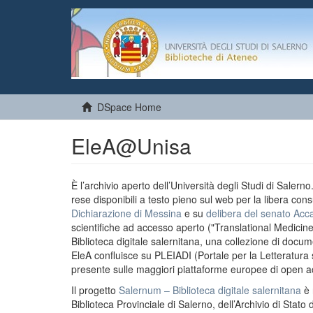
DSpace Home
EleA@Unisa
È l’archivio aperto dell’Università degli Studi di Salern
rese disponibili a testo pieno sul web per la libera cons
Dichiarazione di Messina
e su
delibera del senato Acc
scientifiche ad accesso aperto ("Translational Medicin
Biblioteca digitale salernitana, una collezione di docu
EleA confluisce su PLEIADI (Portale per la Letteratura sci
presente sulle maggiori piattaforme europee di open a
Il progetto
Salernum – Biblioteca digitale salernitana
è 
Biblioteca Provinciale di Salerno, dell’Archivio di Stato 