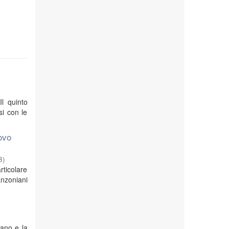
Il quinto
si con le
ovo
3
)
rticolare
anzoniani
iano e la