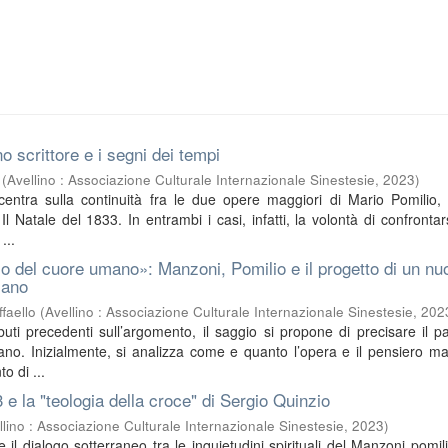
o scrittore e i segni dei tempi
(
Avellino : Associazione Culturale Internazionale Sinestesie
,
2023
)
ncentra sulla continuità fra le due opere maggiori di Mario Pomilio, 
l Natale del 1833. In entrambi i casi, infatti, la volontà di confrontar
...
o del cuore umano»: Manzoni, Pomilio e il progetto di un nu
iano
faello
(
Avellino : Associazione Culturale Internazionale Sinestesie
,
202
buti precedenti sull’argomento, il saggio si propone di precisare il pa
no. Inizialmente, si analizza come e quanto l’opera e il pensiero m
o di ...
3 e la "teologia della croce" di Sergio Quinzio
llino : Associazione Culturale Internazionale Sinestesie
,
2023
)
sce il dialogo sotterraneo tra le inquietudini spirituali del Manzoni pomil