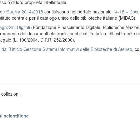
o o di loro proprietà intellettuale.
ande Guerra 2014-2018
confluiscono nel portale nazionale
14-18 – Docu
stituto centrale per il catalogo unico delle biblioteche italiane (MIBAC).
gazzini Digitali
(Fondazione Rinascimento Digitale, Biblioteche Naziona
anente dei documenti elettronici pubblicati in Italia e diffusi tramite r
 legale (L. 106/2004, D.P.R. 252/2006).
e
dall´Ufficio Gestione Sistemi Informativi delle Biblioteche di Ateneo
, co
collezioni.
i scientifiche