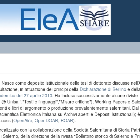
o. Nasce come deposito istituzionale delle tesi di dottorato discusse nell
ultazione, in attuazione dei principi della
Dichiarazione di Berlino
e dell
ademico del 27 aprile 2010
. Ha incluso successivamente alcune riviste
e @ Unisa ","Testi e linguaggi","Misure critiche"), Working Papers e Sal
menti e libri di argomento o produzione prevalentemente salernitani. Da
entifica Elettronica Italiana su Archivi aperti e Depositi Istituzionali); è
ccess (
OpenAire
,
OpenDOAR
,
ROAR
).
realizzato con la collaborazione della Società Salernitana di Storia Patri
di Salerno, della direzione della rivista “Bollettino storico di Salerno e Pr