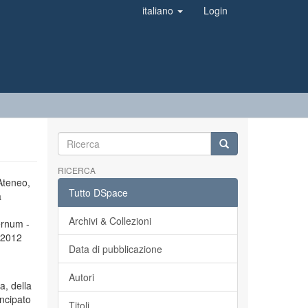
italiano
Login
RICERCA
’Ateneo,
Tutto DSpace
a
Archivi & Collezioni
ernum -
l 2012
Data di pubblicazione
Autori
a, della
incipato
Titoli