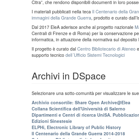
Citra”, che rendono disponibili documenti in loro possess
I materiali pubblicati nella teca
Il Centenario della Gr
immagini della Grande Guerra
, prodotto e curato dall’I
Dal 2017 EleA aderisce anche al progetto nazionale
Ma
Centrali di Firenze e di Roma) per la conservazione perm
informatica, in attuazione della normativa sul deposito
Il progetto è curato dal
Centro Bibliotecario di Ateneo
supporto tecnico
dell´Ufficio Sistemi Tecnologici
Archivi in DSpace
Selezionare una sotto-comunità per visualizzare le sue 
Archivio consortile: Share Open Archive@Elea
Collana Scientifica dell'Università di Salerno
Dipartimenti e Centri di ricerca UniSA. Pubblicazion
Edizioni Sinestesie
ELPHi, Electronic Library of Public History
Il Centenario della Grande Guerra 2014-2018