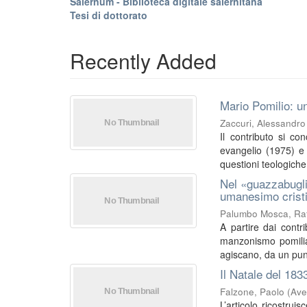
Salernum - Biblioteca digitale salernitana
Tesi di dottorato
Recently Added
Mario Pomilio: un
Zaccuri, Alessandro
Il contributo si co
evangelio (1975) e I
questioni teologiche 
Nel «guazzabugli
umanesimo crist
Palumbo Mosca, Raf
A partire dai contri
manzonismo pomilia
agiscano, da un punt
Il Natale del 183
Falzone, Paolo
(
Ave
L’articolo ricostrui