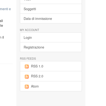
menti e
Soggetti
Data di immissione
li
ete
MY ACCOUNT
n il
Login
Registrazione
RSS FEEDS
RSS 1.0
RSS 2.0
Atom