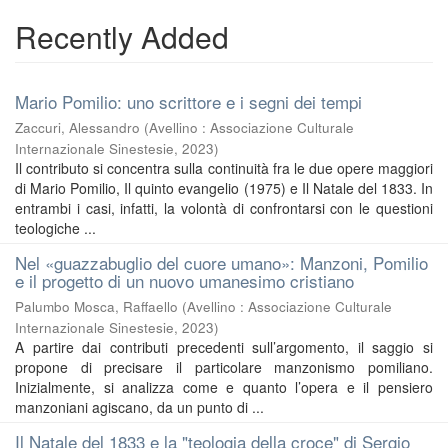
Recently Added
Mario Pomilio: uno scrittore e i segni dei tempi
Zaccuri, Alessandro
(
Avellino : Associazione Culturale
Internazionale Sinestesie
,
2023
)
Il contributo si concentra sulla continuità fra le due opere maggiori
di Mario Pomilio, Il quinto evangelio (1975) e Il Natale del 1833. In
entrambi i casi, infatti, la volontà di confrontarsi con le questioni
teologiche ...
Nel «guazzabuglio del cuore umano»: Manzoni, Pomilio
e il progetto di un nuovo umanesimo cristiano
Palumbo Mosca, Raffaello
(
Avellino : Associazione Culturale
Internazionale Sinestesie
,
2023
)
A partire dai contributi precedenti sull’argomento, il saggio si
propone di precisare il particolare manzonismo pomiliano.
Inizialmente, si analizza come e quanto l’opera e il pensiero
manzoniani agiscano, da un punto di ...
Il Natale del 1833 e la "teologia della croce" di Sergio