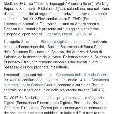
Medicine @ Unisa ","Testi e linguaggi","Misure critiche"), Working
Papers e Salernum - Biblioteca digitale salernitana, una collezione
di documenti e libri di argomento o produzione prevalentemente
salernitani. Dal 2012 EleA confluisce su PLEIADI (Portale per la
Letteratura scientifica Elettronica Italiana su Archivi aperti e
Depositi Istituzionali); è presente sulle maggiori piattaforme
europee di open access (
OpenAire
,
OpenDOAR
,
ROAR
).
Il progetto
Salernum – Biblioteca digitale salernitana
è realizzato
con la collaborazione della Società Salernitana di Storia Patria,
della Biblioteca Provinciale di Salerno, dell’Archivio di Stato di
Salerno, della direzione della rivista “Bollettino storico di Salerno e
Principato Citra”, che rendono disponibili documenti in loro
possesso o di loro proprietà intellettuale.
I materiali pubblicati nella teca
Il Centenario della Grande Guerra
2014-2018
confluiscono nel portale nazionale
14-18 – Documenti
e immagini della Grande Guerra
, prodotto e curato dall’Istituto
centrale per il catalogo unico delle biblioteche italiane (MIBAC).
Dal 2017 EleA aderisce anche al progetto nazionale
Magazzini
Digitali
(Fondazione Rinascimento Digitale, Biblioteche Nazionali
Centrali di Firenze e di Roma) per la conservazione permanente
dei documenti elettronici pubblicati in Italia e diffusi tramite rete