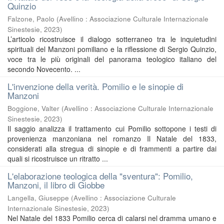
Quinzio
Falzone, Paolo
(
Avellino : Associazione Culturale Internazionale
Sinestesie
,
2023
)
L’articolo ricostruisce il dialogo sotterraneo tra le inquietudini
spirituali del Manzoni pomiliano e la riflessione di Sergio Quinzio,
voce tra le più originali del panorama teologico italiano del
secondo Novecento. ...
L'invenzione della verità. Pomilio e le sinopie di
Manzoni
Boggione, Valter
(
Avellino : Associazione Culturale Internazionale
Sinestesie
,
2023
)
Il saggio analizza il trattamento cui Pomilio sottopone i testi di
provenienza manzoniana nel romanzo Il Natale del 1833,
considerati alla stregua di sinopie e di frammenti a partire dai
quali si ricostruisce un ritratto ...
L'elaborazione teologica della "sventura": Pomilio,
Manzoni, il libro di Giobbe
Langella, Giuseppe
(
Avellino : Associazione Culturale
Internazionale Sinestesie
,
2023
)
Nel Natale del 1833 Pomilio cerca di calarsi nel dramma umano e