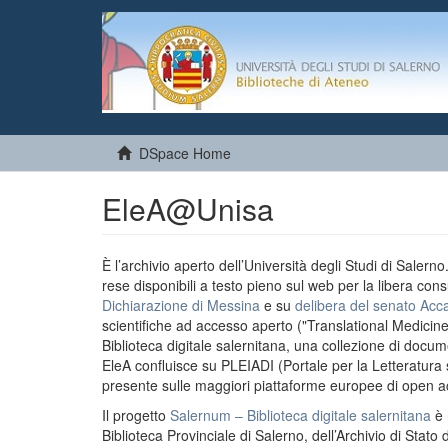
DSpace Home
EleA@Unisa
È l’archivio aperto dell’Università degli Studi di Salern
rese disponibili a testo pieno sul web per la libera cons
Dichiarazione di Messina
e su
delibera del senato Acc
scientifiche ad accesso aperto ("Translational Medicin
Biblioteca digitale salernitana, una collezione di docu
EleA confluisce su PLEIADI (Portale per la Letteratura sci
presente sulle maggiori piattaforme europee di open a
Il progetto
Salernum – Biblioteca digitale salernitana
è 
Biblioteca Provinciale di Salerno, dell’Archivio di Stato 