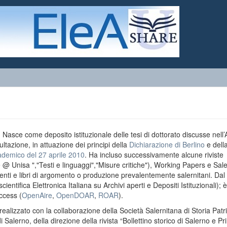
o. Nasce come deposito istituzionale delle tesi di dottorato discusse nell
ultazione, in attuazione dei principi della
Dichiarazione di Berlino
e dell
ademico del 27 aprile 2010
. Ha incluso successivamente alcune riviste
e @ Unisa ","Testi e linguaggi","Misure critiche"), Working Papers e Sal
menti e libri di argomento o produzione prevalentemente salernitani. Da
entifica Elettronica Italiana su Archivi aperti e Depositi Istituzionali); è
ccess (
OpenAire
,
OpenDOAR
,
ROAR
).
realizzato con la collaborazione della Società Salernitana di Storia Patri
di Salerno, della direzione della rivista “Bollettino storico di Salerno e Pr