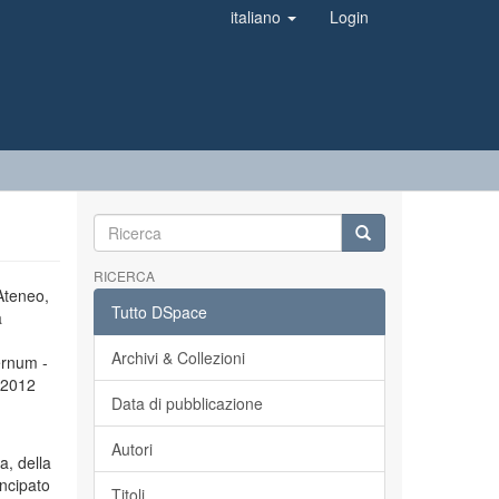
italiano
Login
RICERCA
’Ateneo,
Tutto DSpace
a
Archivi & Collezioni
ernum -
l 2012
Data di pubblicazione
Autori
a, della
incipato
Titoli