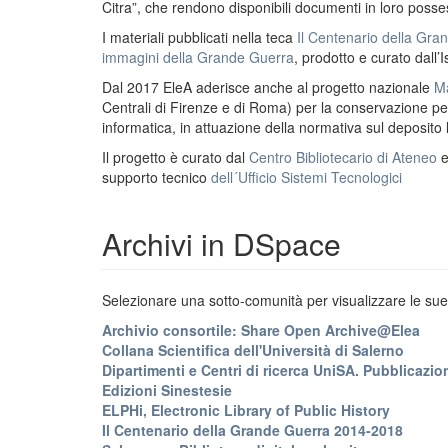
Citra”, che rendono disponibili documenti in loro possess
I materiali pubblicati nella teca
Il Centenario della Gr
immagini della Grande Guerra
, prodotto e curato dall’I
Dal 2017 EleA aderisce anche al progetto nazionale
Ma
Centrali di Firenze e di Roma) per la conservazione perm
informatica, in attuazione della normativa sul deposito
Il progetto è curato dal
Centro Bibliotecario di Ateneo
supporto tecnico
dell´Ufficio Sistemi Tecnologici
Archivi in DSpace
Selezionare una sotto-comunità per visualizzare le sue 
Archivio consortile: Share Open Archive@Elea
Collana Scientifica dell'Università di Salerno
Dipartimenti e Centri di ricerca UniSA. Pubblicazion
Edizioni Sinestesie
ELPHi, Electronic Library of Public History
Il Centenario della Grande Guerra 2014-2018