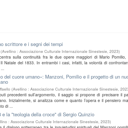
o scrittore e i segni dei tempi
(
Avellino : Associazione Culturale Internazionale Sinestesie
,
2023
)
ncentra sulla continuità fra le due opere maggiori di Mario Pomilio, 
l Natale del 1833. In entrambi i casi, infatti, la volontà di confrontar
...
o del cuore umano»: Manzoni, Pomilio e il progetto di un nu
iano
faello
(
Avellino : Associazione Culturale Internazionale Sinestesie
,
202
buti precedenti sull’argomento, il saggio si propone di precisare il pa
no. Inizialmente, si analizza come e quanto l’opera e il pensiero m
o di ...
3 e la "teologia della croce" di Sergio Quinzio
llino : Associazione Culturale Internazionale Sinestesie
,
2023
)
sce il dialogo sotterraneo tra le inquietudini spirituali del Manzoni pomil