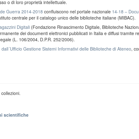
o o di loro proprietà intellettuale.
ande Guerra 2014-2018
confluiscono nel portale nazionale
14-18 – Docu
stituto centrale per il catalogo unico delle biblioteche italiane (MIBAC).
gazzini Digitali
(Fondazione Rinascimento Digitale, Biblioteche Naziona
anente dei documenti elettronici pubblicati in Italia e diffusi tramite r
 legale (L. 106/2004, D.P.R. 252/2006).
e
dall´Ufficio Gestione Sistemi Informativi delle Biblioteche di Ateneo
, co
collezioni.
i scientifiche