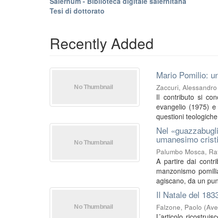
Salernum - Biblioteca digitale salernitana
Tesi di dottorato
Recently Added
Mario Pomilio: un
Zaccuri, Alessandro
Il contributo si co
evangelio (1975) e I
questioni teologiche 
Nel «guazzabugli
umanesimo crist
Palumbo Mosca, Raf
A partire dai contri
manzonismo pomilia
agiscano, da un punt
Il Natale del 183
Falzone, Paolo
(
Ave
L’articolo ricostrui