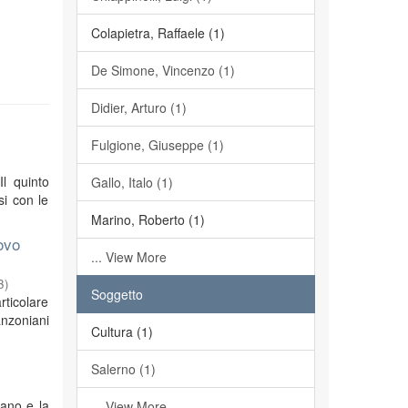
Colapietra, Raffaele (1)
De Simone, Vincenzo (1)
Didier, Arturo (1)
Fulgione, Giuseppe (1)
Il quinto
Gallo, Italo (1)
si con le
Marino, Roberto (1)
ovo
... View More
3
)
Soggetto
rticolare
anzoniani
Cultura (1)
Salerno (1)
iano e la
... View More