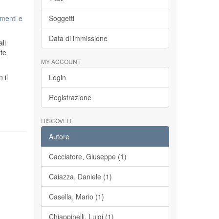
menti e
Soggetti
Data di immissione
li
ete
MY ACCOUNT
n il
Login
Registrazione
DISCOVER
Autore
Cacciatore, Giuseppe (1)
Caiazza, Daniele (1)
Casella, Mario (1)
Chiappinelli, Luigi (1)