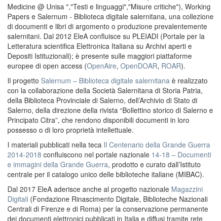
Medicine @ Unisa ","Testi e linguaggi","Misure critiche"), Working
Papers e Salernum - Biblioteca digitale salernitana, una collezione
di documenti e libri di argomento o produzione prevalentemente
salernitani. Dal 2012 EleA confluisce su PLEIADI (Portale per la
Letteratura scientifica Elettronica Italiana su Archivi aperti e
Depositi Istituzionali); è presente sulle maggiori piattaforme
europee di open access (
OpenAire
,
OpenDOAR
,
ROAR
).
Il progetto
Salernum – Biblioteca digitale salernitana
è realizzato
con la collaborazione della Società Salernitana di Storia Patria,
della Biblioteca Provinciale di Salerno, dell’Archivio di Stato di
Salerno, della direzione della rivista “Bollettino storico di Salerno e
Principato Citra”, che rendono disponibili documenti in loro
possesso o di loro proprietà intellettuale.
I materiali pubblicati nella teca
Il Centenario della Grande Guerra
2014-2018
confluiscono nel portale nazionale
14-18 – Documenti
e immagini della Grande Guerra
, prodotto e curato dall’Istituto
centrale per il catalogo unico delle biblioteche italiane (MIBAC).
Dal 2017 EleA aderisce anche al progetto nazionale
Magazzini
Digitali
(Fondazione Rinascimento Digitale, Biblioteche Nazionali
Centrali di Firenze e di Roma) per la conservazione permanente
dei documenti elettronici pubblicati in Italia e diffusi tramite rete