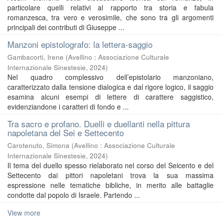
particolare quelli relativi al rapporto tra storia e fabula
romanzesca, tra vero e verosimile, che sono tra gli argomenti
principali dei contributi di Giuseppe ...
Manzoni epistolografo: la lettera-saggio
Gambacorti, Irene
(
Avellino : Associazione Culturale
Internazionale Sinestesie
,
2024
)
Nel quadro complessivo dell’epistolario manzoniano,
caratterizzato dalla tensione dialogica e dal rigore logico, il saggio
esamina alcuni esempi di lettere di carattere saggistico,
evidenziandone i caratteri di fondo e ...
Tra sacro e profano. Duelli e duellanti nella pittura
napoletana del Sei e Settecento
Carotenuto, Simona
(
Avellino : Associazione Culturale
Internazionale Sinestesie
,
2024
)
Il tema del duello spesso rielaborato nel corso del Seicento e del
Settecento dai pittori napoletani trova la sua massima
espressione nelle tematiche bibliche, in merito alle battaglie
condotte dal popolo di Israele. Partendo ...
View more