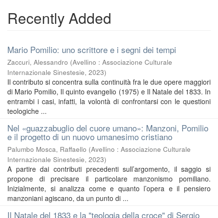
Recently Added
Mario Pomilio: uno scrittore e i segni dei tempi
Zaccuri, Alessandro
(
Avellino : Associazione Culturale
Internazionale Sinestesie
,
2023
)
Il contributo si concentra sulla continuità fra le due opere maggiori
di Mario Pomilio, Il quinto evangelio (1975) e Il Natale del 1833. In
entrambi i casi, infatti, la volontà di confrontarsi con le questioni
teologiche ...
Nel «guazzabuglio del cuore umano»: Manzoni, Pomilio
e il progetto di un nuovo umanesimo cristiano
Palumbo Mosca, Raffaello
(
Avellino : Associazione Culturale
Internazionale Sinestesie
,
2023
)
A partire dai contributi precedenti sull’argomento, il saggio si
propone di precisare il particolare manzonismo pomiliano.
Inizialmente, si analizza come e quanto l’opera e il pensiero
manzoniani agiscano, da un punto di ...
Il Natale del 1833 e la "teologia della croce" di Sergio