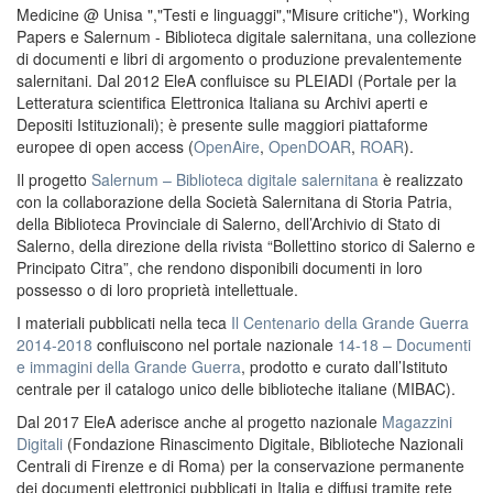
Medicine @ Unisa ","Testi e linguaggi","Misure critiche"), Working
Papers e Salernum - Biblioteca digitale salernitana, una collezione
di documenti e libri di argomento o produzione prevalentemente
salernitani. Dal 2012 EleA confluisce su PLEIADI (Portale per la
Letteratura scientifica Elettronica Italiana su Archivi aperti e
Depositi Istituzionali); è presente sulle maggiori piattaforme
europee di open access (
OpenAire
,
OpenDOAR
,
ROAR
).
Il progetto
Salernum – Biblioteca digitale salernitana
è realizzato
con la collaborazione della Società Salernitana di Storia Patria,
della Biblioteca Provinciale di Salerno, dell’Archivio di Stato di
Salerno, della direzione della rivista “Bollettino storico di Salerno e
Principato Citra”, che rendono disponibili documenti in loro
possesso o di loro proprietà intellettuale.
I materiali pubblicati nella teca
Il Centenario della Grande Guerra
2014-2018
confluiscono nel portale nazionale
14-18 – Documenti
e immagini della Grande Guerra
, prodotto e curato dall’Istituto
centrale per il catalogo unico delle biblioteche italiane (MIBAC).
Dal 2017 EleA aderisce anche al progetto nazionale
Magazzini
Digitali
(Fondazione Rinascimento Digitale, Biblioteche Nazionali
Centrali di Firenze e di Roma) per la conservazione permanente
dei documenti elettronici pubblicati in Italia e diffusi tramite rete