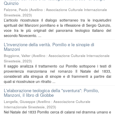
Quinzio
Falzone, Paolo
(
Avellino : Associazione Culturale Internazionale
Sinestesie
,
2023
)
L’articolo ricostruisce il dialogo sotterraneo tra le inquietudini
spirituali del Manzoni pomiliano e la riflessione di Sergio Quinzio,
voce tra le più originali del panorama teologico italiano del
secondo Novecento. ...
L'invenzione della verità. Pomilio e le sinopie di
Manzoni
Boggione, Valter
(
Avellino : Associazione Culturale Internazionale
Sinestesie
,
2023
)
Il saggio analizza il trattamento cui Pomilio sottopone i testi di
provenienza manzoniana nel romanzo Il Natale del 1833,
considerati alla stregua di sinopie e di frammenti a partire dai
quali si ricostruisce un ritratto ...
L'elaborazione teologica della "sventura": Pomilio,
Manzoni, il libro di Giobbe
Langella, Giuseppe
(
Avellino : Associazione Culturale
Internazionale Sinestesie
,
2023
)
Nel Natale del 1833 Pomilio cerca di calarsi nel dramma umano e