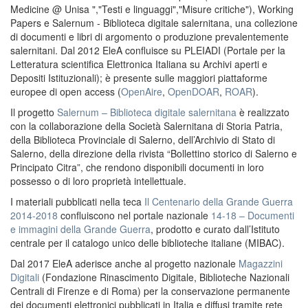
Medicine @ Unisa ","Testi e linguaggi","Misure critiche"), Working
Papers e Salernum - Biblioteca digitale salernitana, una collezione
di documenti e libri di argomento o produzione prevalentemente
salernitani. Dal 2012 EleA confluisce su PLEIADI (Portale per la
Letteratura scientifica Elettronica Italiana su Archivi aperti e
Depositi Istituzionali); è presente sulle maggiori piattaforme
europee di open access (
OpenAire
,
OpenDOAR
,
ROAR
).
Il progetto
Salernum – Biblioteca digitale salernitana
è realizzato
con la collaborazione della Società Salernitana di Storia Patria,
della Biblioteca Provinciale di Salerno, dell’Archivio di Stato di
Salerno, della direzione della rivista “Bollettino storico di Salerno e
Principato Citra”, che rendono disponibili documenti in loro
possesso o di loro proprietà intellettuale.
I materiali pubblicati nella teca
Il Centenario della Grande Guerra
2014-2018
confluiscono nel portale nazionale
14-18 – Documenti
e immagini della Grande Guerra
, prodotto e curato dall’Istituto
centrale per il catalogo unico delle biblioteche italiane (MIBAC).
Dal 2017 EleA aderisce anche al progetto nazionale
Magazzini
Digitali
(Fondazione Rinascimento Digitale, Biblioteche Nazionali
Centrali di Firenze e di Roma) per la conservazione permanente
dei documenti elettronici pubblicati in Italia e diffusi tramite rete