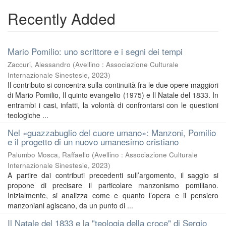
Recently Added
Mario Pomilio: uno scrittore e i segni dei tempi
Zaccuri, Alessandro
(
Avellino : Associazione Culturale
Internazionale Sinestesie
,
2023
)
Il contributo si concentra sulla continuità fra le due opere maggiori
di Mario Pomilio, Il quinto evangelio (1975) e Il Natale del 1833. In
entrambi i casi, infatti, la volontà di confrontarsi con le questioni
teologiche ...
Nel «guazzabuglio del cuore umano»: Manzoni, Pomilio
e il progetto di un nuovo umanesimo cristiano
Palumbo Mosca, Raffaello
(
Avellino : Associazione Culturale
Internazionale Sinestesie
,
2023
)
A partire dai contributi precedenti sull’argomento, il saggio si
propone di precisare il particolare manzonismo pomiliano.
Inizialmente, si analizza come e quanto l’opera e il pensiero
manzoniani agiscano, da un punto di ...
Il Natale del 1833 e la "teologia della croce" di Sergio