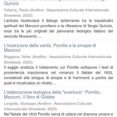
Quinzio
Falzone, Paolo
(
Avellino : Associazione Culturale Internazionale
Sinestesie
,
2023
)
L’articolo ricostruisce il dialogo sotterraneo tra le inquietudini
spirituali del Manzoni pomiliano e la riflessione di Sergio Quinzio,
voce tra le più originali del panorama teologico italiano del
secondo Novecento. ...
L'invenzione della verità. Pomilio e le sinopie di
Manzoni
Boggione, Valter
(
Avellino : Associazione Culturale Internazionale
Sinestesie
,
2023
)
Il saggio analizza il trattamento cui Pomilio sottopone i testi di
provenienza manzoniana nel romanzo Il Natale del 1833,
considerati alla stregua di sinopie e di frammenti a partire dai
quali si ricostruisce un ritratto ...
L'elaborazione teologica della "sventura": Pomilio,
Manzoni, il libro di Giobbe
Langella, Giuseppe
(
Avellino : Associazione Culturale
Internazionale Sinestesie
,
2023
)
Nel Natale del 1833 Pomilio cerca di calarsi nel dramma umano e