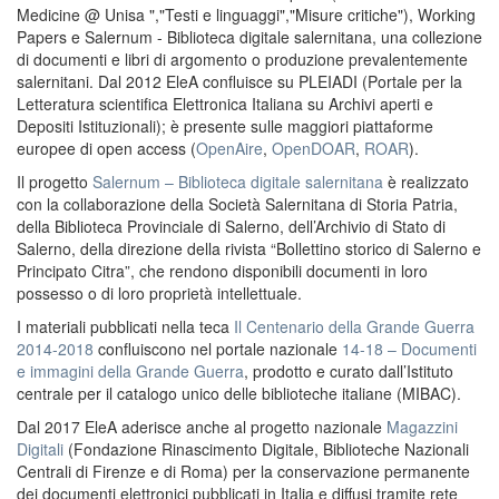
Medicine @ Unisa ","Testi e linguaggi","Misure critiche"), Working
Papers e Salernum - Biblioteca digitale salernitana, una collezione
di documenti e libri di argomento o produzione prevalentemente
salernitani. Dal 2012 EleA confluisce su PLEIADI (Portale per la
Letteratura scientifica Elettronica Italiana su Archivi aperti e
Depositi Istituzionali); è presente sulle maggiori piattaforme
europee di open access (
OpenAire
,
OpenDOAR
,
ROAR
).
Il progetto
Salernum – Biblioteca digitale salernitana
è realizzato
con la collaborazione della Società Salernitana di Storia Patria,
della Biblioteca Provinciale di Salerno, dell’Archivio di Stato di
Salerno, della direzione della rivista “Bollettino storico di Salerno e
Principato Citra”, che rendono disponibili documenti in loro
possesso o di loro proprietà intellettuale.
I materiali pubblicati nella teca
Il Centenario della Grande Guerra
2014-2018
confluiscono nel portale nazionale
14-18 – Documenti
e immagini della Grande Guerra
, prodotto e curato dall’Istituto
centrale per il catalogo unico delle biblioteche italiane (MIBAC).
Dal 2017 EleA aderisce anche al progetto nazionale
Magazzini
Digitali
(Fondazione Rinascimento Digitale, Biblioteche Nazionali
Centrali di Firenze e di Roma) per la conservazione permanente
dei documenti elettronici pubblicati in Italia e diffusi tramite rete