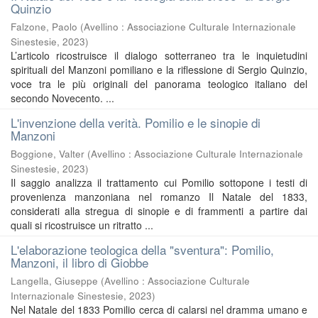
Quinzio
Falzone, Paolo
(
Avellino : Associazione Culturale Internazionale
Sinestesie
,
2023
)
L’articolo ricostruisce il dialogo sotterraneo tra le inquietudini
spirituali del Manzoni pomiliano e la riflessione di Sergio Quinzio,
voce tra le più originali del panorama teologico italiano del
secondo Novecento. ...
L'invenzione della verità. Pomilio e le sinopie di
Manzoni
Boggione, Valter
(
Avellino : Associazione Culturale Internazionale
Sinestesie
,
2023
)
Il saggio analizza il trattamento cui Pomilio sottopone i testi di
provenienza manzoniana nel romanzo Il Natale del 1833,
considerati alla stregua di sinopie e di frammenti a partire dai
quali si ricostruisce un ritratto ...
L'elaborazione teologica della "sventura": Pomilio,
Manzoni, il libro di Giobbe
Langella, Giuseppe
(
Avellino : Associazione Culturale
Internazionale Sinestesie
,
2023
)
Nel Natale del 1833 Pomilio cerca di calarsi nel dramma umano e