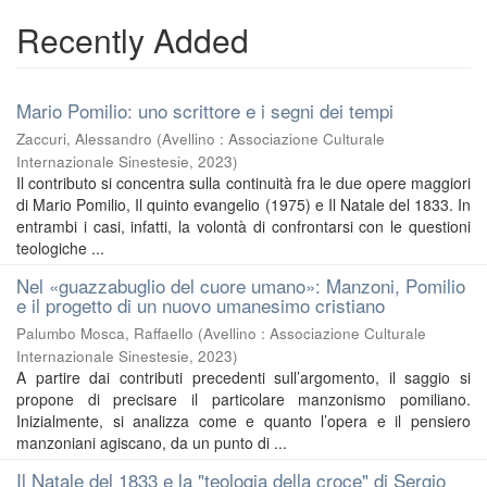
Recently Added
Mario Pomilio: uno scrittore e i segni dei tempi
Zaccuri, Alessandro
(
Avellino : Associazione Culturale
Internazionale Sinestesie
,
2023
)
Il contributo si concentra sulla continuità fra le due opere maggiori
di Mario Pomilio, Il quinto evangelio (1975) e Il Natale del 1833. In
entrambi i casi, infatti, la volontà di confrontarsi con le questioni
teologiche ...
Nel «guazzabuglio del cuore umano»: Manzoni, Pomilio
e il progetto di un nuovo umanesimo cristiano
Palumbo Mosca, Raffaello
(
Avellino : Associazione Culturale
Internazionale Sinestesie
,
2023
)
A partire dai contributi precedenti sull’argomento, il saggio si
propone di precisare il particolare manzonismo pomiliano.
Inizialmente, si analizza come e quanto l’opera e il pensiero
manzoniani agiscano, da un punto di ...
Il Natale del 1833 e la "teologia della croce" di Sergio