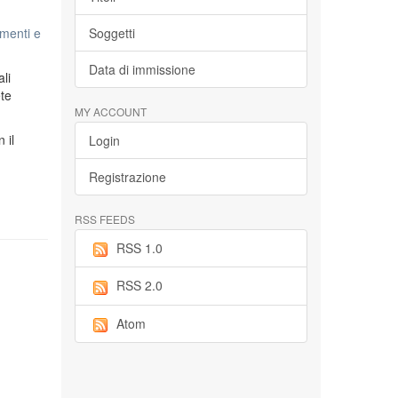
menti e
Soggetti
Data di immissione
li
ete
MY ACCOUNT
n il
Login
Registrazione
RSS FEEDS
RSS 1.0
RSS 2.0
Atom