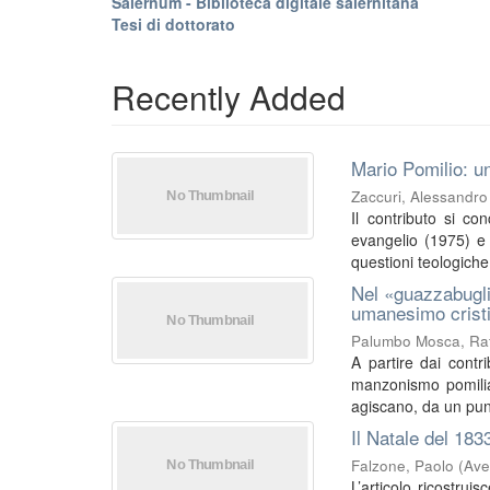
Salernum - Biblioteca digitale salernitana
Tesi di dottorato
Recently Added
Mario Pomilio: un
Zaccuri, Alessandro
Il contributo si co
evangelio (1975) e I
questioni teologiche 
Nel «guazzabugli
umanesimo crist
Palumbo Mosca, Raf
A partire dai contri
manzonismo pomilia
agiscano, da un punt
Il Natale del 183
Falzone, Paolo
(
Ave
L’articolo ricostrui