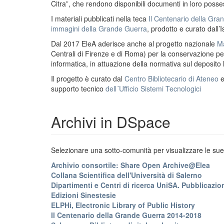
Citra”, che rendono disponibili documenti in loro possess
I materiali pubblicati nella teca
Il Centenario della Gr
immagini della Grande Guerra
, prodotto e curato dall’I
Dal 2017 EleA aderisce anche al progetto nazionale
Ma
Centrali di Firenze e di Roma) per la conservazione perm
informatica, in attuazione della normativa sul deposito
Il progetto è curato dal
Centro Bibliotecario di Ateneo
supporto tecnico
dell´Ufficio Sistemi Tecnologici
Archivi in DSpace
Selezionare una sotto-comunità per visualizzare le sue 
Archivio consortile: Share Open Archive@Elea
Collana Scientifica dell'Università di Salerno
Dipartimenti e Centri di ricerca UniSA. Pubblicazion
Edizioni Sinestesie
ELPHi, Electronic Library of Public History
Il Centenario della Grande Guerra 2014-2018