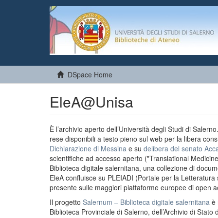
DSpace Home
EleA@Unisa
È l’archivio aperto dell’Università degli Studi di Salern
rese disponibili a testo pieno sul web per la libera cons
Dichiarazione di Messina
e su
delibera del senato Acc
scientifiche ad accesso aperto ("Translational Medicin
Biblioteca digitale salernitana, una collezione di docu
EleA confluisce su PLEIADI (Portale per la Letteratura sci
presente sulle maggiori piattaforme europee di open a
Il progetto
Salernum – Biblioteca digitale salernitana
è 
Biblioteca Provinciale di Salerno, dell’Archivio di Stato 