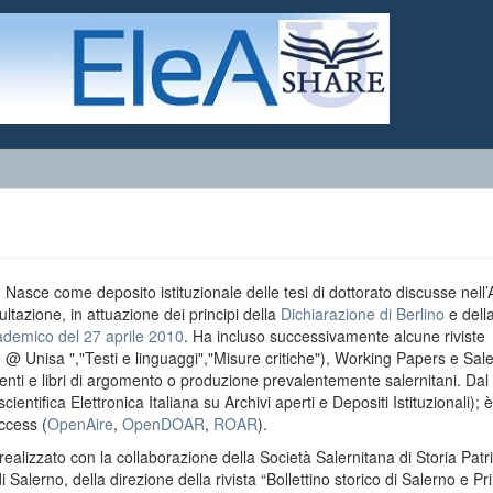
o. Nasce come deposito istituzionale delle tesi di dottorato discusse nell
ultazione, in attuazione dei principi della
Dichiarazione di Berlino
e dell
ademico del 27 aprile 2010
. Ha incluso successivamente alcune riviste
e @ Unisa ","Testi e linguaggi","Misure critiche"), Working Papers e Sal
menti e libri di argomento o produzione prevalentemente salernitani. Da
entifica Elettronica Italiana su Archivi aperti e Depositi Istituzionali); è
ccess (
OpenAire
,
OpenDOAR
,
ROAR
).
realizzato con la collaborazione della Società Salernitana di Storia Patri
di Salerno, della direzione della rivista “Bollettino storico di Salerno e Pr