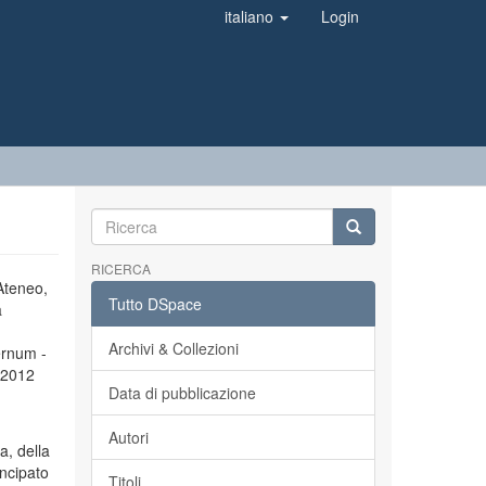
italiano
Login
RICERCA
’Ateneo,
Tutto DSpace
a
Archivi & Collezioni
ernum -
l 2012
Data di pubblicazione
Autori
a, della
incipato
Titoli