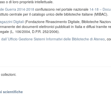
o o di loro proprietà intellettuale.
ande Guerra 2014-2018
confluiscono nel portale nazionale
14-18 – Docu
stituto centrale per il catalogo unico delle biblioteche italiane (MIBAC).
gazzini Digitali
(Fondazione Rinascimento Digitale, Biblioteche Naziona
anente dei documenti elettronici pubblicati in Italia e diffusi tramite r
 legale (L. 106/2004, D.P.R. 252/2006).
e
dall´Ufficio Gestione Sistemi Informativi delle Biblioteche di Ateneo
, co
collezioni.
i scientifiche