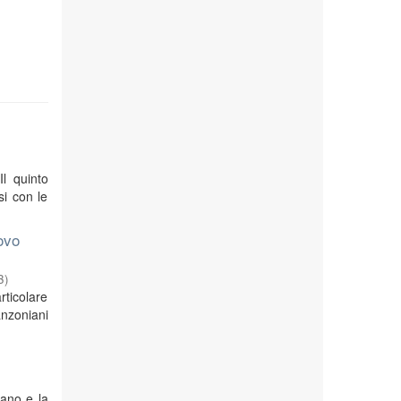
Il quinto
si con le
ovo
3
)
rticolare
anzoniani
iano e la