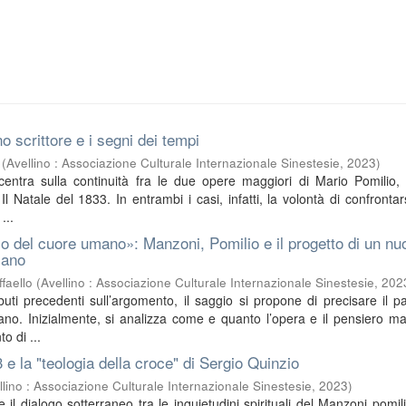
o scrittore e i segni dei tempi
(
Avellino : Associazione Culturale Internazionale Sinestesie
,
2023
)
ncentra sulla continuità fra le due opere maggiori di Mario Pomilio, 
l Natale del 1833. In entrambi i casi, infatti, la volontà di confrontar
...
o del cuore umano»: Manzoni, Pomilio e il progetto di un nu
iano
faello
(
Avellino : Associazione Culturale Internazionale Sinestesie
,
202
buti precedenti sull’argomento, il saggio si propone di precisare il pa
no. Inizialmente, si analizza come e quanto l’opera e il pensiero m
o di ...
3 e la "teologia della croce" di Sergio Quinzio
llino : Associazione Culturale Internazionale Sinestesie
,
2023
)
sce il dialogo sotterraneo tra le inquietudini spirituali del Manzoni pomil