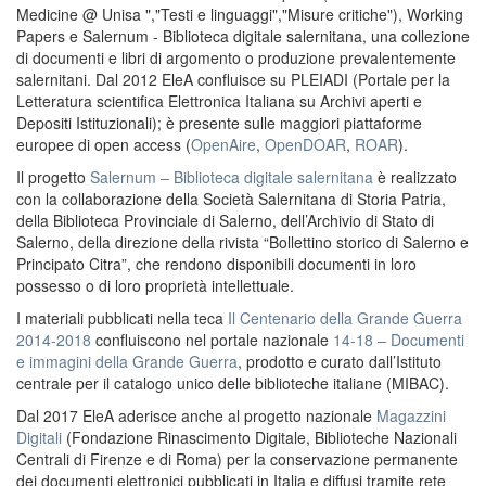
Medicine @ Unisa ","Testi e linguaggi","Misure critiche"), Working
Papers e Salernum - Biblioteca digitale salernitana, una collezione
di documenti e libri di argomento o produzione prevalentemente
salernitani. Dal 2012 EleA confluisce su PLEIADI (Portale per la
Letteratura scientifica Elettronica Italiana su Archivi aperti e
Depositi Istituzionali); è presente sulle maggiori piattaforme
europee di open access (
OpenAire
,
OpenDOAR
,
ROAR
).
Il progetto
Salernum – Biblioteca digitale salernitana
è realizzato
con la collaborazione della Società Salernitana di Storia Patria,
della Biblioteca Provinciale di Salerno, dell’Archivio di Stato di
Salerno, della direzione della rivista “Bollettino storico di Salerno e
Principato Citra”, che rendono disponibili documenti in loro
possesso o di loro proprietà intellettuale.
I materiali pubblicati nella teca
Il Centenario della Grande Guerra
2014-2018
confluiscono nel portale nazionale
14-18 – Documenti
e immagini della Grande Guerra
, prodotto e curato dall’Istituto
centrale per il catalogo unico delle biblioteche italiane (MIBAC).
Dal 2017 EleA aderisce anche al progetto nazionale
Magazzini
Digitali
(Fondazione Rinascimento Digitale, Biblioteche Nazionali
Centrali di Firenze e di Roma) per la conservazione permanente
dei documenti elettronici pubblicati in Italia e diffusi tramite rete