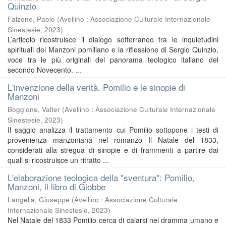
Quinzio
Falzone, Paolo
(
Avellino : Associazione Culturale Internazionale
Sinestesie
,
2023
)
L’articolo ricostruisce il dialogo sotterraneo tra le inquietudini
spirituali del Manzoni pomiliano e la riflessione di Sergio Quinzio,
voce tra le più originali del panorama teologico italiano del
secondo Novecento. ...
L'invenzione della verità. Pomilio e le sinopie di
Manzoni
Boggione, Valter
(
Avellino : Associazione Culturale Internazionale
Sinestesie
,
2023
)
Il saggio analizza il trattamento cui Pomilio sottopone i testi di
provenienza manzoniana nel romanzo Il Natale del 1833,
considerati alla stregua di sinopie e di frammenti a partire dai
quali si ricostruisce un ritratto ...
L'elaborazione teologica della "sventura": Pomilio,
Manzoni, il libro di Giobbe
Langella, Giuseppe
(
Avellino : Associazione Culturale
Internazionale Sinestesie
,
2023
)
Nel Natale del 1833 Pomilio cerca di calarsi nel dramma umano e