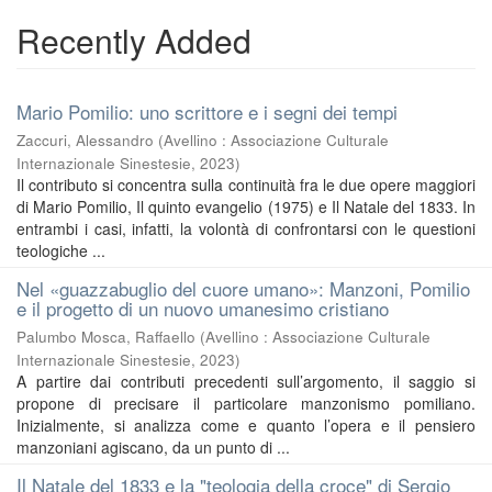
Recently Added
Mario Pomilio: uno scrittore e i segni dei tempi
Zaccuri, Alessandro
(
Avellino : Associazione Culturale
Internazionale Sinestesie
,
2023
)
Il contributo si concentra sulla continuità fra le due opere maggiori
di Mario Pomilio, Il quinto evangelio (1975) e Il Natale del 1833. In
entrambi i casi, infatti, la volontà di confrontarsi con le questioni
teologiche ...
Nel «guazzabuglio del cuore umano»: Manzoni, Pomilio
e il progetto di un nuovo umanesimo cristiano
Palumbo Mosca, Raffaello
(
Avellino : Associazione Culturale
Internazionale Sinestesie
,
2023
)
A partire dai contributi precedenti sull’argomento, il saggio si
propone di precisare il particolare manzonismo pomiliano.
Inizialmente, si analizza come e quanto l’opera e il pensiero
manzoniani agiscano, da un punto di ...
Il Natale del 1833 e la "teologia della croce" di Sergio