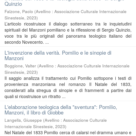
Quinzio
Falzone, Paolo
(
Avellino : Associazione Culturale Internazionale
Sinestesie
,
2023
)
L’articolo ricostruisce il dialogo sotterraneo tra le inquietudini
spirituali del Manzoni pomiliano e la riflessione di Sergio Quinzio,
voce tra le più originali del panorama teologico italiano del
secondo Novecento. ...
L'invenzione della verità. Pomilio e le sinopie di
Manzoni
Boggione, Valter
(
Avellino : Associazione Culturale Internazionale
Sinestesie
,
2023
)
Il saggio analizza il trattamento cui Pomilio sottopone i testi di
provenienza manzoniana nel romanzo Il Natale del 1833,
considerati alla stregua di sinopie e di frammenti a partire dai
quali si ricostruisce un ritratto ...
L'elaborazione teologica della "sventura": Pomilio,
Manzoni, il libro di Giobbe
Langella, Giuseppe
(
Avellino : Associazione Culturale
Internazionale Sinestesie
,
2023
)
Nel Natale del 1833 Pomilio cerca di calarsi nel dramma umano e