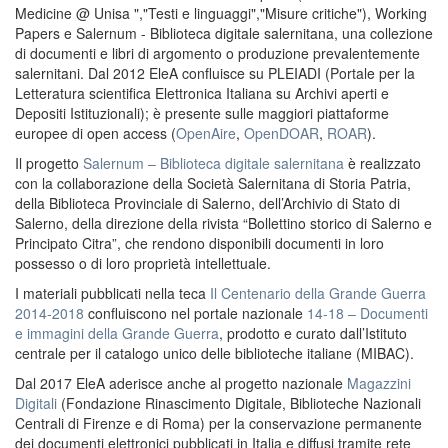
Medicine @ Unisa ","Testi e linguaggi","Misure critiche"), Working
Papers e Salernum - Biblioteca digitale salernitana, una collezione
di documenti e libri di argomento o produzione prevalentemente
salernitani. Dal 2012 EleA confluisce su PLEIADI (Portale per la
Letteratura scientifica Elettronica Italiana su Archivi aperti e
Depositi Istituzionali); è presente sulle maggiori piattaforme
europee di open access (
OpenAire
,
OpenDOAR
,
ROAR
).
Il progetto
Salernum – Biblioteca digitale salernitana
è realizzato
con la collaborazione della Società Salernitana di Storia Patria,
della Biblioteca Provinciale di Salerno, dell’Archivio di Stato di
Salerno, della direzione della rivista “Bollettino storico di Salerno e
Principato Citra”, che rendono disponibili documenti in loro
possesso o di loro proprietà intellettuale.
I materiali pubblicati nella teca
Il Centenario della Grande Guerra
2014-2018
confluiscono nel portale nazionale
14-18 – Documenti
e immagini della Grande Guerra
, prodotto e curato dall’Istituto
centrale per il catalogo unico delle biblioteche italiane (MIBAC).
Dal 2017 EleA aderisce anche al progetto nazionale
Magazzini
Digitali
(Fondazione Rinascimento Digitale, Biblioteche Nazionali
Centrali di Firenze e di Roma) per la conservazione permanente
dei documenti elettronici pubblicati in Italia e diffusi tramite rete