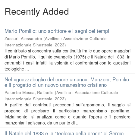
Recently Added
Mario Pomilio: uno scrittore e i segni dei tempi
Zaccuri, Alessandro
(
Avellino : Associazione Culturale
Internazionale Sinestesie
,
2023
)
Il contributo si concentra sulla continuità fra le due opere maggiori
di Mario Pomilio, Il quinto evangelio (1975) e Il Natale del 1833. In
entrambi i casi, infatti, la volontà di confrontarsi con le questioni
teologiche ...
Nel «guazzabuglio del cuore umano»: Manzoni, Pomilio
e il progetto di un nuovo umanesimo cristiano
Palumbo Mosca, Raffaello
(
Avellino : Associazione Culturale
Internazionale Sinestesie
,
2023
)
A partire dai contributi precedenti sull’argomento, il saggio si
propone di precisare il particolare manzonismo pomiliano.
Inizialmente, si analizza come e quanto l’opera e il pensiero
manzoniani agiscano, da un punto di ...
Il Natale del 1833 e la "teologia della croce" di Sergio