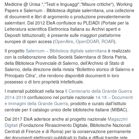
Medicine @ Unisa ","Testi e linguaggi","Misure critiche"), Working
Papers e Salernum - Biblioteca digitale salernitana, una collezione
di documenti e libri di argomento o produzione prevalentemente
salernitani. Dal 2012 EleA confluisce su PLEIADI (Portale per la
Letteratura scientifica Elettronica Italiana su Archivi aperti e
Depositi Istituzionali); è presente sulle maggiori piattaforme
europee di open access (
OpenAire
,
OpenDOAR
,
ROAR
).
Il progetto
Salernum – Biblioteca digitale salernitana
è realizzato
con la collaborazione della Società Salernitana di Storia Patria,
della Biblioteca Provinciale di Salerno, dell’Archivio di Stato di
Salerno, della direzione della rivista “Bollettino storico di Salerno e
Principato Citra”, che rendono disponibili documenti in loro
possesso o di loro proprietà intellettuale.
I materiali pubblicati nella teca
Il Centenario della Grande Guerra
2014-2018
confluiscono nel portale nazionale
14-18 – Documenti
e immagini della Grande Guerra
, prodotto e curato dall’Istituto
centrale per il catalogo unico delle biblioteche italiane (MIBAC).
Dal 2017 EleA aderisce anche al progetto nazionale
Magazzini
Digitali
(Fondazione Rinascimento Digitale, Biblioteche Nazionali
Centrali di Firenze e di Roma) per la conservazione permanente
dei documenti elettronici pubblicati in Italia e diffusi tramite rete