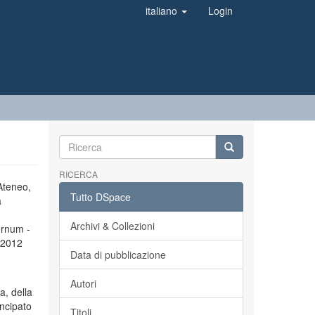
italiano
Login
RICERCA
’Ateneo,
Tutto DSpace
a
Archivi & Collezioni
ernum -
l 2012
Data di pubblicazione
Autori
a, della
incipato
Titoli