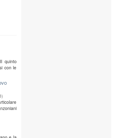
Il quinto
si con le
ovo
3
)
rticolare
anzoniani
iano e la