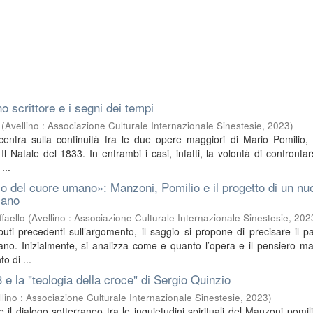
o scrittore e i segni dei tempi
(
Avellino : Associazione Culturale Internazionale Sinestesie
,
2023
)
ncentra sulla continuità fra le due opere maggiori di Mario Pomilio, 
l Natale del 1833. In entrambi i casi, infatti, la volontà di confrontar
...
o del cuore umano»: Manzoni, Pomilio e il progetto di un nu
iano
faello
(
Avellino : Associazione Culturale Internazionale Sinestesie
,
202
buti precedenti sull’argomento, il saggio si propone di precisare il pa
no. Inizialmente, si analizza come e quanto l’opera e il pensiero m
o di ...
3 e la "teologia della croce" di Sergio Quinzio
llino : Associazione Culturale Internazionale Sinestesie
,
2023
)
sce il dialogo sotterraneo tra le inquietudini spirituali del Manzoni pomil