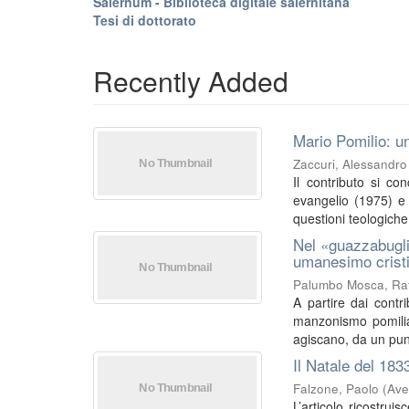
Salernum - Biblioteca digitale salernitana
Tesi di dottorato
Recently Added
Mario Pomilio: un
Zaccuri, Alessandro
Il contributo si co
evangelio (1975) e I
questioni teologiche 
Nel «guazzabugli
umanesimo crist
Palumbo Mosca, Raf
A partire dai contri
manzonismo pomilia
agiscano, da un punt
Il Natale del 183
Falzone, Paolo
(
Ave
L’articolo ricostrui