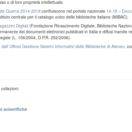
o o di loro proprietà intellettuale.
ande Guerra 2014-2018
confluiscono nel portale nazionale
14-18 – Docu
stituto centrale per il catalogo unico delle biblioteche italiane (MIBAC).
gazzini Digitali
(Fondazione Rinascimento Digitale, Biblioteche Naziona
anente dei documenti elettronici pubblicati in Italia e diffusi tramite r
 legale (L. 106/2004, D.P.R. 252/2006).
e
dall´Ufficio Gestione Sistemi Informativi delle Biblioteche di Ateneo
, co
collezioni.
i scientifiche