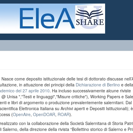
o. Nasce come deposito istituzionale delle tesi di dottorato discusse nell
ultazione, in attuazione dei principi della
Dichiarazione di Berlino
e dell
ademico del 27 aprile 2010
. Ha incluso successivamente alcune riviste
e @ Unisa ","Testi e linguaggi","Misure critiche"), Working Papers e Sal
menti e libri di argomento o produzione prevalentemente salernitani. Da
entifica Elettronica Italiana su Archivi aperti e Depositi Istituzionali); è
ccess (
OpenAire
,
OpenDOAR
,
ROAR
).
realizzato con la collaborazione della Società Salernitana di Storia Patri
di Salerno, della direzione della rivista “Bollettino storico di Salerno e Pr