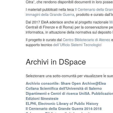
Citra”, che rendono disponibili documenti in loro possess
I materiali pubblicati nella teca
Il Centenario della Gr
immagini della Grande Guerra
, prodotto e curato dall’I
Dal 2017 EleA aderisce anche al progetto nazionale
Ma
Centrali di Firenze e di Roma) per la conservazione perm
informatica, in attuazione della normativa sul deposito
Il progetto è curato dal
Centro Bibliotecario di Ateneo
supporto tecnico
dell´Ufficio Sistemi Tecnologici
Archivi in DSpace
Selezionare una sotto-comunità per visualizzare le sue 
Archivio consortile: Share Open Archive@Elea
Collana Scientifica dell'Università di Salerno
Dipartimenti e Centri di ricerca UniSA. Pubblicazion
Edizioni Sinestesie
ELPHi, Electronic Library of Public History
Il Centenario della Grande Guerra 2014-2018