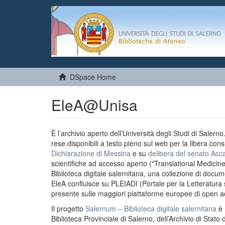
DSpace Home
EleA@Unisa
È l’archivio aperto dell’Università degli Studi di Salern
rese disponibili a testo pieno sul web per la libera cons
Dichiarazione di Messina
e su
delibera del senato Acc
scientifiche ad accesso aperto ("Translational Medicin
Biblioteca digitale salernitana, una collezione di docu
EleA confluisce su PLEIADI (Portale per la Letteratura sci
presente sulle maggiori piattaforme europee di open a
Il progetto
Salernum – Biblioteca digitale salernitana
è 
Biblioteca Provinciale di Salerno, dell’Archivio di Stato 