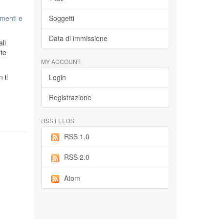
menti e
Soggetti
Data di immissione
li
ete
MY ACCOUNT
n il
Login
Registrazione
RSS FEEDS
RSS 1.0
RSS 2.0
Atom