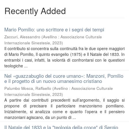
Recently Added
Mario Pomilio: uno scrittore e i segni dei tempi
Zaccuri, Alessandro
(
Avellino : Associazione Culturale
Internazionale Sinestesie
,
2023
)
Il contributo si concentra sulla continuità fra le due opere maggiori
di Mario Pomilio, Il quinto evangelio (1975) e Il Natale del 1833. In
entrambi i casi, infatti, la volontà di confrontarsi con le questioni
teologiche ...
Nel «guazzabuglio del cuore umano»: Manzoni, Pomilio
e il progetto di un nuovo umanesimo cristiano
Palumbo Mosca, Raffaello
(
Avellino : Associazione Culturale
Internazionale Sinestesie
,
2023
)
A partire dai contributi precedenti sull’argomento, il saggio si
propone di precisare il particolare manzonismo pomiliano.
Inizialmente, si analizza come e quanto l’opera e il pensiero
manzoniani agiscano, da un punto di ...
Il Natale del 1833 e la "teologia della croce" di Sergio