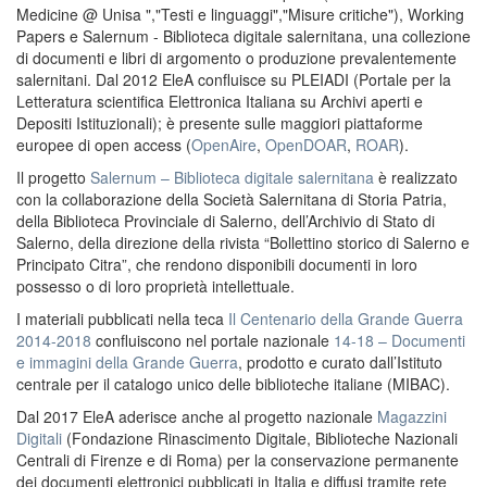
Medicine @ Unisa ","Testi e linguaggi","Misure critiche"), Working
Papers e Salernum - Biblioteca digitale salernitana, una collezione
di documenti e libri di argomento o produzione prevalentemente
salernitani. Dal 2012 EleA confluisce su PLEIADI (Portale per la
Letteratura scientifica Elettronica Italiana su Archivi aperti e
Depositi Istituzionali); è presente sulle maggiori piattaforme
europee di open access (
OpenAire
,
OpenDOAR
,
ROAR
).
Il progetto
Salernum – Biblioteca digitale salernitana
è realizzato
con la collaborazione della Società Salernitana di Storia Patria,
della Biblioteca Provinciale di Salerno, dell’Archivio di Stato di
Salerno, della direzione della rivista “Bollettino storico di Salerno e
Principato Citra”, che rendono disponibili documenti in loro
possesso o di loro proprietà intellettuale.
I materiali pubblicati nella teca
Il Centenario della Grande Guerra
2014-2018
confluiscono nel portale nazionale
14-18 – Documenti
e immagini della Grande Guerra
, prodotto e curato dall’Istituto
centrale per il catalogo unico delle biblioteche italiane (MIBAC).
Dal 2017 EleA aderisce anche al progetto nazionale
Magazzini
Digitali
(Fondazione Rinascimento Digitale, Biblioteche Nazionali
Centrali di Firenze e di Roma) per la conservazione permanente
dei documenti elettronici pubblicati in Italia e diffusi tramite rete