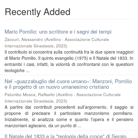
Recently Added
Mario Pomilio: uno scrittore e i segni dei tempi
Zaccuri, Alessandro
(
Avellino : Associazione Culturale
Internazionale Sinestesie
,
2023
)
Il contributo si concentra sulla continuità fra le due opere maggiori
di Mario Pomilio, Il quinto evangelio (1975) e Il Natale del 1833. In
entrambi i casi, infatti, la volontà di confrontarsi con le questioni
teologiche ...
Nel «guazzabuglio del cuore umano»: Manzoni, Pomilio
e il progetto di un nuovo umanesimo cristiano
Palumbo Mosca, Raffaello
(
Avellino : Associazione Culturale
Internazionale Sinestesie
,
2023
)
A partire dai contributi precedenti sull’argomento, il saggio si
propone di precisare il particolare manzonismo pomiliano.
Inizialmente, si analizza come e quanto l’opera e il pensiero
manzoniani agiscano, da un punto di ...
Il Natale del 1833 e la "teologia della croce" di Sergio