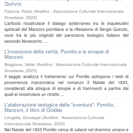
Quinzio
Falzone, Paolo
(
Avellino : Associazione Culturale Internazionale
Sinestesie
,
2023
)
L’articolo ricostruisce il dialogo sotterraneo tra le inquietudini
spirituali del Manzoni pomiliano e la riflessione di Sergio Quinzio,
voce tra le più originali del panorama teologico italiano del
secondo Novecento. ...
L'invenzione della verità. Pomilio e le sinopie di
Manzoni
Boggione, Valter
(
Avellino : Associazione Culturale Internazionale
Sinestesie
,
2023
)
Il saggio analizza il trattamento cui Pomilio sottopone i testi di
provenienza manzoniana nel romanzo Il Natale del 1833,
considerati alla stregua di sinopie e di frammenti a partire dai
quali si ricostruisce un ritratto ...
L'elaborazione teologica della "sventura": Pomilio,
Manzoni, il libro di Giobbe
Langella, Giuseppe
(
Avellino : Associazione Culturale
Internazionale Sinestesie
,
2023
)
Nel Natale del 1833 Pomilio cerca di calarsi nel dramma umano e