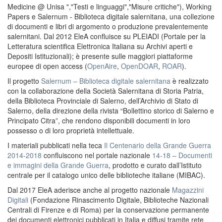
Medicine @ Unisa ","Testi e linguaggi","Misure critiche"), Working
Papers e Salernum - Biblioteca digitale salernitana, una collezione
di documenti e libri di argomento o produzione prevalentemente
salernitani. Dal 2012 EleA confluisce su PLEIADI (Portale per la
Letteratura scientifica Elettronica Italiana su Archivi aperti e
Depositi Istituzionali); è presente sulle maggiori piattaforme
europee di open access (
OpenAire
,
OpenDOAR
,
ROAR
).
Il progetto
Salernum – Biblioteca digitale salernitana
è realizzato
con la collaborazione della Società Salernitana di Storia Patria,
della Biblioteca Provinciale di Salerno, dell’Archivio di Stato di
Salerno, della direzione della rivista “Bollettino storico di Salerno e
Principato Citra”, che rendono disponibili documenti in loro
possesso o di loro proprietà intellettuale.
I materiali pubblicati nella teca
Il Centenario della Grande Guerra
2014-2018
confluiscono nel portale nazionale
14-18 – Documenti
e immagini della Grande Guerra
, prodotto e curato dall’Istituto
centrale per il catalogo unico delle biblioteche italiane (MIBAC).
Dal 2017 EleA aderisce anche al progetto nazionale
Magazzini
Digitali
(Fondazione Rinascimento Digitale, Biblioteche Nazionali
Centrali di Firenze e di Roma) per la conservazione permanente
dei documenti elettronici pubblicati in Italia e diffusi tramite rete