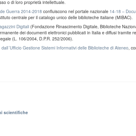
o o di loro proprietà intellettuale.
ande Guerra 2014-2018
confluiscono nel portale nazionale
14-18 – Docu
stituto centrale per il catalogo unico delle biblioteche italiane (MIBAC).
gazzini Digitali
(Fondazione Rinascimento Digitale, Biblioteche Naziona
anente dei documenti elettronici pubblicati in Italia e diffusi tramite r
 legale (L. 106/2004, D.P.R. 252/2006).
e
dall´Ufficio Gestione Sistemi Informativi delle Biblioteche di Ateneo
, co
i scientifiche