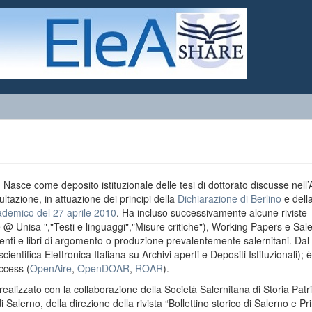
o. Nasce come deposito istituzionale delle tesi di dottorato discusse nell
ultazione, in attuazione dei principi della
Dichiarazione di Berlino
e dell
ademico del 27 aprile 2010
. Ha incluso successivamente alcune riviste
e @ Unisa ","Testi e linguaggi","Misure critiche"), Working Papers e Sal
menti e libri di argomento o produzione prevalentemente salernitani. Da
entifica Elettronica Italiana su Archivi aperti e Depositi Istituzionali); è
ccess (
OpenAire
,
OpenDOAR
,
ROAR
).
realizzato con la collaborazione della Società Salernitana di Storia Patri
di Salerno, della direzione della rivista “Bollettino storico di Salerno e Pr