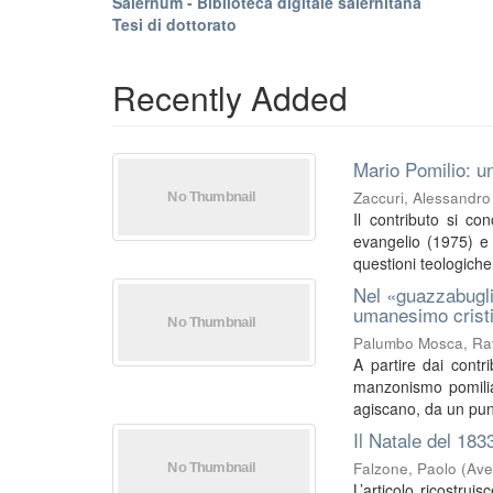
Salernum - Biblioteca digitale salernitana
Tesi di dottorato
Recently Added
Mario Pomilio: un
Zaccuri, Alessandro
Il contributo si co
evangelio (1975) e I
questioni teologiche 
Nel «guazzabugli
umanesimo crist
Palumbo Mosca, Raf
A partire dai contri
manzonismo pomilia
agiscano, da un punt
Il Natale del 183
Falzone, Paolo
(
Ave
L’articolo ricostrui