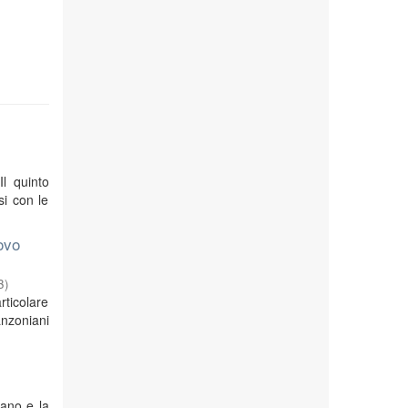
Il quinto
si con le
ovo
3
)
rticolare
anzoniani
iano e la