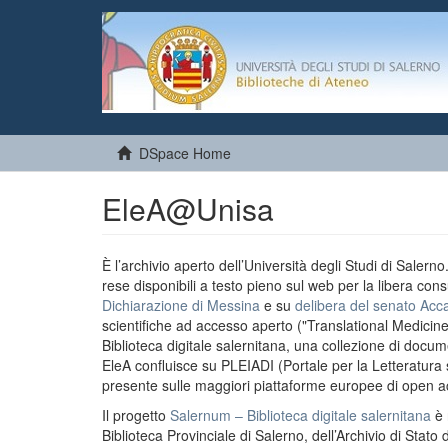
DSpace Home
EleA@Unisa
È l’archivio aperto dell’Università degli Studi di Salern
rese disponibili a testo pieno sul web per la libera cons
Dichiarazione di Messina
e su
delibera del senato Acc
scientifiche ad accesso aperto ("Translational Medicin
Biblioteca digitale salernitana, una collezione di docu
EleA confluisce su PLEIADI (Portale per la Letteratura sci
presente sulle maggiori piattaforme europee di open a
Il progetto
Salernum – Biblioteca digitale salernitana
è 
Biblioteca Provinciale di Salerno, dell’Archivio di Stato 