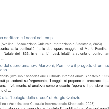
o scrittore e i segni dei tempi
(
Avellino : Associazione Culturale Internazionale Sinestesie
,
2023
)
ncentra sulla continuità fra le due opere maggiori di Mario Pomilio, 
l Natale del 1833. In entrambi i casi, infatti, la volontà di confrontar
...
o del cuore umano»: Manzoni, Pomilio e il progetto di un nu
iano
faello
(
Avellino : Associazione Culturale Internazionale Sinestesie
,
202
buti precedenti sull’argomento, il saggio si propone di precisare il pa
no. Inizialmente, si analizza come e quanto l’opera e il pensiero m
o di ...
3 e la "teologia della croce" di Sergio Quinzio
llino : Associazione Culturale Internazionale Sinestesie
,
2023
)
sce il dialogo sotterraneo tra le inquietudini spirituali del Manzoni pomil