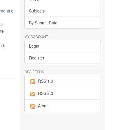
menti e
Subjects
By Submit Date
li
ete
MY ACCOUNT
n il
Login
Register
RSS FEEDS
RSS 1.0
RSS 2.0
Atom