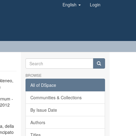
English
Login
BROWSE
’Ateneo,
All of DSpace
a
Communities & Collections
ernum -
l 2012
By Issue Date
Authors
a, della
incipato
Titles