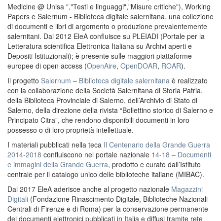
Medicine @ Unisa ","Testi e linguaggi","Misure critiche"), Working
Papers e Salernum - Biblioteca digitale salernitana, una collezione
di documenti e libri di argomento o produzione prevalentemente
salernitani. Dal 2012 EleA confluisce su PLEIADI (Portale per la
Letteratura scientifica Elettronica Italiana su Archivi aperti e
Depositi Istituzionali); è presente sulle maggiori piattaforme
europee di open access (
OpenAire
,
OpenDOAR
,
ROAR
).
Il progetto
Salernum – Biblioteca digitale salernitana
è realizzato
con la collaborazione della Società Salernitana di Storia Patria,
della Biblioteca Provinciale di Salerno, dell’Archivio di Stato di
Salerno, della direzione della rivista “Bollettino storico di Salerno e
Principato Citra”, che rendono disponibili documenti in loro
possesso o di loro proprietà intellettuale.
I materiali pubblicati nella teca
Il Centenario della Grande Guerra
2014-2018
confluiscono nel portale nazionale
14-18 – Documenti
e immagini della Grande Guerra
, prodotto e curato dall’Istituto
centrale per il catalogo unico delle biblioteche italiane (MIBAC).
Dal 2017 EleA aderisce anche al progetto nazionale
Magazzini
Digitali
(Fondazione Rinascimento Digitale, Biblioteche Nazionali
Centrali di Firenze e di Roma) per la conservazione permanente
dei documenti elettronici pubblicati in Italia e diffusi tramite rete