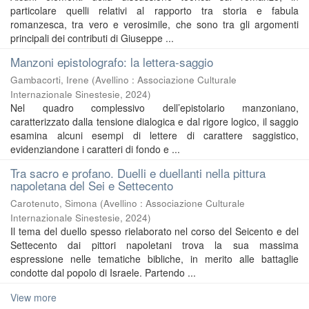
particolare quelli relativi al rapporto tra storia e fabula
romanzesca, tra vero e verosimile, che sono tra gli argomenti
principali dei contributi di Giuseppe ...
Manzoni epistolografo: la lettera-saggio
Gambacorti, Irene
(
Avellino : Associazione Culturale
Internazionale Sinestesie
,
2024
)
Nel quadro complessivo dell’epistolario manzoniano,
caratterizzato dalla tensione dialogica e dal rigore logico, il saggio
esamina alcuni esempi di lettere di carattere saggistico,
evidenziandone i caratteri di fondo e ...
Tra sacro e profano. Duelli e duellanti nella pittura
napoletana del Sei e Settecento
Carotenuto, Simona
(
Avellino : Associazione Culturale
Internazionale Sinestesie
,
2024
)
Il tema del duello spesso rielaborato nel corso del Seicento e del
Settecento dai pittori napoletani trova la sua massima
espressione nelle tematiche bibliche, in merito alle battaglie
condotte dal popolo di Israele. Partendo ...
View more