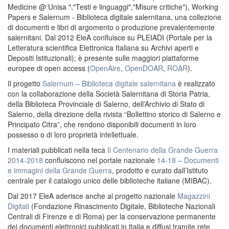
Medicine @ Unisa ","Testi e linguaggi","Misure critiche"), Working
Papers e Salernum - Biblioteca digitale salernitana, una collezione
di documenti e libri di argomento o produzione prevalentemente
salernitani. Dal 2012 EleA confluisce su PLEIADI (Portale per la
Letteratura scientifica Elettronica Italiana su Archivi aperti e
Depositi Istituzionali); è presente sulle maggiori piattaforme
europee di open access (
OpenAire
,
OpenDOAR
,
ROAR
).
Il progetto
Salernum – Biblioteca digitale salernitana
è realizzato
con la collaborazione della Società Salernitana di Storia Patria,
della Biblioteca Provinciale di Salerno, dell’Archivio di Stato di
Salerno, della direzione della rivista “Bollettino storico di Salerno e
Principato Citra”, che rendono disponibili documenti in loro
possesso o di loro proprietà intellettuale.
I materiali pubblicati nella teca
Il Centenario della Grande Guerra
2014-2018
confluiscono nel portale nazionale
14-18 – Documenti
e immagini della Grande Guerra
, prodotto e curato dall’Istituto
centrale per il catalogo unico delle biblioteche italiane (MIBAC).
Dal 2017 EleA aderisce anche al progetto nazionale
Magazzini
Digitali
(Fondazione Rinascimento Digitale, Biblioteche Nazionali
Centrali di Firenze e di Roma) per la conservazione permanente
dei documenti elettronici pubblicati in Italia e diffusi tramite rete