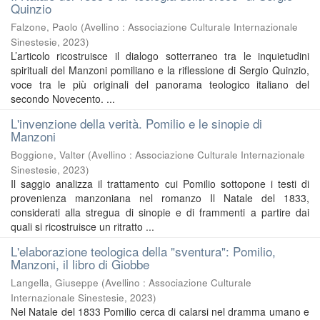
Quinzio
Falzone, Paolo
(
Avellino : Associazione Culturale Internazionale
Sinestesie
,
2023
)
L’articolo ricostruisce il dialogo sotterraneo tra le inquietudini
spirituali del Manzoni pomiliano e la riflessione di Sergio Quinzio,
voce tra le più originali del panorama teologico italiano del
secondo Novecento. ...
L'invenzione della verità. Pomilio e le sinopie di
Manzoni
Boggione, Valter
(
Avellino : Associazione Culturale Internazionale
Sinestesie
,
2023
)
Il saggio analizza il trattamento cui Pomilio sottopone i testi di
provenienza manzoniana nel romanzo Il Natale del 1833,
considerati alla stregua di sinopie e di frammenti a partire dai
quali si ricostruisce un ritratto ...
L'elaborazione teologica della "sventura": Pomilio,
Manzoni, il libro di Giobbe
Langella, Giuseppe
(
Avellino : Associazione Culturale
Internazionale Sinestesie
,
2023
)
Nel Natale del 1833 Pomilio cerca di calarsi nel dramma umano e