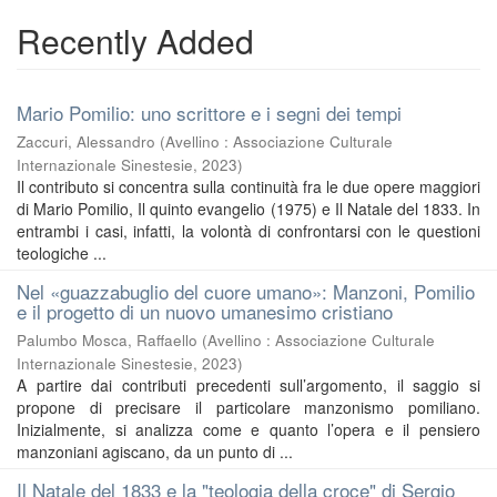
Recently Added
Mario Pomilio: uno scrittore e i segni dei tempi
Zaccuri, Alessandro
(
Avellino : Associazione Culturale
Internazionale Sinestesie
,
2023
)
Il contributo si concentra sulla continuità fra le due opere maggiori
di Mario Pomilio, Il quinto evangelio (1975) e Il Natale del 1833. In
entrambi i casi, infatti, la volontà di confrontarsi con le questioni
teologiche ...
Nel «guazzabuglio del cuore umano»: Manzoni, Pomilio
e il progetto di un nuovo umanesimo cristiano
Palumbo Mosca, Raffaello
(
Avellino : Associazione Culturale
Internazionale Sinestesie
,
2023
)
A partire dai contributi precedenti sull’argomento, il saggio si
propone di precisare il particolare manzonismo pomiliano.
Inizialmente, si analizza come e quanto l’opera e il pensiero
manzoniani agiscano, da un punto di ...
Il Natale del 1833 e la "teologia della croce" di Sergio