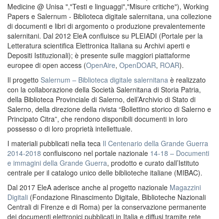
Medicine @ Unisa ","Testi e linguaggi","Misure critiche"), Working
Papers e Salernum - Biblioteca digitale salernitana, una collezione
di documenti e libri di argomento o produzione prevalentemente
salernitani. Dal 2012 EleA confluisce su PLEIADI (Portale per la
Letteratura scientifica Elettronica Italiana su Archivi aperti e
Depositi Istituzionali); è presente sulle maggiori piattaforme
europee di open access (
OpenAire
,
OpenDOAR
,
ROAR
).
Il progetto
Salernum – Biblioteca digitale salernitana
è realizzato
con la collaborazione della Società Salernitana di Storia Patria,
della Biblioteca Provinciale di Salerno, dell’Archivio di Stato di
Salerno, della direzione della rivista “Bollettino storico di Salerno e
Principato Citra”, che rendono disponibili documenti in loro
possesso o di loro proprietà intellettuale.
I materiali pubblicati nella teca
Il Centenario della Grande Guerra
2014-2018
confluiscono nel portale nazionale
14-18 – Documenti
e immagini della Grande Guerra
, prodotto e curato dall’Istituto
centrale per il catalogo unico delle biblioteche italiane (MIBAC).
Dal 2017 EleA aderisce anche al progetto nazionale
Magazzini
Digitali
(Fondazione Rinascimento Digitale, Biblioteche Nazionali
Centrali di Firenze e di Roma) per la conservazione permanente
dei documenti elettronici pubblicati in Italia e diffusi tramite rete