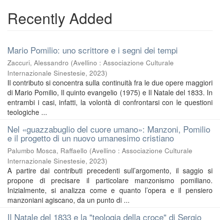
Recently Added
Mario Pomilio: uno scrittore e i segni dei tempi
Zaccuri, Alessandro
(
Avellino : Associazione Culturale
Internazionale Sinestesie
,
2023
)
Il contributo si concentra sulla continuità fra le due opere maggiori
di Mario Pomilio, Il quinto evangelio (1975) e Il Natale del 1833. In
entrambi i casi, infatti, la volontà di confrontarsi con le questioni
teologiche ...
Nel «guazzabuglio del cuore umano»: Manzoni, Pomilio
e il progetto di un nuovo umanesimo cristiano
Palumbo Mosca, Raffaello
(
Avellino : Associazione Culturale
Internazionale Sinestesie
,
2023
)
A partire dai contributi precedenti sull’argomento, il saggio si
propone di precisare il particolare manzonismo pomiliano.
Inizialmente, si analizza come e quanto l’opera e il pensiero
manzoniani agiscano, da un punto di ...
Il Natale del 1833 e la "teologia della croce" di Sergio