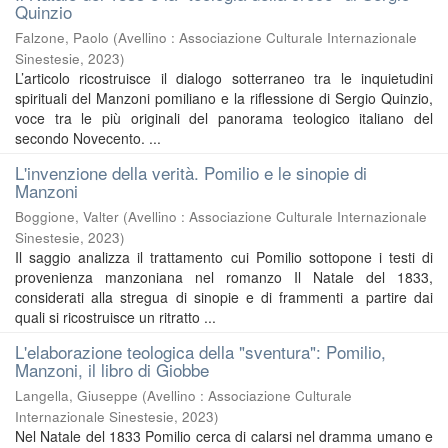
Quinzio
Falzone, Paolo
(
Avellino : Associazione Culturale Internazionale
Sinestesie
,
2023
)
L’articolo ricostruisce il dialogo sotterraneo tra le inquietudini
spirituali del Manzoni pomiliano e la riflessione di Sergio Quinzio,
voce tra le più originali del panorama teologico italiano del
secondo Novecento. ...
L'invenzione della verità. Pomilio e le sinopie di
Manzoni
Boggione, Valter
(
Avellino : Associazione Culturale Internazionale
Sinestesie
,
2023
)
Il saggio analizza il trattamento cui Pomilio sottopone i testi di
provenienza manzoniana nel romanzo Il Natale del 1833,
considerati alla stregua di sinopie e di frammenti a partire dai
quali si ricostruisce un ritratto ...
L'elaborazione teologica della "sventura": Pomilio,
Manzoni, il libro di Giobbe
Langella, Giuseppe
(
Avellino : Associazione Culturale
Internazionale Sinestesie
,
2023
)
Nel Natale del 1833 Pomilio cerca di calarsi nel dramma umano e