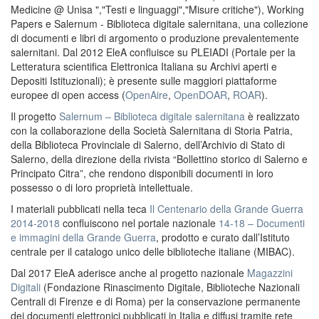
Medicine @ Unisa ","Testi e linguaggi","Misure critiche"), Working
Papers e Salernum - Biblioteca digitale salernitana, una collezione
di documenti e libri di argomento o produzione prevalentemente
salernitani. Dal 2012 EleA confluisce su PLEIADI (Portale per la
Letteratura scientifica Elettronica Italiana su Archivi aperti e
Depositi Istituzionali); è presente sulle maggiori piattaforme
europee di open access (
OpenAire
,
OpenDOAR
,
ROAR
).
Il progetto
Salernum – Biblioteca digitale salernitana
è realizzato
con la collaborazione della Società Salernitana di Storia Patria,
della Biblioteca Provinciale di Salerno, dell’Archivio di Stato di
Salerno, della direzione della rivista “Bollettino storico di Salerno e
Principato Citra”, che rendono disponibili documenti in loro
possesso o di loro proprietà intellettuale.
I materiali pubblicati nella teca
Il Centenario della Grande Guerra
2014-2018
confluiscono nel portale nazionale
14-18 – Documenti
e immagini della Grande Guerra
, prodotto e curato dall’Istituto
centrale per il catalogo unico delle biblioteche italiane (MIBAC).
Dal 2017 EleA aderisce anche al progetto nazionale
Magazzini
Digitali
(Fondazione Rinascimento Digitale, Biblioteche Nazionali
Centrali di Firenze e di Roma) per la conservazione permanente
dei documenti elettronici pubblicati in Italia e diffusi tramite rete