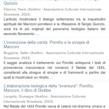
Quinzio
Falzone, Paolo
(
Avellino : Associazione Culturale Internazionale
Sinestesie
,
2023
)
L’articolo ricostruisce il dialogo sotterraneo tra le inquietudini
spirituali del Manzoni pomiliano e la riflessione di Sergio Quinzio,
voce tra le più originali del panorama teologico italiano del
secondo Novecento. ...
L'invenzione della verità. Pomilio e le sinopie di
Manzoni
Boggione, Valter
(
Avellino : Associazione Culturale Internazionale
Sinestesie
,
2023
)
Il saggio analizza il trattamento cui Pomilio sottopone i testi di
provenienza manzoniana nel romanzo Il Natale del 1833,
considerati alla stregua di sinopie e di frammenti a partire dai
quali si ricostruisce un ritratto ...
L'elaborazione teologica della "sventura": Pomilio,
Manzoni, il libro di Giobbe
Langella, Giuseppe
(
Avellino : Associazione Culturale
Internazionale Sinestesie
,
2023
)
Nel Natale del 1833 Pomilio cerca di calarsi nel dramma umano e