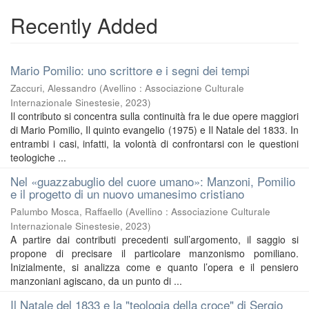
Recently Added
Mario Pomilio: uno scrittore e i segni dei tempi
Zaccuri, Alessandro
(
Avellino : Associazione Culturale
Internazionale Sinestesie
,
2023
)
Il contributo si concentra sulla continuità fra le due opere maggiori
di Mario Pomilio, Il quinto evangelio (1975) e Il Natale del 1833. In
entrambi i casi, infatti, la volontà di confrontarsi con le questioni
teologiche ...
Nel «guazzabuglio del cuore umano»: Manzoni, Pomilio
e il progetto di un nuovo umanesimo cristiano
Palumbo Mosca, Raffaello
(
Avellino : Associazione Culturale
Internazionale Sinestesie
,
2023
)
A partire dai contributi precedenti sull’argomento, il saggio si
propone di precisare il particolare manzonismo pomiliano.
Inizialmente, si analizza come e quanto l’opera e il pensiero
manzoniani agiscano, da un punto di ...
Il Natale del 1833 e la "teologia della croce" di Sergio