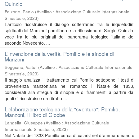
Quinzio
Falzone, Paolo
(
Avellino : Associazione Culturale Internazionale
Sinestesie
,
2023
)
L’articolo ricostruisce il dialogo sotterraneo tra le inquietudini
spirituali del Manzoni pomiliano e la riflessione di Sergio Quinzio,
voce tra le più originali del panorama teologico italiano del
secondo Novecento. ...
L'invenzione della verità. Pomilio e le sinopie di
Manzoni
Boggione, Valter
(
Avellino : Associazione Culturale Internazionale
Sinestesie
,
2023
)
Il saggio analizza il trattamento cui Pomilio sottopone i testi di
provenienza manzoniana nel romanzo Il Natale del 1833,
considerati alla stregua di sinopie e di frammenti a partire dai
quali si ricostruisce un ritratto ...
L'elaborazione teologica della "sventura": Pomilio,
Manzoni, il libro di Giobbe
Langella, Giuseppe
(
Avellino : Associazione Culturale
Internazionale Sinestesie
,
2023
)
Nel Natale del 1833 Pomilio cerca di calarsi nel dramma umano e