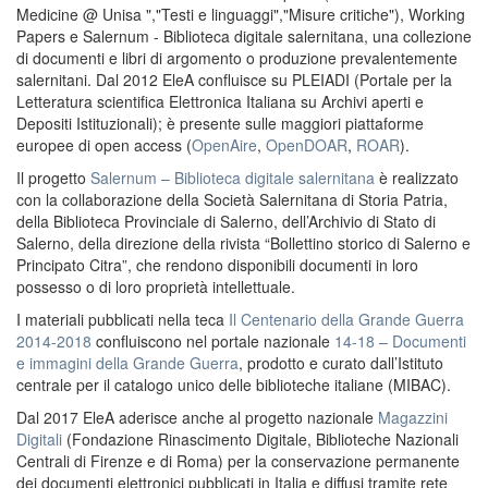
Medicine @ Unisa ","Testi e linguaggi","Misure critiche"), Working
Papers e Salernum - Biblioteca digitale salernitana, una collezione
di documenti e libri di argomento o produzione prevalentemente
salernitani. Dal 2012 EleA confluisce su PLEIADI (Portale per la
Letteratura scientifica Elettronica Italiana su Archivi aperti e
Depositi Istituzionali); è presente sulle maggiori piattaforme
europee di open access (
OpenAire
,
OpenDOAR
,
ROAR
).
Il progetto
Salernum – Biblioteca digitale salernitana
è realizzato
con la collaborazione della Società Salernitana di Storia Patria,
della Biblioteca Provinciale di Salerno, dell’Archivio di Stato di
Salerno, della direzione della rivista “Bollettino storico di Salerno e
Principato Citra”, che rendono disponibili documenti in loro
possesso o di loro proprietà intellettuale.
I materiali pubblicati nella teca
Il Centenario della Grande Guerra
2014-2018
confluiscono nel portale nazionale
14-18 – Documenti
e immagini della Grande Guerra
, prodotto e curato dall’Istituto
centrale per il catalogo unico delle biblioteche italiane (MIBAC).
Dal 2017 EleA aderisce anche al progetto nazionale
Magazzini
Digitali
(Fondazione Rinascimento Digitale, Biblioteche Nazionali
Centrali di Firenze e di Roma) per la conservazione permanente
dei documenti elettronici pubblicati in Italia e diffusi tramite rete