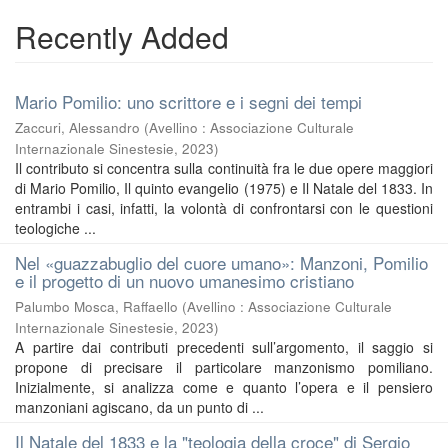
Recently Added
Mario Pomilio: uno scrittore e i segni dei tempi
Zaccuri, Alessandro
(
Avellino : Associazione Culturale
Internazionale Sinestesie
,
2023
)
Il contributo si concentra sulla continuità fra le due opere maggiori
di Mario Pomilio, Il quinto evangelio (1975) e Il Natale del 1833. In
entrambi i casi, infatti, la volontà di confrontarsi con le questioni
teologiche ...
Nel «guazzabuglio del cuore umano»: Manzoni, Pomilio
e il progetto di un nuovo umanesimo cristiano
Palumbo Mosca, Raffaello
(
Avellino : Associazione Culturale
Internazionale Sinestesie
,
2023
)
A partire dai contributi precedenti sull’argomento, il saggio si
propone di precisare il particolare manzonismo pomiliano.
Inizialmente, si analizza come e quanto l’opera e il pensiero
manzoniani agiscano, da un punto di ...
Il Natale del 1833 e la "teologia della croce" di Sergio