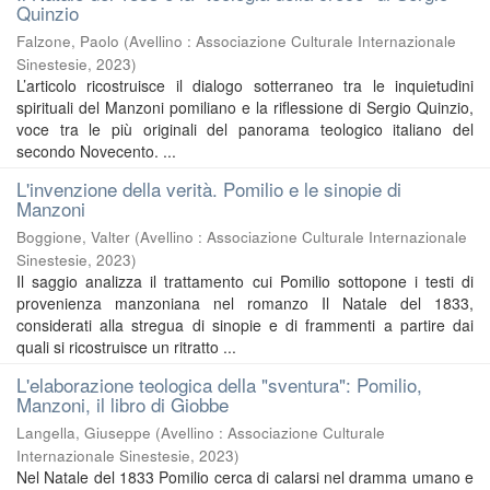
Quinzio
Falzone, Paolo
(
Avellino : Associazione Culturale Internazionale
Sinestesie
,
2023
)
L’articolo ricostruisce il dialogo sotterraneo tra le inquietudini
spirituali del Manzoni pomiliano e la riflessione di Sergio Quinzio,
voce tra le più originali del panorama teologico italiano del
secondo Novecento. ...
L'invenzione della verità. Pomilio e le sinopie di
Manzoni
Boggione, Valter
(
Avellino : Associazione Culturale Internazionale
Sinestesie
,
2023
)
Il saggio analizza il trattamento cui Pomilio sottopone i testi di
provenienza manzoniana nel romanzo Il Natale del 1833,
considerati alla stregua di sinopie e di frammenti a partire dai
quali si ricostruisce un ritratto ...
L'elaborazione teologica della "sventura": Pomilio,
Manzoni, il libro di Giobbe
Langella, Giuseppe
(
Avellino : Associazione Culturale
Internazionale Sinestesie
,
2023
)
Nel Natale del 1833 Pomilio cerca di calarsi nel dramma umano e