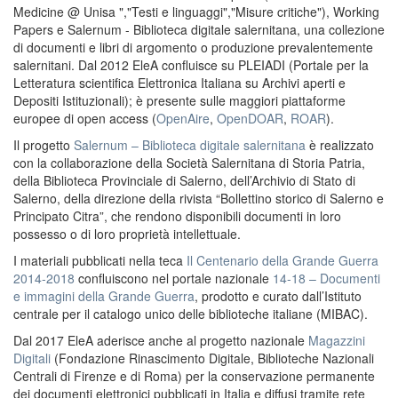
Medicine @ Unisa ","Testi e linguaggi","Misure critiche"), Working
Papers e Salernum - Biblioteca digitale salernitana, una collezione
di documenti e libri di argomento o produzione prevalentemente
salernitani. Dal 2012 EleA confluisce su PLEIADI (Portale per la
Letteratura scientifica Elettronica Italiana su Archivi aperti e
Depositi Istituzionali); è presente sulle maggiori piattaforme
europee di open access (
OpenAire
,
OpenDOAR
,
ROAR
).
Il progetto
Salernum – Biblioteca digitale salernitana
è realizzato
con la collaborazione della Società Salernitana di Storia Patria,
della Biblioteca Provinciale di Salerno, dell’Archivio di Stato di
Salerno, della direzione della rivista “Bollettino storico di Salerno e
Principato Citra”, che rendono disponibili documenti in loro
possesso o di loro proprietà intellettuale.
I materiali pubblicati nella teca
Il Centenario della Grande Guerra
2014-2018
confluiscono nel portale nazionale
14-18 – Documenti
e immagini della Grande Guerra
, prodotto e curato dall’Istituto
centrale per il catalogo unico delle biblioteche italiane (MIBAC).
Dal 2017 EleA aderisce anche al progetto nazionale
Magazzini
Digitali
(Fondazione Rinascimento Digitale, Biblioteche Nazionali
Centrali di Firenze e di Roma) per la conservazione permanente
dei documenti elettronici pubblicati in Italia e diffusi tramite rete