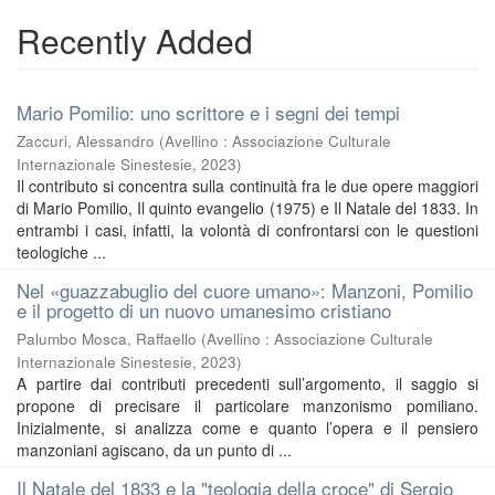
Recently Added
Mario Pomilio: uno scrittore e i segni dei tempi
Zaccuri, Alessandro
(
Avellino : Associazione Culturale
Internazionale Sinestesie
,
2023
)
Il contributo si concentra sulla continuità fra le due opere maggiori
di Mario Pomilio, Il quinto evangelio (1975) e Il Natale del 1833. In
entrambi i casi, infatti, la volontà di confrontarsi con le questioni
teologiche ...
Nel «guazzabuglio del cuore umano»: Manzoni, Pomilio
e il progetto di un nuovo umanesimo cristiano
Palumbo Mosca, Raffaello
(
Avellino : Associazione Culturale
Internazionale Sinestesie
,
2023
)
A partire dai contributi precedenti sull’argomento, il saggio si
propone di precisare il particolare manzonismo pomiliano.
Inizialmente, si analizza come e quanto l’opera e il pensiero
manzoniani agiscano, da un punto di ...
Il Natale del 1833 e la "teologia della croce" di Sergio