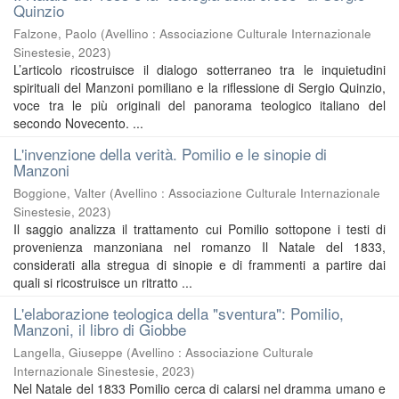
Quinzio
Falzone, Paolo
(
Avellino : Associazione Culturale Internazionale
Sinestesie
,
2023
)
L’articolo ricostruisce il dialogo sotterraneo tra le inquietudini
spirituali del Manzoni pomiliano e la riflessione di Sergio Quinzio,
voce tra le più originali del panorama teologico italiano del
secondo Novecento. ...
L'invenzione della verità. Pomilio e le sinopie di
Manzoni
Boggione, Valter
(
Avellino : Associazione Culturale Internazionale
Sinestesie
,
2023
)
Il saggio analizza il trattamento cui Pomilio sottopone i testi di
provenienza manzoniana nel romanzo Il Natale del 1833,
considerati alla stregua di sinopie e di frammenti a partire dai
quali si ricostruisce un ritratto ...
L'elaborazione teologica della "sventura": Pomilio,
Manzoni, il libro di Giobbe
Langella, Giuseppe
(
Avellino : Associazione Culturale
Internazionale Sinestesie
,
2023
)
Nel Natale del 1833 Pomilio cerca di calarsi nel dramma umano e