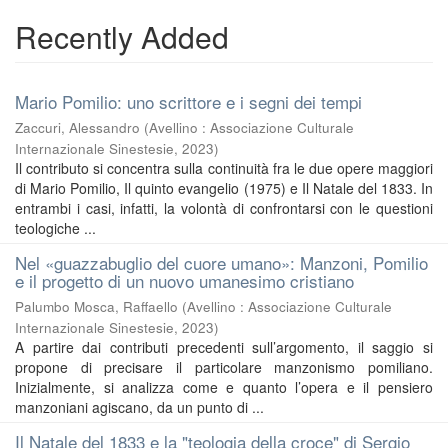
Recently Added
Mario Pomilio: uno scrittore e i segni dei tempi
Zaccuri, Alessandro
(
Avellino : Associazione Culturale
Internazionale Sinestesie
,
2023
)
Il contributo si concentra sulla continuità fra le due opere maggiori
di Mario Pomilio, Il quinto evangelio (1975) e Il Natale del 1833. In
entrambi i casi, infatti, la volontà di confrontarsi con le questioni
teologiche ...
Nel «guazzabuglio del cuore umano»: Manzoni, Pomilio
e il progetto di un nuovo umanesimo cristiano
Palumbo Mosca, Raffaello
(
Avellino : Associazione Culturale
Internazionale Sinestesie
,
2023
)
A partire dai contributi precedenti sull’argomento, il saggio si
propone di precisare il particolare manzonismo pomiliano.
Inizialmente, si analizza come e quanto l’opera e il pensiero
manzoniani agiscano, da un punto di ...
Il Natale del 1833 e la "teologia della croce" di Sergio