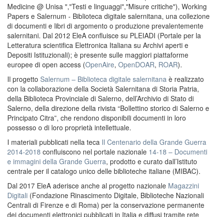
Medicine @ Unisa ","Testi e linguaggi","Misure critiche"), Working
Papers e Salernum - Biblioteca digitale salernitana, una collezione
di documenti e libri di argomento o produzione prevalentemente
salernitani. Dal 2012 EleA confluisce su PLEIADI (Portale per la
Letteratura scientifica Elettronica Italiana su Archivi aperti e
Depositi Istituzionali); è presente sulle maggiori piattaforme
europee di open access (
OpenAire
,
OpenDOAR
,
ROAR
).
Il progetto
Salernum – Biblioteca digitale salernitana
è realizzato
con la collaborazione della Società Salernitana di Storia Patria,
della Biblioteca Provinciale di Salerno, dell’Archivio di Stato di
Salerno, della direzione della rivista “Bollettino storico di Salerno e
Principato Citra”, che rendono disponibili documenti in loro
possesso o di loro proprietà intellettuale.
I materiali pubblicati nella teca
Il Centenario della Grande Guerra
2014-2018
confluiscono nel portale nazionale
14-18 – Documenti
e immagini della Grande Guerra
, prodotto e curato dall’Istituto
centrale per il catalogo unico delle biblioteche italiane (MIBAC).
Dal 2017 EleA aderisce anche al progetto nazionale
Magazzini
Digitali
(Fondazione Rinascimento Digitale, Biblioteche Nazionali
Centrali di Firenze e di Roma) per la conservazione permanente
dei documenti elettronici pubblicati in Italia e diffusi tramite rete