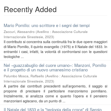
Recently Added
Mario Pomilio: uno scrittore e i segni dei tempi
Zaccuri, Alessandro
(
Avellino : Associazione Culturale
Internazionale Sinestesie
,
2023
)
Il contributo si concentra sulla continuità fra le due opere maggiori
di Mario Pomilio, Il quinto evangelio (1975) e Il Natale del 1833. In
entrambi i casi, infatti, la volontà di confrontarsi con le questioni
teologiche ...
Nel «guazzabuglio del cuore umano»: Manzoni, Pomilio
e il progetto di un nuovo umanesimo cristiano
Palumbo Mosca, Raffaello
(
Avellino : Associazione Culturale
Internazionale Sinestesie
,
2023
)
A partire dai contributi precedenti sull’argomento, il saggio si
propone di precisare il particolare manzonismo pomiliano.
Inizialmente, si analizza come e quanto l’opera e il pensiero
manzoniani agiscano, da un punto di ...
Il Natale del 1833 e la "teologia della croce" di Sergio