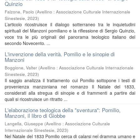
Quinzio
Falzone, Paolo
(
Avellino : Associazione Culturale Internazionale
Sinestesie
,
2023
)
L’articolo ricostruisce il dialogo sotterraneo tra le inquietudini
spirituali del Manzoni pomiliano e la riflessione di Sergio Quinzio,
voce tra le più originali del panorama teologico italiano del
secondo Novecento. ...
L'invenzione della verità. Pomilio e le sinopie di
Manzoni
Boggione, Valter
(
Avellino : Associazione Culturale Internazionale
Sinestesie
,
2023
)
Il saggio analizza il trattamento cui Pomilio sottopone i testi di
provenienza manzoniana nel romanzo Il Natale del 1833,
considerati alla stregua di sinopie e di frammenti a partire dai
quali si ricostruisce un ritratto ...
L'elaborazione teologica della "sventura": Pomilio,
Manzoni, il libro di Giobbe
Langella, Giuseppe
(
Avellino : Associazione Culturale
Internazionale Sinestesie
,
2023
)
Nel Natale del 1833 Pomilio cerca di calarsi nel dramma umano e