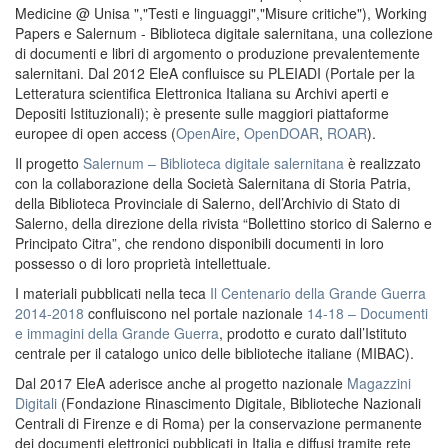
Medicine @ Unisa ","Testi e linguaggi","Misure critiche"), Working
Papers e Salernum - Biblioteca digitale salernitana, una collezione
di documenti e libri di argomento o produzione prevalentemente
salernitani. Dal 2012 EleA confluisce su PLEIADI (Portale per la
Letteratura scientifica Elettronica Italiana su Archivi aperti e
Depositi Istituzionali); è presente sulle maggiori piattaforme
europee di open access (
OpenAire
,
OpenDOAR
,
ROAR
).
Il progetto
Salernum – Biblioteca digitale salernitana
è realizzato
con la collaborazione della Società Salernitana di Storia Patria,
della Biblioteca Provinciale di Salerno, dell’Archivio di Stato di
Salerno, della direzione della rivista “Bollettino storico di Salerno e
Principato Citra”, che rendono disponibili documenti in loro
possesso o di loro proprietà intellettuale.
I materiali pubblicati nella teca
Il Centenario della Grande Guerra
2014-2018
confluiscono nel portale nazionale
14-18 – Documenti
e immagini della Grande Guerra
, prodotto e curato dall’Istituto
centrale per il catalogo unico delle biblioteche italiane (MIBAC).
Dal 2017 EleA aderisce anche al progetto nazionale
Magazzini
Digitali
(Fondazione Rinascimento Digitale, Biblioteche Nazionali
Centrali di Firenze e di Roma) per la conservazione permanente
dei documenti elettronici pubblicati in Italia e diffusi tramite rete