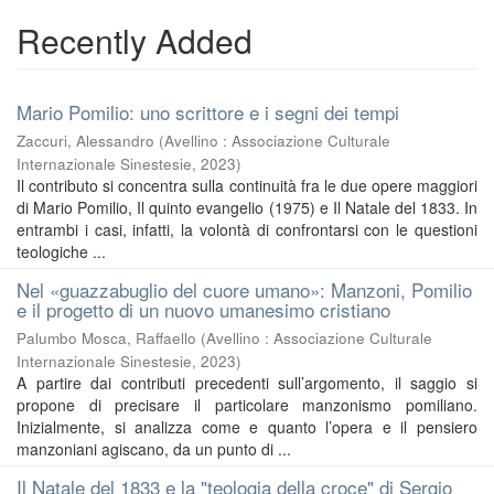
Recently Added
Mario Pomilio: uno scrittore e i segni dei tempi
Zaccuri, Alessandro
(
Avellino : Associazione Culturale
Internazionale Sinestesie
,
2023
)
Il contributo si concentra sulla continuità fra le due opere maggiori
di Mario Pomilio, Il quinto evangelio (1975) e Il Natale del 1833. In
entrambi i casi, infatti, la volontà di confrontarsi con le questioni
teologiche ...
Nel «guazzabuglio del cuore umano»: Manzoni, Pomilio
e il progetto di un nuovo umanesimo cristiano
Palumbo Mosca, Raffaello
(
Avellino : Associazione Culturale
Internazionale Sinestesie
,
2023
)
A partire dai contributi precedenti sull’argomento, il saggio si
propone di precisare il particolare manzonismo pomiliano.
Inizialmente, si analizza come e quanto l’opera e il pensiero
manzoniani agiscano, da un punto di ...
Il Natale del 1833 e la "teologia della croce" di Sergio