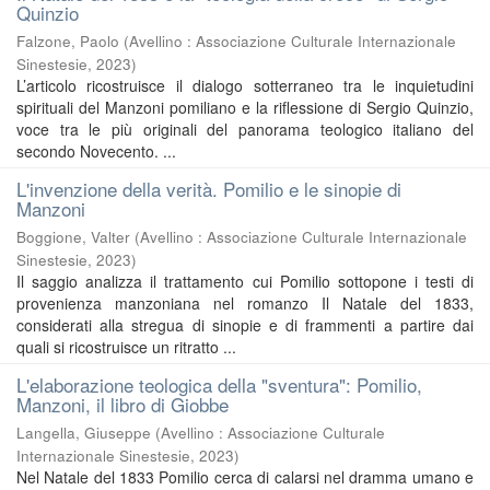
Quinzio
Falzone, Paolo
(
Avellino : Associazione Culturale Internazionale
Sinestesie
,
2023
)
L’articolo ricostruisce il dialogo sotterraneo tra le inquietudini
spirituali del Manzoni pomiliano e la riflessione di Sergio Quinzio,
voce tra le più originali del panorama teologico italiano del
secondo Novecento. ...
L'invenzione della verità. Pomilio e le sinopie di
Manzoni
Boggione, Valter
(
Avellino : Associazione Culturale Internazionale
Sinestesie
,
2023
)
Il saggio analizza il trattamento cui Pomilio sottopone i testi di
provenienza manzoniana nel romanzo Il Natale del 1833,
considerati alla stregua di sinopie e di frammenti a partire dai
quali si ricostruisce un ritratto ...
L'elaborazione teologica della "sventura": Pomilio,
Manzoni, il libro di Giobbe
Langella, Giuseppe
(
Avellino : Associazione Culturale
Internazionale Sinestesie
,
2023
)
Nel Natale del 1833 Pomilio cerca di calarsi nel dramma umano e