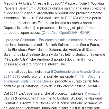
Medicine @ Unisa ","Testi e linguaggi","Misure critiche"), Working
Papers e Salernum - Biblioteca digitale salernitana, una collezione
di documenti e libri di argomento o produzione prevalentemente
salernitani. Dal 2012 EleA confluisce su PLEIADI (Portale per la
Letteratura scientifica Elettronica Italiana su Archivi aperti e
Depositi Istituzionali); è presente sulle maggiori piattaforme
europee di open access (
OpenAire
,
OpenDOAR
,
ROAR
).
Il progetto
Salernum – Biblioteca digitale salernitana
è realizzato
con la collaborazione della Società Salernitana di Storia Patria,
della Biblioteca Provinciale di Salerno, dell’Archivio di Stato di
Salerno, della direzione della rivista “Bollettino storico di Salerno e
Principato Citra”, che rendono disponibili documenti in loro
possesso o di loro proprietà intellettuale.
I materiali pubblicati nella teca
Il Centenario della Grande Guerra
2014-2018
confluiscono nel portale nazionale
14-18 – Documenti
e immagini della Grande Guerra
, prodotto e curato dall’Istituto
centrale per il catalogo unico delle biblioteche italiane (MIBAC).
Dal 2017 EleA aderisce anche al progetto nazionale
Magazzini
Digitali
(Fondazione Rinascimento Digitale, Biblioteche Nazionali
Centrali di Firenze e di Roma) per la conservazione permanente
dei documenti elettronici pubblicati in Italia e diffusi tramite rete