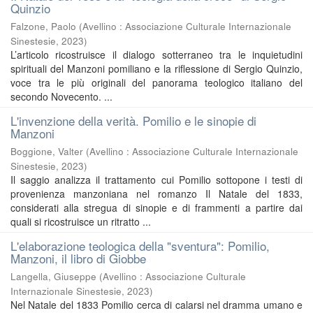
Quinzio
Falzone, Paolo
(
Avellino : Associazione Culturale Internazionale
Sinestesie
,
2023
)
L’articolo ricostruisce il dialogo sotterraneo tra le inquietudini
spirituali del Manzoni pomiliano e la riflessione di Sergio Quinzio,
voce tra le più originali del panorama teologico italiano del
secondo Novecento. ...
L'invenzione della verità. Pomilio e le sinopie di
Manzoni
Boggione, Valter
(
Avellino : Associazione Culturale Internazionale
Sinestesie
,
2023
)
Il saggio analizza il trattamento cui Pomilio sottopone i testi di
provenienza manzoniana nel romanzo Il Natale del 1833,
considerati alla stregua di sinopie e di frammenti a partire dai
quali si ricostruisce un ritratto ...
L'elaborazione teologica della "sventura": Pomilio,
Manzoni, il libro di Giobbe
Langella, Giuseppe
(
Avellino : Associazione Culturale
Internazionale Sinestesie
,
2023
)
Nel Natale del 1833 Pomilio cerca di calarsi nel dramma umano e