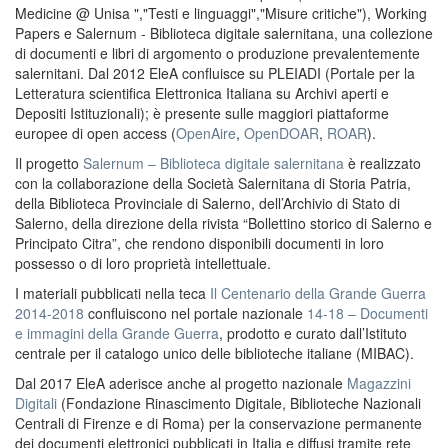
Medicine @ Unisa ","Testi e linguaggi","Misure critiche"), Working
Papers e Salernum - Biblioteca digitale salernitana, una collezione
di documenti e libri di argomento o produzione prevalentemente
salernitani. Dal 2012 EleA confluisce su PLEIADI (Portale per la
Letteratura scientifica Elettronica Italiana su Archivi aperti e
Depositi Istituzionali); è presente sulle maggiori piattaforme
europee di open access (
OpenAire
,
OpenDOAR
,
ROAR
).
Il progetto
Salernum – Biblioteca digitale salernitana
è realizzato
con la collaborazione della Società Salernitana di Storia Patria,
della Biblioteca Provinciale di Salerno, dell’Archivio di Stato di
Salerno, della direzione della rivista “Bollettino storico di Salerno e
Principato Citra”, che rendono disponibili documenti in loro
possesso o di loro proprietà intellettuale.
I materiali pubblicati nella teca
Il Centenario della Grande Guerra
2014-2018
confluiscono nel portale nazionale
14-18 – Documenti
e immagini della Grande Guerra
, prodotto e curato dall’Istituto
centrale per il catalogo unico delle biblioteche italiane (MIBAC).
Dal 2017 EleA aderisce anche al progetto nazionale
Magazzini
Digitali
(Fondazione Rinascimento Digitale, Biblioteche Nazionali
Centrali di Firenze e di Roma) per la conservazione permanente
dei documenti elettronici pubblicati in Italia e diffusi tramite rete