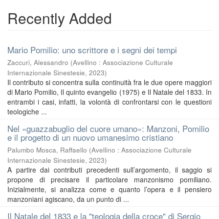
Recently Added
Mario Pomilio: uno scrittore e i segni dei tempi
Zaccuri, Alessandro
(
Avellino : Associazione Culturale
Internazionale Sinestesie
,
2023
)
Il contributo si concentra sulla continuità fra le due opere maggiori
di Mario Pomilio, Il quinto evangelio (1975) e Il Natale del 1833. In
entrambi i casi, infatti, la volontà di confrontarsi con le questioni
teologiche ...
Nel «guazzabuglio del cuore umano»: Manzoni, Pomilio
e il progetto di un nuovo umanesimo cristiano
Palumbo Mosca, Raffaello
(
Avellino : Associazione Culturale
Internazionale Sinestesie
,
2023
)
A partire dai contributi precedenti sull’argomento, il saggio si
propone di precisare il particolare manzonismo pomiliano.
Inizialmente, si analizza come e quanto l’opera e il pensiero
manzoniani agiscano, da un punto di ...
Il Natale del 1833 e la "teologia della croce" di Sergio