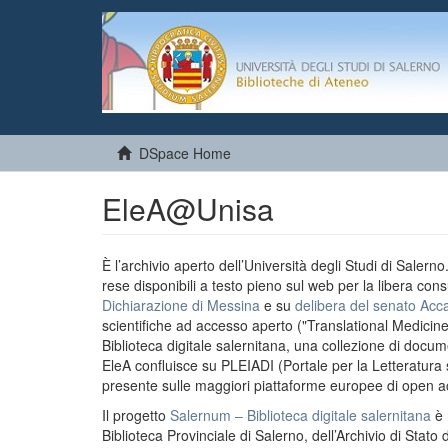
DSpace Home
EleA@Unisa
È l’archivio aperto dell’Università degli Studi di Salern
rese disponibili a testo pieno sul web per la libera cons
Dichiarazione di Messina
e su
delibera del senato Acc
scientifiche ad accesso aperto ("Translational Medicin
Biblioteca digitale salernitana, una collezione di docu
EleA confluisce su PLEIADI (Portale per la Letteratura sci
presente sulle maggiori piattaforme europee di open a
Il progetto
Salernum – Biblioteca digitale salernitana
è 
Biblioteca Provinciale di Salerno, dell’Archivio di Stato 