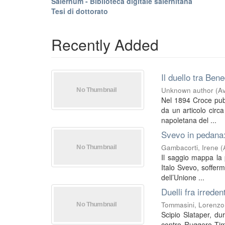
Salernum - Biblioteca digitale salernitana
Tesi di dottorato
Recently Added
Il duello tra Ben
Unknown author
(
Av
Nel 1894 Croce pubbl
da un articolo circa
napoletana del ...
Svevo in pedana:
Gambacorti, Irene
(
Il saggio mappa la 
Italo Svevo, sofferm
dell’Unione ...
Duelli fra irreden
Tommasini, Lorenzo
Scipio Slataper, du
contro Ruggero Time