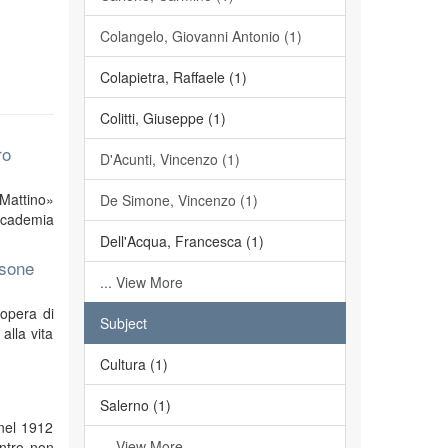
Colangelo, Giovanni Antonio (1)
Colapietra, Raffaele (1)
Colitti, Giuseppe (1)
ro
D'Acunti, Vincenzo (1)
«Mattino»
De Simone, Vincenzo (1)
Accademia
Dell'Acqua, Francesca (1)
rsone
... View More
’opera di
Subject
alla vita
Cultura (1)
Salerno (1)
 nel 1912
... View More
ontro non