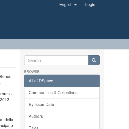
English
Login
BROWSE
’Ateneo,
All of DSpace
a
Communities & Collections
ernum -
l 2012
By Issue Date
Authors
a, della
incipato
Titles