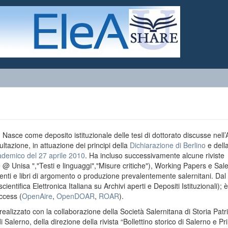
o. Nasce come deposito istituzionale delle tesi di dottorato discusse nell
ultazione, in attuazione dei principi della
Dichiarazione di Berlino
e dell
ademico del 27 aprile 2010
. Ha incluso successivamente alcune riviste
e @ Unisa ","Testi e linguaggi","Misure critiche"), Working Papers e Sal
menti e libri di argomento o produzione prevalentemente salernitani. Da
entifica Elettronica Italiana su Archivi aperti e Depositi Istituzionali); è
ccess (
OpenAire
,
OpenDOAR
,
ROAR
).
realizzato con la collaborazione della Società Salernitana di Storia Patri
di Salerno, della direzione della rivista “Bollettino storico di Salerno e Pr