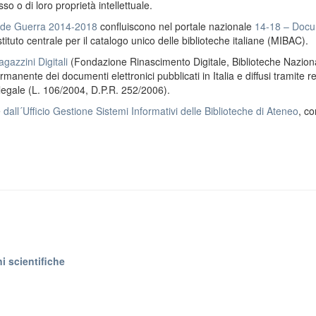
o o di loro proprietà intellettuale.
ande Guerra 2014-2018
confluiscono nel portale nazionale
14-18 – Docu
stituto centrale per il catalogo unico delle biblioteche italiane (MIBAC).
gazzini Digitali
(Fondazione Rinascimento Digitale, Biblioteche Naziona
anente dei documenti elettronici pubblicati in Italia e diffusi tramite r
 legale (L. 106/2004, D.P.R. 252/2006).
e
dall´Ufficio Gestione Sistemi Informativi delle Biblioteche di Ateneo
, co
i scientifiche