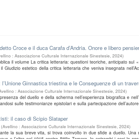
edetto Croce e il duca Carafa d’Andria. Onore e libero pensie
ellino : Associazione Culturale Internazionale Sinestesie
,
2024
)
ica il volume La critica letteraria: questioni teoriche, anticipato sul 
 il Giudizio estetico della critica letteraria che veniva insegnata nell’
 l’Unione Ginnastica triestina e le Conseguenze di un trave
Avellino : Associazione Culturale Internazionale Sinestesie
,
2024
)
presenza del duello e della scherma nell’esperienza biografica e nell
andosi sulle testimonianze epistolari e sulla partecipazione dell’autore 
tisti: il caso di Scipio Slataper
(
Avellino : Associazione Culturale Internazionale Sinestesie
,
2024
)
rante la sua breve vita, si trova coinvolto in due sfide a duello. Una
us e l’altra nel 1915 contro Attilio Tamaro. In entrambi i casi lo sc