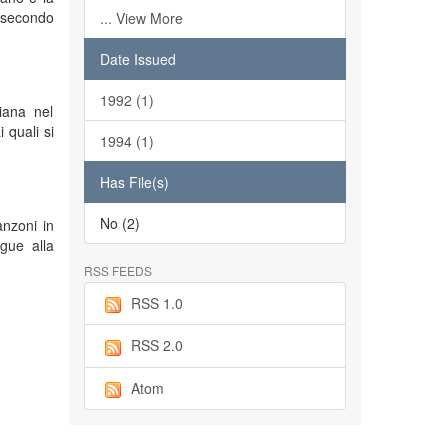
l secondo
... View More
Date Issued
1992 (1)
iana nel
 quali si
1994 (1)
Has File(s)
No (2)
anzoni in
egue alla
RSS FEEDS
RSS 1.0
RSS 2.0
Atom