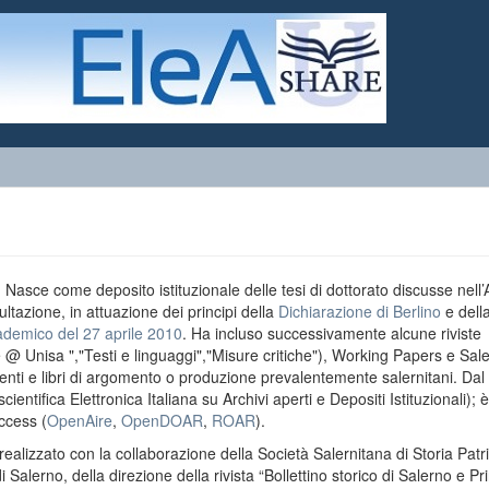
o. Nasce come deposito istituzionale delle tesi di dottorato discusse nell
ultazione, in attuazione dei principi della
Dichiarazione di Berlino
e dell
ademico del 27 aprile 2010
. Ha incluso successivamente alcune riviste
e @ Unisa ","Testi e linguaggi","Misure critiche"), Working Papers e Sal
menti e libri di argomento o produzione prevalentemente salernitani. Da
entifica Elettronica Italiana su Archivi aperti e Depositi Istituzionali); è
ccess (
OpenAire
,
OpenDOAR
,
ROAR
).
realizzato con la collaborazione della Società Salernitana di Storia Patri
di Salerno, della direzione della rivista “Bollettino storico di Salerno e Pr