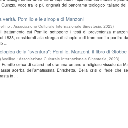
o Quinzio, voce tra le più originali del panorama teologico italiano de
a verità. Pomilio e le sinopie di Manzoni
ellino : Associazione Culturale Internazionale Sinestesie
,
2023
)
 il trattamento cui Pomilio sottopone i testi di provenienza manzon
l 1833, considerati alla stregua di sinopie e di frammenti a partire dai
o ...
ologica della "sventura": Pomilio, Manzoni, il libro di Giobbe
(
Avellino : Associazione Culturale Internazionale Sinestesie
,
2023
)
 Pomilio cerca di calarsi nel dramma umano e religioso vissuto da M
 assai acerba dell’amatissima Enrichetta. Della crisi di fede che s
asta in ...