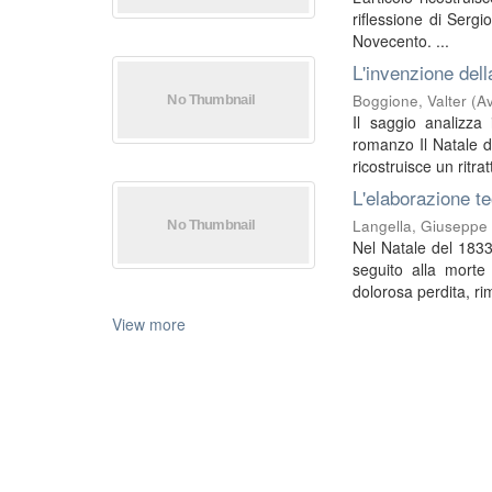
riflessione di Sergi
Novecento. ...
L'invenzione dell
Boggione, Valter
(
Av
Il saggio analizza
romanzo Il Natale de
ricostruisce un ritratt
L'elaborazione te
Langella, Giuseppe
Nel Natale del 1833
seguito alla morte
dolorosa perdita, rim
View more
EleA themes by Ugsiba