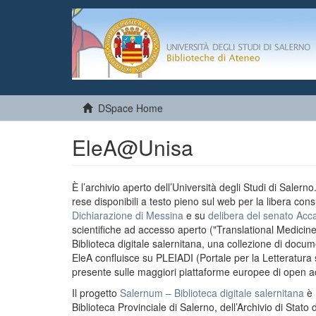
DSpace Home
EleA@Unisa
È l’archivio aperto dell’Università degli Studi di Salern
rese disponibili a testo pieno sul web per la libera cons
Dichiarazione di Messina
e su
delibera del senato Acc
scientifiche ad accesso aperto ("Translational Medicin
Biblioteca digitale salernitana, una collezione di docu
EleA confluisce su PLEIADI (Portale per la Letteratura sci
presente sulle maggiori piattaforme europee di open a
Il progetto
Salernum – Biblioteca digitale salernitana
è 
Biblioteca Provinciale di Salerno, dell’Archivio di Stato 