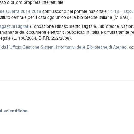
o o di loro proprietà intellettuale.
ande Guerra 2014-2018
confluiscono nel portale nazionale
14-18 – Docu
stituto centrale per il catalogo unico delle biblioteche italiane (MIBAC).
gazzini Digitali
(Fondazione Rinascimento Digitale, Biblioteche Naziona
anente dei documenti elettronici pubblicati in Italia e diffusi tramite r
 legale (L. 106/2004, D.P.R. 252/2006).
e
dall´Ufficio Gestione Sistemi Informativi delle Biblioteche di Ateneo
, co
i scientifiche