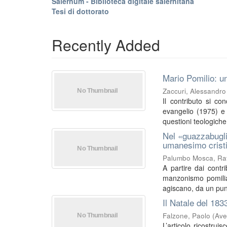
Salernum - Biblioteca digitale salernitana
Tesi di dottorato
Recently Added
Mario Pomilio: un
Zaccuri, Alessandro
Il contributo si co
evangelio (1975) e I
questioni teologiche 
Nel «guazzabugli
umanesimo crist
Palumbo Mosca, Raf
A partire dai contri
manzonismo pomilia
agiscano, da un punt
Il Natale del 183
Falzone, Paolo
(
Ave
L’articolo ricostrui