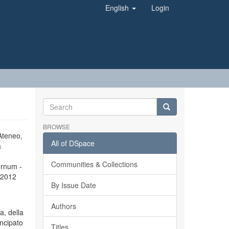
English
Login
BROWSE
’Ateneo,
All of DSpace
a
Communities & Collections
ernum -
l 2012
By Issue Date
Authors
a, della
incipato
Titles