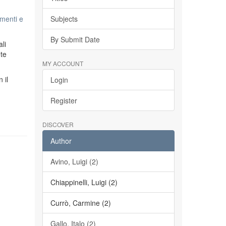
menti e
Subjects
By Submit Date
li
ete
MY ACCOUNT
n il
Login
Register
DISCOVER
Author
Avino, Luigi (2)
Chiappinelli, Luigi (2)
Currò, Carmine (2)
Gallo, Italo (2)