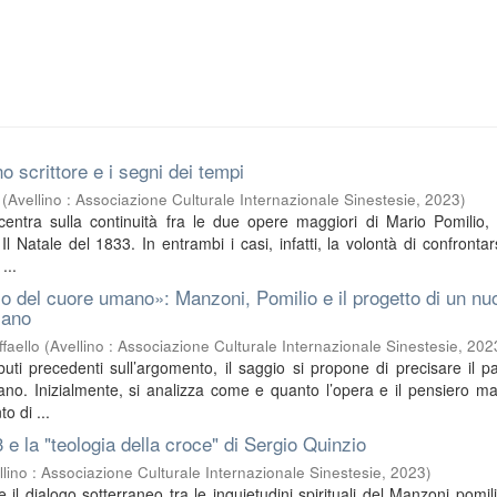
o scrittore e i segni dei tempi
(
Avellino : Associazione Culturale Internazionale Sinestesie
,
2023
)
ncentra sulla continuità fra le due opere maggiori di Mario Pomilio, 
l Natale del 1833. In entrambi i casi, infatti, la volontà di confrontar
...
o del cuore umano»: Manzoni, Pomilio e il progetto di un nu
iano
faello
(
Avellino : Associazione Culturale Internazionale Sinestesie
,
202
buti precedenti sull’argomento, il saggio si propone di precisare il pa
no. Inizialmente, si analizza come e quanto l’opera e il pensiero m
o di ...
3 e la "teologia della croce" di Sergio Quinzio
llino : Associazione Culturale Internazionale Sinestesie
,
2023
)
sce il dialogo sotterraneo tra le inquietudini spirituali del Manzoni pomil