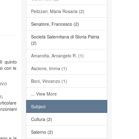
Pelizzari, Maria Rosaria (2)
Senatore, Francesco (2)
Società Salernitana di Storia Patria
(2)
Amarotta, Arcangelo R. (1)
Il quinto
si con le
Ascione, Imma (1)
Boni, Vincenzo (1)
ovo
... View More
3
)
rticolare
Subject
anzoniani
Cultura (2)
Salerno (2)
iano e la