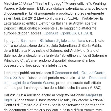
Medicine @ Unisa ","Testi e linguaggi","Misure critiche"), Working
Papers e Salernum - Biblioteca digitale salernitana, una collezione
di documenti e libri di argomento o produzione prevalentemente
salernitani. Dal 2012 EleA confluisce su PLEIADI (Portale per la
Letteratura scientifica Elettronica Italiana su Archivi aperti e
Depositi Istituzionali); è presente sulle maggiori piattaforme
europee di open access (
OpenAire
,
OpenDOAR
,
ROAR
).
Il progetto
Salernum – Biblioteca digitale salernitana
è realizzato
con la collaborazione della Società Salernitana di Storia Patria,
della Biblioteca Provinciale di Salerno, dell’Archivio di Stato di
Salerno, della direzione della rivista “Bollettino storico di Salerno e
Principato Citra”, che rendono disponibili documenti in loro
possesso o di loro proprietà intellettuale.
I materiali pubblicati nella teca
Il Centenario della Grande Guerra
2014-2018
confluiscono nel portale nazionale
14-18 – Documenti
e immagini della Grande Guerra
, prodotto e curato dall’Istituto
centrale per il catalogo unico delle biblioteche italiane (MIBAC).
Dal 2017 EleA aderisce anche al progetto nazionale
Magazzini
Digitali
(Fondazione Rinascimento Digitale, Biblioteche Nazionali
Centrali di Firenze e di Roma) per la conservazione permanente
dei documenti elettronici pubblicati in Italia e diffusi tramite rete