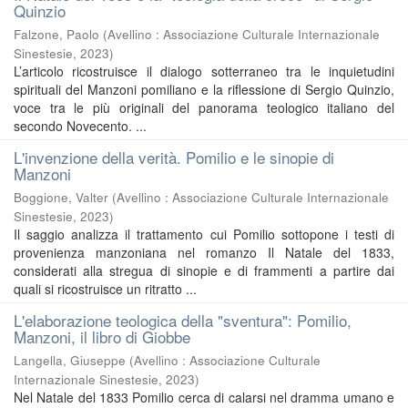
Quinzio
Falzone, Paolo
(
Avellino : Associazione Culturale Internazionale
Sinestesie
,
2023
)
L’articolo ricostruisce il dialogo sotterraneo tra le inquietudini
spirituali del Manzoni pomiliano e la riflessione di Sergio Quinzio,
voce tra le più originali del panorama teologico italiano del
secondo Novecento. ...
L'invenzione della verità. Pomilio e le sinopie di
Manzoni
Boggione, Valter
(
Avellino : Associazione Culturale Internazionale
Sinestesie
,
2023
)
Il saggio analizza il trattamento cui Pomilio sottopone i testi di
provenienza manzoniana nel romanzo Il Natale del 1833,
considerati alla stregua di sinopie e di frammenti a partire dai
quali si ricostruisce un ritratto ...
L'elaborazione teologica della "sventura": Pomilio,
Manzoni, il libro di Giobbe
Langella, Giuseppe
(
Avellino : Associazione Culturale
Internazionale Sinestesie
,
2023
)
Nel Natale del 1833 Pomilio cerca di calarsi nel dramma umano e