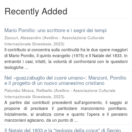
Recently Added
Mario Pomilio: uno scrittore e i segni dei tempi
Zaccuri, Alessandro
(
Avellino : Associazione Culturale
Internazionale Sinestesie
,
2023
)
Il contributo si concentra sulla continuità fra le due opere maggiori
di Mario Pomilio, Il quinto evangelio (1975) e Il Natale del 1833. In
entrambi i casi, infatti, la volontà di confrontarsi con le questioni
teologiche ...
Nel «guazzabuglio del cuore umano»: Manzoni, Pomilio
e il progetto di un nuovo umanesimo cristiano
Palumbo Mosca, Raffaello
(
Avellino : Associazione Culturale
Internazionale Sinestesie
,
2023
)
A partire dai contributi precedenti sull’argomento, il saggio si
propone di precisare il particolare manzonismo pomiliano.
Inizialmente, si analizza come e quanto l’opera e il pensiero
manzoniani agiscano, da un punto di ...
Il Natale del 1833 e la "teologia della croce" di Sergio