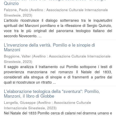
Quinzio
Falzone, Paolo
(
Avellino : Associazione Culturale Internazionale
Sinestesie
,
2023
)
L’articolo ricostruisce il dialogo sotterraneo tra le inquietudini
spirituali del Manzoni pomiliano e la riflessione di Sergio Quinzio,
voce tra le più originali del panorama teologico italiano del
secondo Novecento. ...
L'invenzione della verità. Pomilio e le sinopie di
Manzoni
Boggione, Valter
(
Avellino : Associazione Culturale Internazionale
Sinestesie
,
2023
)
Il saggio analizza il trattamento cui Pomilio sottopone i testi di
provenienza manzoniana nel romanzo Il Natale del 1833,
considerati alla stregua di sinopie e di frammenti a partire dai
quali si ricostruisce un ritratto ...
L'elaborazione teologica della "sventura": Pomilio,
Manzoni, il libro di Giobbe
Langella, Giuseppe
(
Avellino : Associazione Culturale
Internazionale Sinestesie
,
2023
)
Nel Natale del 1833 Pomilio cerca di calarsi nel dramma umano e