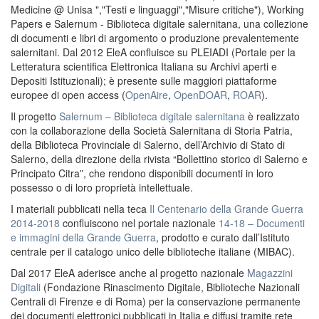
Medicine @ Unisa ","Testi e linguaggi","Misure critiche"), Working
Papers e Salernum - Biblioteca digitale salernitana, una collezione
di documenti e libri di argomento o produzione prevalentemente
salernitani. Dal 2012 EleA confluisce su PLEIADI (Portale per la
Letteratura scientifica Elettronica Italiana su Archivi aperti e
Depositi Istituzionali); è presente sulle maggiori piattaforme
europee di open access (
OpenAire
,
OpenDOAR
,
ROAR
).
Il progetto
Salernum – Biblioteca digitale salernitana
è realizzato
con la collaborazione della Società Salernitana di Storia Patria,
della Biblioteca Provinciale di Salerno, dell’Archivio di Stato di
Salerno, della direzione della rivista “Bollettino storico di Salerno e
Principato Citra”, che rendono disponibili documenti in loro
possesso o di loro proprietà intellettuale.
I materiali pubblicati nella teca
Il Centenario della Grande Guerra
2014-2018
confluiscono nel portale nazionale
14-18 – Documenti
e immagini della Grande Guerra
, prodotto e curato dall’Istituto
centrale per il catalogo unico delle biblioteche italiane (MIBAC).
Dal 2017 EleA aderisce anche al progetto nazionale
Magazzini
Digitali
(Fondazione Rinascimento Digitale, Biblioteche Nazionali
Centrali di Firenze e di Roma) per la conservazione permanente
dei documenti elettronici pubblicati in Italia e diffusi tramite rete