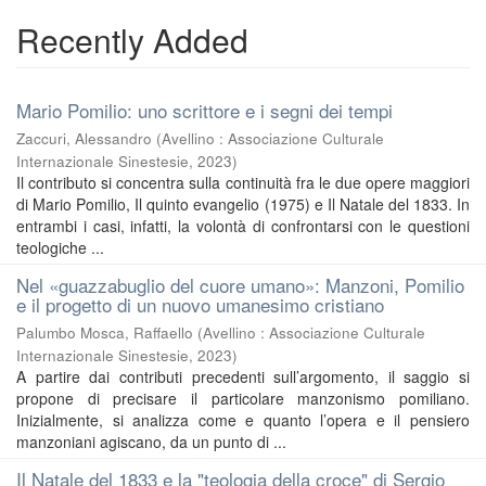
Recently Added
Mario Pomilio: uno scrittore e i segni dei tempi
Zaccuri, Alessandro
(
Avellino : Associazione Culturale
Internazionale Sinestesie
,
2023
)
Il contributo si concentra sulla continuità fra le due opere maggiori
di Mario Pomilio, Il quinto evangelio (1975) e Il Natale del 1833. In
entrambi i casi, infatti, la volontà di confrontarsi con le questioni
teologiche ...
Nel «guazzabuglio del cuore umano»: Manzoni, Pomilio
e il progetto di un nuovo umanesimo cristiano
Palumbo Mosca, Raffaello
(
Avellino : Associazione Culturale
Internazionale Sinestesie
,
2023
)
A partire dai contributi precedenti sull’argomento, il saggio si
propone di precisare il particolare manzonismo pomiliano.
Inizialmente, si analizza come e quanto l’opera e il pensiero
manzoniani agiscano, da un punto di ...
Il Natale del 1833 e la "teologia della croce" di Sergio