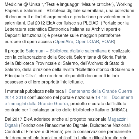
Medicine @ Unisa ","Testi e linguaggi","Misure critiche"), Working
Papers e Salernum - Biblioteca digitale salernitana, una collezione
di documenti e libri di argomento o produzione prevalentemente
salernitani. Dal 2012 EleA confluisce su PLEIADI (Portale per la
Letteratura scientifica Elettronica Italiana su Archivi aperti e
Depositi Istituzionali); è presente sulle maggiori piattaforme
europee di open access (
OpenAire
,
OpenDOAR
,
ROAR
).
Il progetto
Salernum – Biblioteca digitale salernitana
è realizzato
con la collaborazione della Società Salernitana di Storia Patria,
della Biblioteca Provinciale di Salerno, dell’Archivio di Stato di
Salerno, della direzione della rivista “Bollettino storico di Salerno e
Principato Citra”, che rendono disponibili documenti in loro
possesso o di loro proprietà intellettuale.
I materiali pubblicati nella teca
Il Centenario della Grande Guerra
2014-2018
confluiscono nel portale nazionale
14-18 – Documenti
e immagini della Grande Guerra
, prodotto e curato dall’Istituto
centrale per il catalogo unico delle biblioteche italiane (MIBAC).
Dal 2017 EleA aderisce anche al progetto nazionale
Magazzini
Digitali
(Fondazione Rinascimento Digitale, Biblioteche Nazionali
Centrali di Firenze e di Roma) per la conservazione permanente
dei documenti elettronici pubblicati in Italia e diffusi tramite rete