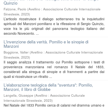
Quinzio
Falzone, Paolo
(
Avellino : Associazione Culturale Internazionale
Sinestesie
,
2023
)
L’articolo ricostruisce il dialogo sotterraneo tra le inquietudini
spirituali del Manzoni pomiliano e la riflessione di Sergio Quinzio,
voce tra le più originali del panorama teologico italiano del
secondo Novecento. ...
L'invenzione della verità. Pomilio e le sinopie di
Manzoni
Boggione, Valter
(
Avellino : Associazione Culturale Internazionale
Sinestesie
,
2023
)
Il saggio analizza il trattamento cui Pomilio sottopone i testi di
provenienza manzoniana nel romanzo Il Natale del 1833,
considerati alla stregua di sinopie e di frammenti a partire dai
quali si ricostruisce un ritratto ...
L'elaborazione teologica della "sventura": Pomilio,
Manzoni, il libro di Giobbe
Langella, Giuseppe
(
Avellino : Associazione Culturale
Internazionale Sinestesie
,
2023
)
Nel Natale del 1833 Pomilio cerca di calarsi nel dramma umano e