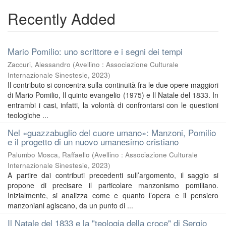
Recently Added
Mario Pomilio: uno scrittore e i segni dei tempi
Zaccuri, Alessandro
(
Avellino : Associazione Culturale
Internazionale Sinestesie
,
2023
)
Il contributo si concentra sulla continuità fra le due opere maggiori
di Mario Pomilio, Il quinto evangelio (1975) e Il Natale del 1833. In
entrambi i casi, infatti, la volontà di confrontarsi con le questioni
teologiche ...
Nel «guazzabuglio del cuore umano»: Manzoni, Pomilio
e il progetto di un nuovo umanesimo cristiano
Palumbo Mosca, Raffaello
(
Avellino : Associazione Culturale
Internazionale Sinestesie
,
2023
)
A partire dai contributi precedenti sull’argomento, il saggio si
propone di precisare il particolare manzonismo pomiliano.
Inizialmente, si analizza come e quanto l’opera e il pensiero
manzoniani agiscano, da un punto di ...
Il Natale del 1833 e la "teologia della croce" di Sergio