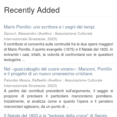
Recently Added
Mario Pomilio: uno scrittore e i segni dei tempi
Zaccuri, Alessandro
(
Avellino : Associazione Culturale
Internazionale Sinestesie
,
2023
)
Il contributo si concentra sulla continuità fra le due opere maggiori
di Mario Pomilio, Il quinto evangelio (1975) e Il Natale del 1833. In
entrambi i casi, infatti, la volontà di confrontarsi con le questioni
teologiche ...
Nel «guazzabuglio del cuore umano»: Manzoni, Pomilio
e il progetto di un nuovo umanesimo cristiano
Palumbo Mosca, Raffaello
(
Avellino : Associazione Culturale
Internazionale Sinestesie
,
2023
)
A partire dai contributi precedenti sull’argomento, il saggio si
propone di precisare il particolare manzonismo pomiliano.
Inizialmente, si analizza come e quanto l’opera e il pensiero
manzoniani agiscano, da un punto di ...
Il Natale del 1833 e la "teologia della croce" di Sergio