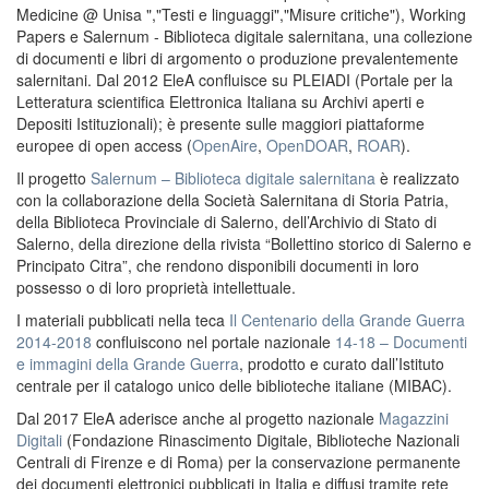
Medicine @ Unisa ","Testi e linguaggi","Misure critiche"), Working
Papers e Salernum - Biblioteca digitale salernitana, una collezione
di documenti e libri di argomento o produzione prevalentemente
salernitani. Dal 2012 EleA confluisce su PLEIADI (Portale per la
Letteratura scientifica Elettronica Italiana su Archivi aperti e
Depositi Istituzionali); è presente sulle maggiori piattaforme
europee di open access (
OpenAire
,
OpenDOAR
,
ROAR
).
Il progetto
Salernum – Biblioteca digitale salernitana
è realizzato
con la collaborazione della Società Salernitana di Storia Patria,
della Biblioteca Provinciale di Salerno, dell’Archivio di Stato di
Salerno, della direzione della rivista “Bollettino storico di Salerno e
Principato Citra”, che rendono disponibili documenti in loro
possesso o di loro proprietà intellettuale.
I materiali pubblicati nella teca
Il Centenario della Grande Guerra
2014-2018
confluiscono nel portale nazionale
14-18 – Documenti
e immagini della Grande Guerra
, prodotto e curato dall’Istituto
centrale per il catalogo unico delle biblioteche italiane (MIBAC).
Dal 2017 EleA aderisce anche al progetto nazionale
Magazzini
Digitali
(Fondazione Rinascimento Digitale, Biblioteche Nazionali
Centrali di Firenze e di Roma) per la conservazione permanente
dei documenti elettronici pubblicati in Italia e diffusi tramite rete