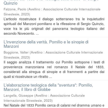
Quinzio
Falzone, Paolo
(
Avellino : Associazione Culturale Internazionale
Sinestesie
,
2023
)
L’articolo ricostruisce il dialogo sotterraneo tra le inquietudini
spirituali del Manzoni pomiliano e la riflessione di Sergio Quinzio,
voce tra le più originali del panorama teologico italiano del
secondo Novecento. ...
L'invenzione della verità. Pomilio e le sinopie di
Manzoni
Boggione, Valter
(
Avellino : Associazione Culturale Internazionale
Sinestesie
,
2023
)
Il saggio analizza il trattamento cui Pomilio sottopone i testi di
provenienza manzoniana nel romanzo Il Natale del 1833,
considerati alla stregua di sinopie e di frammenti a partire dai
quali si ricostruisce un ritratto ...
L'elaborazione teologica della "sventura": Pomilio,
Manzoni, il libro di Giobbe
Langella, Giuseppe
(
Avellino : Associazione Culturale
Internazionale Sinestesie
,
2023
)
Nel Natale del 1833 Pomilio cerca di calarsi nel dramma umano e